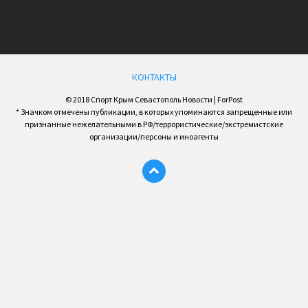
КОНТАКТЫ
© 2018 Спорт Крым Севастополь Новости | ForPost
* Значком отмечены публикации, в которых упоминаются запрещенные или
признанные нежелательными в РФ/террористические/экстремистские
организации/персоны и иноагенты