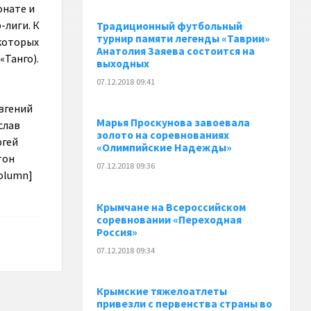
онате и
-лиги. К
Традиционный футбольный
турнир памяти легенды «Таврии»
 которых
Анатолия Заяева состоится на
«Танго).
выходных
07.12.2018 09:41
Евгений
Марья Проскунова завоевала
слав
золото на соревнованиях
ргей
«Олимпийские Надежды»
тон
07.12.2018 09:36
column]
Крымчане на Всероссийском
соревновании «Переходная
Россия»
07.12.2018 09:34
Крымские тяжелоатлеты
привезли с первенства страны во