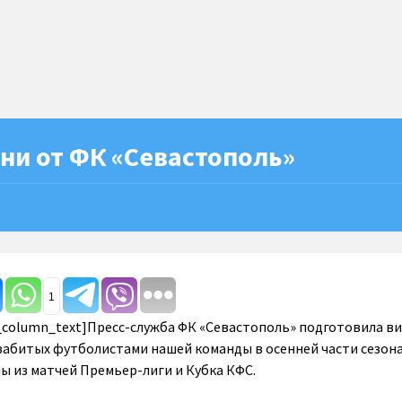
ени от ФК «Севастополь»
1
c_column_text]Пресс-служба ФК «Севастополь» подготовила ви
 забитых футболистами нашей команды в осенней части сезона
лы из матчей Премьер-лиги и Кубка КФС.