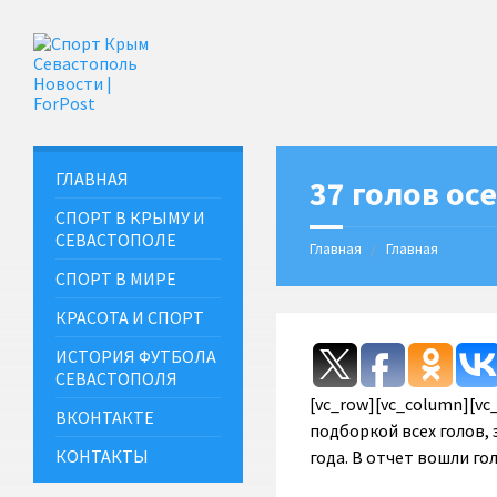
ГЛАВНАЯ
37 голов ос
СПОРТ В КРЫМУ И
СЕВАСТОПОЛЕ
Главная
Главная
СПОРТ В МИРЕ
КРАСОТА И СПОРТ
ИСТОРИЯ ФУТБОЛА
СЕВАСТОПОЛЯ
[vc_row][vc_column][v
ВКОНТАКТЕ
подборкой всех голов,
КОНТАКТЫ
года. В отчет вошли го