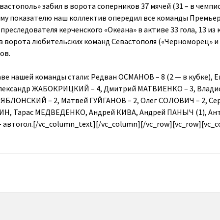
евастополь» забил в ворота соперников 37 мячей (31 – в чемпи
тому показателю наш коллектив опередил все команды Премьер
преследователя керченского «Океана» в активе 33 гола, 13 из
 в ворота любительских команд Севастополя («Черноморец» и 
ов.
ве нашей команды стали: Редван ОСМАНОВ – 8 (2 — в кубке), 
Александр ЖАБОКРИЦКИЙ – 4, Дмитрий МАТВИЕНКО – 3, Влади
й ЯБЛОНСКИЙ – 2, Матвей ГУЙГАНОВ – 2, Олег СОЛОВИЧ – 2, Се
Н, Тарас МЕДВЕДЕНКО, Андрей КИВА, Андрей ПАНЫЧ (1), Ан
– автогол.[/vc_column_text][/vc_column][/vc_row][vc_row][vc_