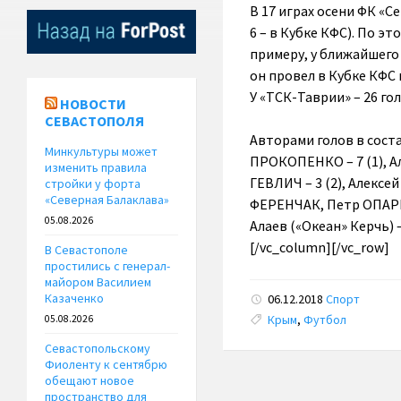
В 17 играх осени ФК «С
6 – в Кубке КФС). По э
примеру, у ближайшего 
он провел в Кубке КФС
У «ТСК-Таврии» – 26 гол
НОВОСТИ
СЕВАСТОПОЛЯ
Авторами голов в соста
Минкультуры может
ПРОКОПЕНКО – 7 (1), 
изменить правила
ГЕВЛИЧ – 3 (2), Алексе
стройки у форта
«Северная Балаклава»
ФЕРЕНЧАК, Петр ОПАРИ
05.08.2026
Алаев («Океан» Керчь) 
[/vc_column][/vc_row]
В Севастополе
простились с генерал-
майором Василием
Казаченко
06.12.2018
Спорт
Tags:
Крым
,
Футбол
05.08.2026
Севастопольскому
Фиоленту к сентябрю
обещают новое
пространство для