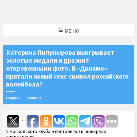
МЕНЮ
Катерина Пипунырова выигрывает
золотые медали и дразнит
откровенными фото. В «Динамо»
прятали новый секс-символ российского
волейбола?
Главная
Главная
1
У московского клуба в составе есть шикарная
спортсменка.