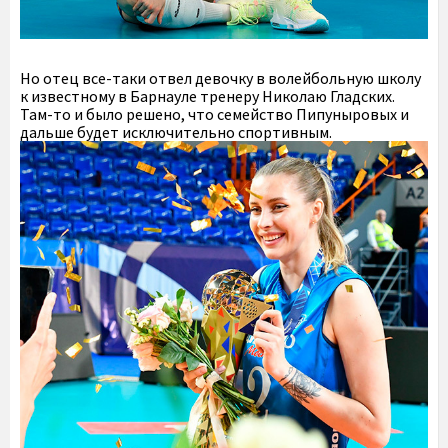
Но отец все-таки отвел девочку в волейбольную школу
к известному в Барнауле тренеру Николаю Гладских.
Там-то и было решено, что семейство Пипуныровых и
дальше будет исключительно спортивным.