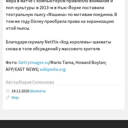
мира в матче с компьютером привлекло внимание и
поп-культуры: в 2013-м в Нью-Йорке поставили
театральную пьесу «Машина» по мотивам поединка. В
том же году Disney приобрела права на экранизацию
этой пьесы.
Благодаря сериалу Netflix «Ход королевы» шахматы
снова в топе обсуждений у массового зрителя.
Фото:
Gettyimages.ru
/Mario Tama, Howard Boylan;
AFP/EAST NEWS;
wikipedia.org
Автор
Мария Селенкова
24.12.2020
Шахматы
Tags:
Мир