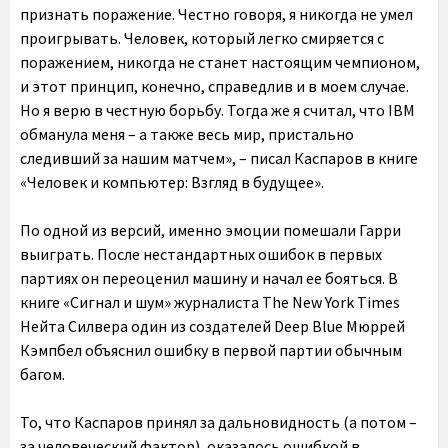
признать поражение. Честно говоря, я никогда не умел
проигрывать. Человек, который легко смиряется с
поражением, никогда не станет настоящим чемпионом,
и этот принцип, конечно, справедлив и в моем случае.
Но я верю в честную борьбу. Тогда же я считал, что IBM
обманула меня – а также весь мир, пристально
следивший за нашим матчем», – писал Каспаров в книге
«Человек и компьютер: Взгляд в будущее».
По одной из версий, именно эмоции помешали Гарри
выиграть. После нестандартных ошибок в первых
партиях он переоценил машину и начал ее бояться. В
книге «Сигнал и шум» журналиста The New York Times
Нейта Силвера один из создателей Deep Blue Мюррей
Кэмпбел объяснил ошибку в первой партии обычным
багом.
То, что Каспаров принял за дальновидность (а потом –
за человеческий фактор), оказалось ошибкой в