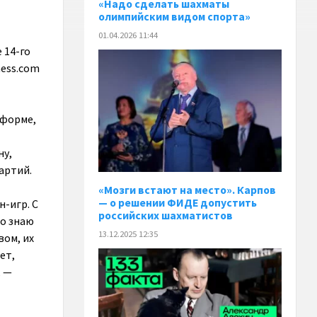
«Надо сделать шахматы
олимпийским видом спорта»
01.04.2026 11:44
 14-го
ess.com
тформе,
ну,
артий.
«Мозги встают на место». Карпов
— о решении ФИДЕ допустить
н-игр. С
российских шахматистов
шо знаю
13.12.2025 12:35
вом, их
ет,
, —