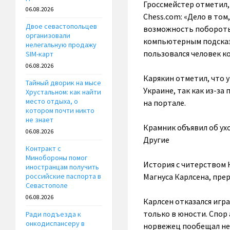
Гроссмейстер отметил,
06.08.2026
Chess.com: «Дело в том
Двое севастопольцев
возможность поборотьс
организовали
компьютерным подсказка
нелегальную продажу
пользовался человек к
SIM-карт
06.08.2026
Карякин отметил, что 
Тайный дворик на мысе
Украине, так как из-з
Хрустальном: как найти
место отдыха, о
на портале.
котором почти никто
не знает
Крамник объявил об ухо
06.08.2026
Другие
Контракт с
Минобороны помог
История с читерством 
иностранцам получить
Магнуса Карлсена, пре
российские паспорта в
Севастополе
06.08.2026
Карлсен отказался игра
только в юности. Спор 
Ради подъезда к
онкодиспансеру в
норвежец пообещал не 