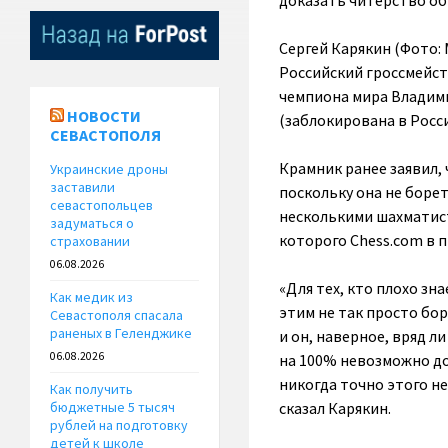
доказать читерство о
Сергей Карякин (Фото: 
Российский гроссмейст
чемпиона мира Владими
НОВОСТИ
(заблокирована в Росси
СЕВАСТОПОЛЯ
Крамник ранее заявил,
Украинские дроны
заставили
поскольку она не борет
севастопольцев
несколькими шахматист
задуматься о
которого Chess.сom в 
страховании
06.08.2026
«Для тех, кто плохо зн
Как медик из
этим не так просто бор
Севастополя спасала
раненых в Геленджике
и он, наверное, вряд л
06.08.2026
на 100% невозможно до
никогда точно этого н
Как получить
сказал Карякин.
бюджетные 5 тысяч
рублей на подготовку
детей к школе