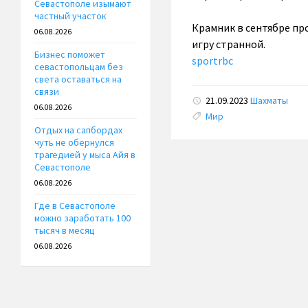
Севастополе изымают
частный участок
Крамник в сентябре пр
06.08.2026
игру странной.
Бизнес поможет
sportrbc
севастопольцам без
света оставаться на
связи
21.09.2023
Шахматы
06.08.2026
Tags:
Мир
Отдых на сапбордах
чуть не обернулся
трагедией у мыса Айя в
Севастополе
06.08.2026
Где в Севастополе
можно заработать 100
тысяч в месяц
06.08.2026