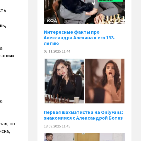
сть
шь,
Интересные факты про
Александра Алехина к его 133-
летию
на
03.11.2025 11:44
ваниях
ца
Первая шахматистка на OnlyFans:
знакомимся с Александрой Ботез
чал, но
18.09.2025 11:45
иска,