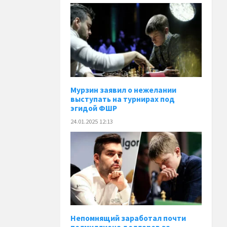
Мурзин заявил о нежелании
выступать на турнирах под
эгидой ФШР
24.01.2025 12:13
Непомнящий заработал почти