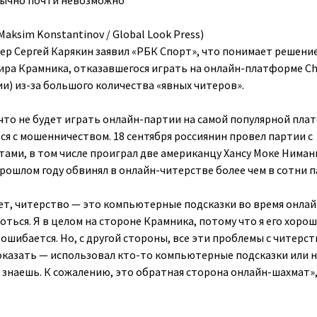
бычно почти невозможно
Maksim Konstantinov / Global Look Press)
ер Сергей Карякин заявил «РБК Спорт», что понимает решение
ра Крамника, отказавшегося играть на онлайн-платформе Ch
и) из-за большого количества «явных читеров».
 что не будет играть онлайн-партии на самой популярной пла
ся с мошенничеством. 18 сентября россиянин провел партии с
ами, в том числе проиграл две американцу Хансу Моке Ниман
прошлом году обвинял в онлайн-читерстве более чем в сотни п
ает, читерство — это компьютерные подсказки во время онлай
оться. Я в целом на стороне Крамника, потому что я его хоро
и ошибается. Но, с другой стороны, все эти проблемы с читерст
казать — использовал кто-то компьютерные подсказки или н
е знаешь. К сожалению, это обратная сторона онлайн-шахмат»