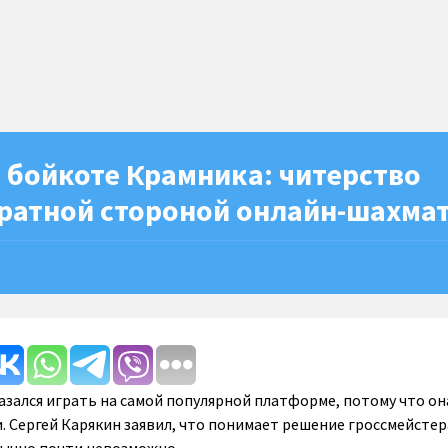
 бойкоте Крамника: читерство
братной стороной онлайн-шахма
зался играть на самой популярной платформе, потому что он
. Сергей Карякин заявил, что понимает решение гроссмейстер