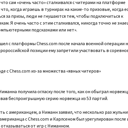
 что сам «очень часто» сталкивался с читерами на платформе
, что, когда играешь в турнирах на какие-то призовые, когда е
я за призы, люди не гнушаются тем, чтобы подключиться к
м. Я очень часто с этим сталкивался, никогда точно не знае
омпьютерными подсказками или нет».
ушел с платформы Chess.com после начала военной операции 
а пророссийской позиции ему запретили участвовать в соревно
де с Chess.com из-за множества «явных читеров»
Ниманна получила огласку после того, как он обыграл норвеж
рвав беспроигрышную серию норвежца из 53 партий.
ть с американцем, а Ниманн заявил, что несколько раз жульни
американца с Chess.сom и Карлсеном был урегулирован после 
отказываться от игр с Ниманном.