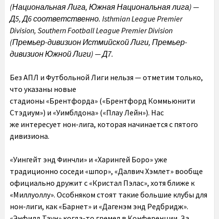
(Национальная Лига, Южная Национальная лига) —
Д5, Д6 соответственно.
Isthmian League Premier
Division, Southern Football League Premier Division
(
Премьер-дивизион Истмийской Лиги, Премьер-
дивизион Южной Лиги) — Д7.
Без АПЛ и Футбольной Лиги нельзя — отметим только,
что указаны новые
стадионы «Брентфорда» («Брентфорд Коммьюнити
Стэдиум») и «Уимблдона» («Плау Лейн»). Нас
же интересует нон-лига, которая начинается с пятого
дивизиона.
«Уингейт энд Финчли» и «Харингей Боро» уже
традиционно соседи «шпор», «Далвич Хэмлет» вообще
официально дружит с «Кристал Пэлас», хотя ближе к
«Миллуоллу». Особняком стоят такие большие клубы для
нон-лиги, как «Барнет» и «Дагенэм энд Редбридж».
«Энфилд Таун» когда-то гремел в Конференции. За