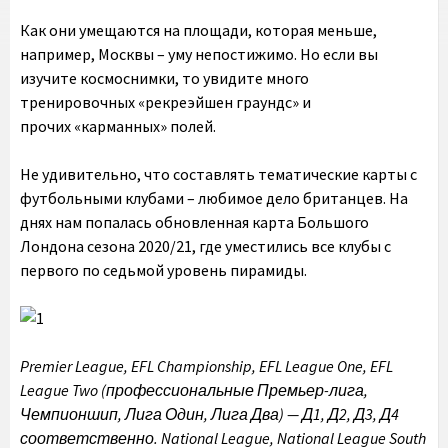
Как они умещаются на площади, которая меньше,
например, Москвы – уму непостижимо. Но если вы
изучите космоснимки, то увидите много
тренировочных «рекреэйшен граундс» и
прочих «карманных» полей.
Не удивительно, что составлять тематические карты с
футбольными клубами – любимое дело британцев. На
днях нам попалась обновленная карта Большого
Лондона сезона 2020/21, где уместились все клубы с
первого по седьмой уровень пирамиды.
Premier League, EFL Championship, EFL League One, EFL
League Two (профессиональные Премьер-лига,
Чемпионшип, Лига Один, Лига Два
)
—
Д1, Д2, Д3, Д4
соответственно
. National League, National League South