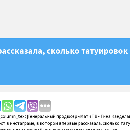
ассказала, сколько татуировок
c_column_text]Генеральный продюсер «Матч ТВ» Тина Кандела
ст в инстаграме, в котором впервые рассказала, сколько тат