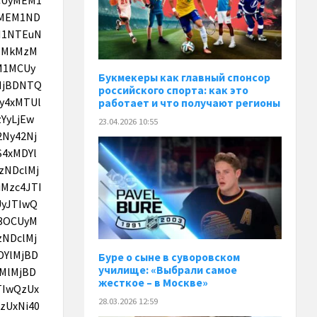
Букмекеры как главный спонсор
российского спорта: как это
работает и что получают регионы
23.04.2026 10:55
Буре о сыне в суворовском
училище: «Выбрали самое
жесткое – в Москве»
28.03.2026 12:59