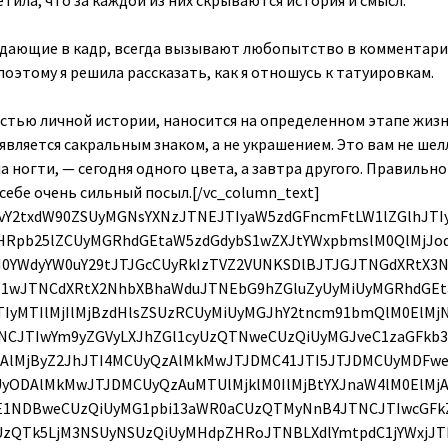
метила, что за каждой из них скрываются история и смысл.
дающие в кадр, всегда вызывают любопытство в комментария
 поэтому я решила рассказать, как я отношусь к татуировкам.
MHdpZHRoJTNBJTIwNjBweCUzQiUyMiUzRSUzQyUyRmRpdiUzRSUzQyUyRmRpdiUzRSUzQyUyRmRpdiUzRSUzQ2RpdiUyMHN0eWxlJTNEJTIycGFkZGluZyUzQSUyMDE5JTI1JTIwMCUzQiUyMiUzRSUzQyUyRmRpdiUzRSUyMCUzQ2RpdiUyMHN0eWxlJTNEJTIyZGlzcGxheSUzQWJsb2NrJTNCJTIwaGVpZ2h0JTNBNTBweCUzQiUyMG1hcmdpbiUzQTAlMjBhdXRvJTIwMTJweCUzQiUyMHdpZHRoJTNBNTBweCUzQiUyMiUzRSUzQ3N2ZyUyMHdpZHRoJTNEJTIyNTBweCUyMiUyMGhlaWdodCUzRCUyMjUwcHglMjIlMjB2aWV3Qm94JTNEJTIyMCUyMDAlMjA2MCUyMDYwJTIyJTIwdmVyc2lvbiUzRCUyMjEuMSUyMiUyMHhtbG5zJTNEJTIyaHR0cHMlM0ElMkYlMkZ3d3cudzMub3JnJTJGMjAwMCUyRnN2ZyUyMiUyMHhtbG5zJTNBeGxpbmslM0QlMjJodHRwcyUzQSUyRiUyRnd3dy53My5vcmclMkYxOTk5JTJGeGxpbmslMjIlM0UlM0NnJTIwc3Ryb2tlJTNEJTIybm9uZSUyMiUyMHN0cm9rZS13aWR0aCUzRCUyMjElMjIlMjBmaWxsJTNEJTIybm9uZSUyMiUyMGZpbGwtcnVsZSUzRCUyMmV2ZW5vZGQlMjIlM0UlM0NnJTIwdHJhbnNmb3JtJTNEJTIydHJhbnNsYXRlJTI4LTUxMS4wMDAwMDAlMkMlMjAtMjAuMDAwMDAwJTI5JTIyJTIwZmlsbCUzRCUyMiUyMzAwMDAwMCUyMiUzRSUzQ2clM0UlM0NwYXRoJTIwZCUzRCUyMk01NTYuODY5JTJDMzAuNDElMjBDNTU0LjgxNCUyQzMwLjQxJTIwNTUzLjE0OCUyQzMyLjA3NiUyMDU1My4xNDglMkMzNC4xMzElMjBDNTUzLjE0OCUyQzM2LjE4NiUyMDU1NC44MTQlMkMzNy44NTIlMjA1NTYuODY5JTJDMzcuODUyJTIwQzU1OC45MjQlMkMzNy44NTIlMjA1NjAuNTklMkMzNi4xODYlMjA1NjAuNTklMkMzNC4xMzElMjBDNTYwLjU5JTJDMzIuMDc2JTIwNTU4LjkyNCUyQzMwLjQxJTIwNTU2Ljg2OSUyQzMwLjQxJTIwTTU0MSUyQzYwLjY1NyUyMEM1MzUuMTE0JTJDNjAuNjU3JTIwNTMwLjM0MiUyQzU1Ljg4NyUyMDUzMC4zNDIlMkM1MCUyMEM1MzAuMzQyJTJDNDQuMTE0JTIwNTM1LjExNCUyQzM5LjM0MiUyMDU0MSUyQzM5LjM0MiUyMEM1NDYuODg3JTJDMzkuMzQyJTIwNTUxLjY1OCUyQzQ0LjExNCUyMDU1MS42NTglMkM1MCUyMEM1NTEuNjU4JTJDNTUuODg3JTIwNTQ2Ljg4NyUyQzYwLjY1NyUyMDU0MSUyQzYwLjY1NyUyME01NDElMkMzMy44ODYlMjBDNTMyLjElMkMzMy44ODYlMjA1MjQuODg2JTJDNDEuMSUyMDUyNC44ODYlMkM1MCUyMEM1MjQuODg2JTJDNTguODk5JTIwNTMyLjElMkM2Ni4xMTMlMjA1NDElMkM2Ni4xMTMlMjBDNTQ5LjklMkM2Ni4xMTMlMjA1NTcuMTE1JTJDNTguODk5JTIwNTU3LjExNSUyQzUwJTIwQzU1Ny4xMTUlMkM0MS4xJTIwNTQ5LjklMkMzMy44ODYlMjA1NDElMkMzMy44ODYlMjBNNTY1LjM3OCUyQzYyLjEwMSUyMEM1NjUuMjQ0JTJDNjUuMDIyJTIwNTY0Ljc1NiUyQzY2LjYwNiUyMDU2NC4zNDYlMkM2Ny42NjMlMjBDNTYzLjgwMyUyQzY5LjA2JTIwNTYzLjE1NCUyQzcwLjA1NyUyMDU2Mi4xMDYlMkM3MS4xMDYlMjBDNTYxLjA1OCUyQzcyLjE1NSUyMDU2MC4wNiUyQzcyLjgwMyUyMDU1OC42NjIlMkM3My4zNDclMjBDNTU3LjYwNyUyQzczLjc1NyUyMDU1Ni4wMjElMkM3NC4yNDQlMjA1NTMuMTAyJTJDNzQuMzc4JTIwQzU0OS45NDQlMkM3NC41MjElMjA1NDguOTk3JTJDNzQuNTUyJTIwNTQxJTJDNzQuNTUyJTIwQzUzMy4wMDMlMkM3NC41NTIlMjA1MzIuMDU2JTJDNzQuNTIxJTIwNTI4Ljg5OCUyQzc0LjM3OCUyMEM1MjUuOTc5JTJDNzQuMjQ0JTIwNTI0LjM5MyUyQzczLjc1NyUyMDUyMy4zMzglMkM3My4zNDclMjBDNTIxLjk0JTJDNzIuODAzJTIwNTIwLjk0MiUyQzcyLjE1NSUyMDUxOS44OTQlMkM3MS4xMDYlMjBDNTE4Ljg0NiUyQzcwLjA1NyUyMDUxOC4xOTclMkM2OS4wNiUyMDUxNy42NTQlMkM2Ny42NjMlMjBDNTE3LjI0NCUyQzY2LjYwNiUyMDUxNi43NTUlMkM2NS4wMjIlMjA1MTYuNjIzJTJDNjIuMTAxJTIwQzUxNi40NzklMkM1OC45NDMlMjA1MTYuNDQ4JTJDNTcuOTk2JTIwNTE2LjQ0OCUyQzUwJTIwQzUxNi40NDglMkM0Mi4wMDMlMjA1MTYuNDc5JTJDNDEuMDU2JTIwNTE2LjYyMyUyQzM3Ljg5OSUyMEM1MTYuNzU1JTJDMzQuOTc4JTIwNTE3LjI0NCUyQzMzLjM5MSUyMDUxNy42NTQlMkMzMi4zMzglMjBDNTE4LjE5NyUyQzMwLjkzOCUyMDUxOC44NDYlMkMyOS45NDIlMjA1MTkuODk0JTJDMjguODk0JTIwQzUyMC45NDIlMkMyNy44NDYlMjA1MjEuOTQlMkMyNy4xOTYlMjA1MjMuMzM4JTJDMjYuNjU0JTIwQzUyNC4zOTMlMkMyNi4yNDQlMjA1MjUuOTc5JTJDMjUuNzU2JTIwNTI4Ljg5OCUyQzI1LjYyMyUyMEM1MzIuMDU3JTJDMjUuNDc5JTIwNTMzLjAwNCUyQzI1LjQ0OCUyMDU0MSUyQzI1LjQ0OCUyMEM1NDguOTk3JTJDMjUuNDQ4JTIwNTQ5Ljk0MyUyQzI1LjQ3OSUyMDU1My4xMDIlMkMyNS42MjMlMjBDNTU2LjAyMSUyQzI1Ljc1NiUyMDU1Ny42MDclMkMyNi4yNDQlMjA1NTguNjYyJTJDMjYuNjU0JTIwQzU2MC4wNiUyQzI3LjE5NiUyMDU2MS4wNTglMkMyNy44NDYlMjA1NjIuMTA2JTJDMjguODk0JTIwQzU2My4xNTQlMkMyOS45NDIlMjA1NjMuODAzJTJDMzAuOTM4JTIwNTY0LjM0NiUyQzMyLjMzOCUyMEM1NjQuNzU2JTJDMzMuMzkxJTIwNTY1LjI0NCUyQzM0Ljk3OCUyMDU2NS4zNzglMkMzNy44OTklMjBDNTY1LjUyMiUyQzQxLjA1NiUyMDU2NS41NTIlMkM0Mi4wMDMlMjA1NjUuNTUyJTJDNTAlMjBDNTY1LjU1MiUyQzU3Ljk5NiUyMDU2NS41MjIlMkM1OC45NDMlMjA1NjUuMzc4JTJDNjIuMTAxJTIwTTU3MC44MiUyQzM3LjYzMSUyMEM1NzAuNjc0JTJDMzQuNDM4JTIwNTcwLjE2NyUyQzMyLjI1OCUyMDU2OS40MjUlMkMzMC4zNDklMjBDNTY4LjY1OSUyQzI4LjM3NyUyMDU2Ny42MzMlMkMyNi43MDIlMjA1NjUuOTY1JTJDMjUuMDM1JTIwQzU2NC4yOTclMkMyMy4zNjglMjA1NjIuNjIzJTJDMjIuMzQyJTIwNTYwLjY1MiUyQzIxLjU3NSUyMEM1NTguNzQzJTJDMjAuODM0JTIwNTU2LjU2MiUyQzIwLjMyNiUyMDU1My4zNjklMkMyMC4xOCUyMEM1NTAuMTY5JTJDMjAuMDMzJTIwNTQ5LjE0OCUyQzIwJTIwNTQxJTJDMjAlMjBDNTMyLjg1MyUyQzIwJTIwNTMxLjgzMSUyQzIwLjAzMyUyMDUyOC42MzElMkMyMC4xOCUyMEM1MjUuNDM4JTJDMjAuMzI2JTIwNTIzLjI1NyUyQzIwLjgzNCUyMDUyMS4zNDklMkMyMS41NzUlMjBDNTE5LjM3NiUyQzIyLjM0MiUyMDUxNy43MDMlMkMyMy4zNjglMjA1MTYuMDM1JTJDMjUuMDM1JTIwQzUxNC4zNjglMkMyNi43MDIlMjA1MTMuMzQyJTJDMjguMzc3JTIwNTEyLjU3NCUyQzMwLjM0OSUyMEM1MTEuODM0JTJDMzIuMjU4JTIwNTExLjMyNiUyQzM0LjQzOCUyMDUxMS4xODElMkMzNy42MzElMjBDNTExLjAzNSUyQzQwLjgzMSUyMDUxMSUyQzQxLjg1MSUyMDUxMSUyQzUwJTIwQzUxMSUyQzU4LjE0NyUyMDUxMS4wMzUlMkM1OS4xNyUyMDUxMS4xODElMkM2Mi4zNjklMjBDNTExLjMyNiUyQzY1LjU2MiUyMDUxMS44MzQlMkM2Ny43NDMlMjA1MTIuNTc0JTJDNjkuNjUxJTIwQzUxMy4zNDIlMkM3MS42MjUlMjA1MTQuMzY4JTJDNzMuMjk2JTIwNTE2LjAzNSUyQzc0Ljk2NSUyMEM1MTcuNzAzJTJDNzYuNjM0JTIwNTE5LjM3NiUyQzc3LjY1OCUyMDUyMS4zNDklMkM3OC40MjUlMjBDNTIzLjI1NyUyQzc5LjE2NyUyMDUyNS40MzglMkM3OS42NzMlMjA1MjguNjMxJTJDNzkuODIlMjBDNTMxLjgzMSUyQzc5Ljk2NSUyMDUzMi44NTMlMkM4MC4wMDElMjA1NDElMkM4MC4wMDElMjBDNTQ5LjE0OCUyQzgwLjAwMSUyMDU1MC4xNjklMkM3OS45NjUlMjA1NTMuMzY5JTJDNzkuODIlMjBDNTU2LjU2MiUyQzc5LjY3MyUyMDU1OC43NDMlMkM3OS4xNjclMjA1NjAuNjUyJTJDNzguNDI1JTIwQzU2Mi42MjMlMkM3Ny42NTglMjA1NjQuMjk3JTJDNzYuNjM0JTIwNTY1Ljk2NSUyQzc0Ljk2NSUyMEM1NjcuNjMzJTJDNzMuMjk2JTIwNTY4LjY1OSUyQzcxLjYyNSUyMDU2OS40MjUlMkM2OS42NTElMjBDNTcwLjE2NyUyQzY3Ljc0MyUyMDU3MC42NzQlMkM2NS41NjIlMjA1NzAuODIlMkM2Mi4zNjklMjBDNTcwLjk2NiUyQzU5LjE3JTIwNTcxJTJDNTguMTQ3JTIwNTcxJTJDNTAlMjBDNTcxJTJDNDEuODUxJTIwNTcwLjk2NiUyQzQwLjgzMSUyMDU3MC44MiUyQzM3LjYzMSUyMiUzRSUzQyUyRnBhdGglM0UlM0MlMkZnJTNFJTNDJTJGZyUzRSUzQyUyRmclM0UlM0MlMkZzdmclM0UlM0MlMkZkaXYlM0UlM0NkaXYlMjBzdHlsZSUzRCUyMnBhZGRpbmctdG9wJTNBJTIwOHB4JTNCJTIyJTNFJTIwJTNDZGl2JTIwc3R5bGUlM0QlMjIlMjBjb2xvciUzQSUyMzM4OTdmMCUzQiUyMGZvbnQtZmFtaWx5JTNBQXJpYWwlMkNzYW5zLXNlcmlmJTNCJTIwZm9udC1zaXplJTNBMTRweCUzQiUyMGZvbnQtc3R5bGUlM0Fub3JtYWwlM0IlMjBmb250LXdlaWdodCUzQTU1MCUzQiUyMGxpbmUtaGVpZ2h0JTNBMThweCUzQiUyMiUzRSUyMCVEMCU5RiVEMCVCRSVEMSU4MSVEMCVCQyVEMCVCRSVEMSU4MiVEMSU4MCVEMCVCNSVEMSU4MiVEMSU4QyUyMCVEMSU4RCVEMSU4MiVEMSU4MyUyMCVEMCVCRiVEMSU4MyVEMCVCMSVEMCVCQiVEMCVCOCVEMCVCQSVEMCVCMCVEMSU4NiVEMCVCOCVEMSU4RSUyMCVEMCVCMiUyMEluc3RhZ3JhbSUzQyUyRmRpdiUzRSUzQyUyRmRpdiUzRSUzQ2RpdiUyMHN0eWxlJTNEJTIycGFkZGluZyUzQSUyMDEyLjUlMjUlMjAwJTNCJTIyJTNFJTNDJTJGZGl2JTNFJTIwJTNDZGl2JTIwc3R5bGUlM0QlMjJkaXNwbGF5JTNBJTIwZmxleCUzQiUyMGZsZXgtZGlyZWN0aW9uJTNBJTIwcm93JTNCJTIwbWFyZ2luLWJvdHRvbSUzQSUyMDE0cHglM0IlMjBhbGlnbi1pdGVtcyUzQSUyMGNlbnRlciUzQiUyMiUzRSUzQ2RpdiUzRSUyMCUzQ2RpdiUyMHN0eWxlJTNEJTIyYmFja2dyb3VuZC1jb2xvciUzQSUyMCUyM0Y0RjRGNCUzQiUyMGJvcmRlci1yYWRpdXMlM0ElMjA1MCUyNSUzQiUyMGhlaWdodCUzQSUyMDEyLjVweCUzQiUyMHdpZHRoJTNBJTIwMTIuNXB4JTNCJTIwdHJhbnNmb3JtJTNBJTIwdHJhbnNsYXRlWCUyODBweCUyOSUyMHRyYW5zbGF0ZVklMjg3cHglMjklM0IlMjIlM0UlM0MlMkZkaXYlM0UlMjAlM0NkaXYlMjBzdHlsZSUzRCUyMmJhY2tncm91bmQtY29sb3IlM0ElMjAlMjNGNEY0RjQlM0IlMjBoZWlnaHQlM0ElMjAxMi41cHglM0IlMjB0cmFuc2Zvcm0lM0ElMjByb3RhdGUlMjgtNDVkZWclMjklMjB0cmFuc2xhdGVYJTI4M3B4JTI5JTIwdHJhbnNsYXRlWSUyODFweCUyOSUzQiUyMHdpZHRoJTNBJTIwMTIuNXB4JTNCJTIwZmxleC1ncm93JTNBJTIwMCUzQiUyMG1hcmdpbi1yaWdodCUzQSUyMDE0cHglM0IlMjBtYXJnaW4tbGVmdCUzQSUyMDJweCUzQiUyMiUzRSUzQyUyRmRpdiUzRSUyMCUzQ2RpdiUyMHN0eWxlJTNEJTIyYmFja2dyb3VuZC1j