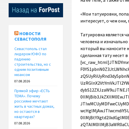
на ее теле, а также от
«Мои татуировки, попа
интересует, о чем они,
⠀
НОВОСТИ
Татуировка является частью личной истории, наносится на определенном этапе жизни человека и изначально является сакральным знаком, а не украшением. Это вам не шеллак, который вы наносите на ногти, — сегодня одного цвета, а завтра другого. Правильно сделанная тату несет в себе очень сильный посыл.[/vc_column_text][vc_raw_html]JTNDYmxvY2txdW90ZSUyMGNsYXNzJTNEJTIyaW5zdGFncmFtLW1lZGlhJTIyJTIwZGF0YS1pbnN0Z3JtLWNhcHRpb25lZCUyMGRhdGEtaW5zdGdybS1wZXJtYWxpbmslM0QlMjJodHRwcyUzQSUyRiUyRnd3dy5pbnN0YWdyYW0uY29tJTJGcCUyRkIzTVZ2VUNKSDlBJTJGJTNGdXRtX3NvdXJjZSUzRGlnX2VtYmVkJTI2YW1wJTNCdXRtX2NhbXBhaWduJTNEbG9hZGluZyUyMiUyMGRhdGEtaW5zdGdybS12ZXJzaW9uJTNEJTIyMTIlMjIlMjBzdHlsZSUzRCUyMiUyMGJhY2tncm91bmQlM0ElMjNGRkYlM0IlMjBib3JkZXIlM0EwJTNCJTIwYm9yZGVyLXJhZGl1cyUzQTNweCUzQiUyMGJveC1zaGFkb3clM0EwJTIwMCUyMDFweCUyMDAlMjByZ2JhJTI4MCUyQzAlMkMwJTJDMC41JTI5JTJDMCUyMDFweCUyMDEwcHglMjAwJTIwcmdiYSUyODAlMkMwJTJDMCUyQzAuMTUlMjklM0IlMjBtYXJnaW4lM0ElMjAxcHglM0IlMjBtYXgtd2lkdGglM0E1NDBweCUzQiUyMG1pbi13aWR0aCUzQTMyNnB4JTNCJTIwcGFkZGluZyUzQTAlM0IlMjB3aWR0aCUzQTk5LjM3NSUyNSUzQiUyMHdpZHRoJTNBLXdlYmtpdC1jYWxjJTI4MTAwJTI1JTIwLSUyMDJweCUyOSUzQiUyMHdpZHRoJTNBY2FsYyUyODEwMCUyNSUyMC0lMjAycHglMjklM0IlMjIlM0UlM0NkaXYlMjBzdHlsZSUzRCUyMnBhZGRpbmclM0ExNnB4JTNCJTIyJTNFJTIwJTNDYSUyMGhyZWYlM0QlMjJodHRwcyUzQSUyRiUyRnd3dy5pbnN0YWdyYW0uY29tJTJGcCUyRkIzTVZ2VUNKSDlBJTJGJTNGdXRtX3NvdXJjZSUzRGlnX2VtYmVkJTI2YW1wJTNCdXRtX2NhbXBhaWduJTNEbG9hZGluZyUyMiUyMHN0eWxlJTNEJTIyJTIwYmFja2dyb3VuZCUzQSUyM0ZGRkZGRiUzQiUyMGxpbmUtaGVpZ2h0JTNBMCUzQiUyMHBhZGRpbmclM0EwJTIwMCUzQiUyMHRleHQtYWxpZ24lM0FjZW50ZXIlM0IlMjB0ZXh0LWRlY29yYXRpb24lM0Fub25lJTNCJTIwd2lkdGglM0ExMDAlMjUlM0IlMjIlMjB0YXJnZXQlM0QlMjJfYmxhbmslMjIlM0UlMjAlM0NkaXYlMjBzdHlsZSUzRCUyMiUyMGRpc3BsYXklM0ElMjBmbGV4JTNCJTIwZmxleC1kaXJlY3Rpb24lM0ElMjByb3clM0IlMjBhbGlnbi1pdGVtcyUzQSUyMGNlbnRlciUzQiUyMiUzRSUyMCUzQ2RpdiUyMHN0eWxlJTNEJTIyYmFja2dyb3VuZC1jb2xvciUzQSUyMCUyM0Y0RjRGNCUzQiUyMGJvcmRlci1yYWRpdXMlM0ElMjA1MCUyNSUzQiUyMGZsZXgtZ3JvdyUzQSUyMDAlM0IlMjBoZWlnaHQlM0ElMjA0MHB4JTNCJTIwbWFyZ2luLXJpZ2h0JTNBJTIwMTRweCUzQiUyMHdpZHRoJTNBJTIwNDBweCUzQiUyMiUzRSUzQyUyRmRpdiUzRSUyMCUzQ2RpdiUyMHN0eWxlJTNEJTIyZGlzcGxheSUzQSUyMGZsZXglM0IlMjBmbGV4LWRpcmVjdGlvbiUzQSUyMGNvbHVtbiUzQiUyMGZsZXgtZ3JvdyUzQSUyMDElM0IlMjBqdXN0aWZ5LWNvbnRlbnQlM0ElMjBjZW50ZXIlM0IlMjIlM0UlMjAlM0NkaXYlMjBzdHlsZSUzRCUyMiUyMGJhY2tncm91bmQtY29sb3IlM0ElMjAlMjNGNEY0RjQlM0IlMjBib3JkZXItcmFkaXVzJTNBJTIwNHB4JTNCJTIwZmxleC1ncm93JTNBJTIwMCUzQiUyMGhlaWdodCUzQSUyMDE0cHglM0IlMjBtYXJnaW4tYm90dG9tJTNBJTIwNnB4JTNCJTIwd2lkdGglM0ElMjAxMDBweCUzQiUyMiUzRSUzQyUyRmRpdiUzRSUyMCUzQ2RpdiUyMHN0eWxlJTNEJTIyJTIwYmFja2dyb3VuZC1jb2xvciUzQSUyMCUyM0Y0RjRGNCUzQiUyMGJvcmRlci1yYWRpdXMlM0ElMjA0cHglM0IlMjBmbGV4LWdyb3clM0ElMjAwJTNCJTIwaGVpZ2h0JTNBJTIwMTRweCUzQiUy
СЕВАСТОПОЛЯ
Севастополь стал
лидером ЮФО по
падению
строительства, но с
одним позитивным
нюансом
07.08.2026
Прямой эфир «ЕСТЬ
ТЕМА». Почему
россияне мечтают
жить в частных домах,
но остаются в
квартирах?
07.08.2026