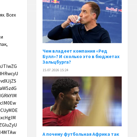
х. Всех
b2xvciUzQSUyMCUyM0Y0RjRGNCUzQiUyMGJvcmRlci1yYWRpdXMlM0ElMjA1MCUyNSUzQiUyMGhlaWdodCUzQSUyMDEyLjVweCUzQiUyMHdpZHRoJTNBJTIwMTIuNXB4JTNCJTIwdHJhbnNmb3JtJTNBJTIwdHJh
Чем владеет компания «Ред
Булл»? И сколько это в бюджетах
Зальцбурга?
15.07.2026 15:24
А почему футбольная Африка так