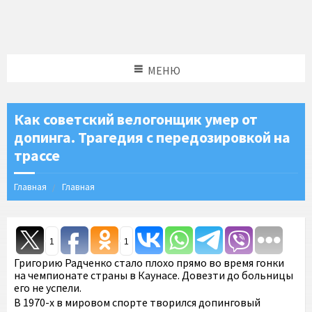
МЕНЮ
Как советский велогонщик умер от
допинга. Трагедия с передозировкой на
трассе
Главная
Главная
1
1
Григорию Радченко стало плохо прямо во время гонки
на чемпионате страны в Каунасе. Довезти до больницы
его не успели.
В 1970-х в мировом спорте творился допинговый