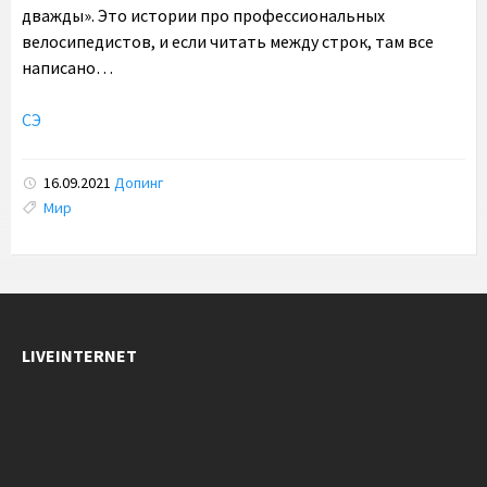
дважды». Это истории про профессиональных
велосипедистов, и если читать между строк, там все
написано…
СЭ
16.09.2021
Допинг
Tags:
Мир
LIVEINTERNET