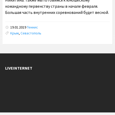
Никитина. Также мы готовимся к юношескому
командному первенству страны в начале февраля.
Большая часть внутренних соревнований будет весной.
19.01.2019
Теннис
Tags:
Крым
,
Севастополь
LIVEINTERNET