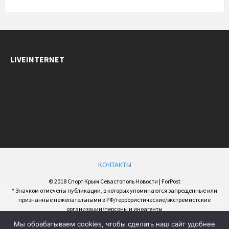
LIVEINTERNET
КОНТАКТЫ
© 2018 Спорт Крым Севастополь Новости | ForPost
* Значком отмечены публикации, в которых упоминаются запрещенные или
признанные нежелательными в РФ/террористические/экстремистские
организации/персоны и иноагенты
Мы обрабатываем cookies, чтобы сделать наш сайт удобнее