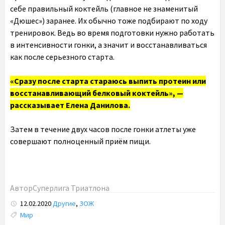
себе правильный коктейль (главное не знаменитый
«Дюшес») заранее. Их обычно тоже подбирают по ходу
тренировок. Ведь во время подготовки нужно работать
в интенсивности гонки, а значит и восстанавливаться
как после серьезного старта.
«Сразу после старта стараюсь выпить протеин или
восстанавливающий белковый коктейль», —
рассказывает Елена Данилова.
Затем в течение двух часов после гонки атлеты уже
совершают полноценный приём пищи.
Автор
Суперлига Триатлона
12.02.2020
Другие
,
ЗОЖ
Tags:
Мир