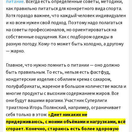
питание
. Всегда есть определённые советы, методики,
как правильно питаться для конкретного вида спорта.
Хотя гораздо важнее, что каждый человек индивидуален
и ко всем нужен свой подход. Поэтому надо полагаться
на советы профессионалов, но ориентироваться на
собственные ощущения. Как с подбором одежды в
разную погоду. Кому-то может быть холодно, а другому
— жарко.
Главное, что нужно помнить о питании — оно должно
быть правильным. То есть, нельзя есть фастфуд,
кондитерские изделия с обилием крема с сахаром,
полуфабрикаты, жареное в большом количестве масла и
многие продукты с высоким содержанием жиров. Все
они будут вашими врагами. Участник Суперлиги
триатлона Игорь Полянский, например, ограничивает
себя только в этом:
«Диет никаких не
придерживаюсь, с моими объёмами и нагрузками, всё
сгорает. Конечно, стараюсь есть более здоровую