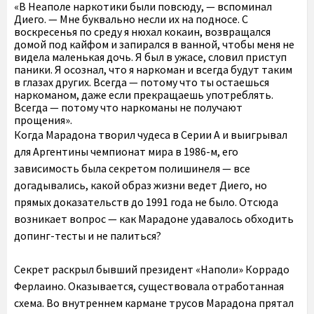
«В Неаполе наркотики были повсюду, — вспоминал
Диего. — Мне буквально несли их на подносе. С
воскресенья по среду я нюхал кокаин, возвращался
домой под кайфом и запирался в ванной, чтобы меня не
видела маленькая дочь. Я был в ужасе, словил приступ
паники. Я осознал, что я наркоман и всегда будут таким
в глазах других. Всегда — потому что ты остаешься
наркоманом, даже если прекращаешь употреблять.
Всегда — потому что наркоманы не получают
прощения».
Когда Марадона творил чудеса в Серии А и выигрывал
для Аргентины чемпионат мира в 1986-м, его
зависимость была секретом полишинеля — все
догадывались, какой образ жизни ведет Диего, но
прямых доказательств до 1991 года не было. Отсюда
возникает вопрос — как Марадоне удавалось обходить
допинг-тесты и не палиться?
Секрет раскрыл бывший президент «Наполи» Коррадо
Ферлаино. Оказывается, существовала отработанная
схема. Во внутреннем кармане трусов Марадона прятал