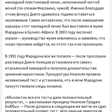
накладной пластиковый пенис, заполненный чистой
мочой (по словам Ферлаино, чужой). Именно благодаря
этому фокусу Диего удавалось годами оставаться
неуловимым. Самое интересное, что после завершения
карьеры этот накладной пенис был выставлен в музее
Марадоны в Буэнос-Айресе. В 2003 году экспонат
украли — руководство музея извинялось и заявляло, что
скоро пропажа найдется, но этого так и не произошло.
В 1991 году Марадона все же попался — после прослушки
разговора Диего полиция установила его связи с
итальянской каморрой и получила доказательства
хранения наркотиков. Прокуратура Неаполя провела
независимый тест и установила, что в моче Марадоне
присутствовали следы кокаина.
«Абсолютно все его тесты дали положительный
результат, — рассказывал прокурор Неаполя Луиджи
Боббьо. — После допроса в следующем же матче он сдал
положительный допинг-тест, чего раньше никогда не