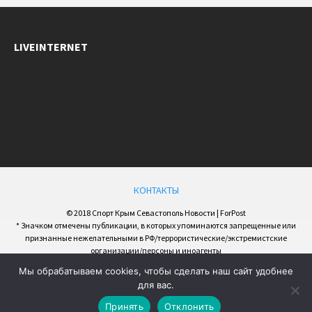
LIVEINTERNET
КОНТАКТЫ
© 2018 Спорт Крым Севастополь Новости | ForPost
* Значком отмечены публикации, в которых упоминаются запрещенные или
признанные нежелательными в РФ/террористические/экстремистские
организации/персоны и иноагенты
Мы обрабатываем cookies, чтобы сделать наш сайт удобнее
для вас.
Принять
Отклонить