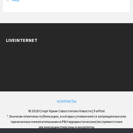
LIVEINTERNET
КОНТАКТЫ
© 2018 Спорт Крым Севастополь Новости | ForPost
* Значком отмечены публикации, в которых упоминаются запрещенные или
признанные нежелательными в РФ/террористические/экстремистские
организации/персоны и иноагенты