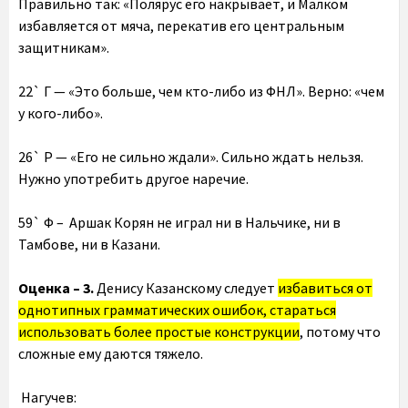
Правильно так: «Полярус его накрывает, и Малком
избавляется от мяча, перекатив его центральным
защитникам».
22` Г — «Это больше, чем кто-либо из ФНЛ». Верно: «чем
у кого-либо».
26` Р — «Его не сильно ждали». Сильно ждать нельзя.
Нужно употребить другое наречие.
59` Ф – Аршак Корян не играл ни в Нальчике, ни в
Тамбове, ни в Казани.
Оценка – 3.
Денису Казанскому следует
избавиться от
однотипных грамматических ошибок, стараться
использовать более простые конструкции
, потому что
сложные ему даются тяжело.
Нагучев: