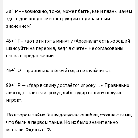
38` Р – «возможно, тоже, может быть, как и план». Зачем
здесь две вводные конструкции с одинаковым
значением?
45+` Г – «вот эти пять минут у «Арсенала» есть хороший
шанс уйти на перерыв, ведя в счете». Не согласованы
слова в предложении.
45+` О – правильно включи́тся, а не вклю́чится.
90+` Р — «Удар в спину достаётся игроку…». Правильно
либо «достаётся игроку», либо «удар в спину получает
игрок».
Во втором тайме Генич допускал ошибки, схожие с теми,
что были в первом тайме. Но их было значительно
меньше.
Оценка – 2.