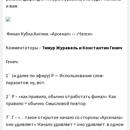
и вам.
Финал Кубка Англии. «Арсенал» — «Челси»
Комментаторы –
Тимур Журавель и Константин Генич
Генич:
1` (и далее по эфиру) Р — Использование слов-
паразитов: ну, вот.
2` Р – «как правило, обычно отработать финал». Как
правило = обычно. Смысловой повтор.
7` Г – «…такое открытое начало со стороны «Арсенала»
оно удивляет». Начало удивляет = оно удивляет: в одном