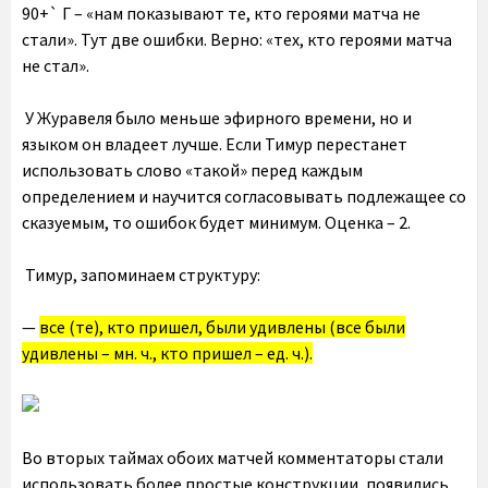
90+` Г – «нам показывают те, кто героями матча не
стали». Тут две ошибки. Верно: «тех, кто героями матча
не стал».
У Журавеля было меньше эфирного времени, но и
языком он владеет лучше. Если Тимур перестанет
использовать слово «такой» перед каждым
определением и научится согласовывать подлежащее со
сказуемым, то ошибок будет минимум. Оценка – 2.
Тимур, запоминаем структуру:
—
все (те), кто пришел, были удивлены (все были
удивлены – мн. ч., кто пришел – ед. ч.).
Во вторых таймах обоих матчей комментаторы стали
использовать более простые конструкции, появились