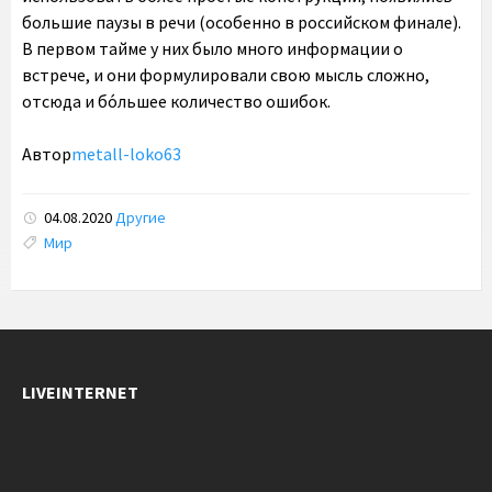
большие паузы в речи (особенно в российском финале).
В первом тайме у них было много информации о
встрече, и они формулировали свою мысль сложно,
отсюда и бо́льшее количество ошибок.
Автор
metall-loko63
04.08.2020
Другие
Tags:
Мир
LIVEINTERNET