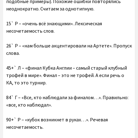
подобные примеры). Похожие ошибки повторялись
неоднократно. Считаем за однотипную.
15` Р – «очень всё знающими». Лексическая
несочетаемость слов.
26` Р – «нам больше акцентировали на Артете». Пропуск
слова.
45+` Л – «финал Кубка Англии – самый старый клубный
трофей в мире». Финал – это не трофей. А если речь о
КА, то это турнир.
84` Г – «Все, кто наблюдали за финалом…». Правильно:
«все, кто наблюдал».
90+` Р – «кубок возникнет в руках…». Речевая
несочетаемость.