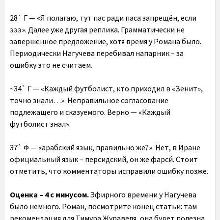
28` Г — «Я полагаю, тут пас ради паса запрещён, если
эээ». Далее уже другая реплика. Грамматически не
завершённое предложение, хотя время у Романа было.
Периодически Нагучева перебивал напарник – за
ошибку это не считаем.
~34` Г — «Каждый футболист, кто приходил в «Зенит»,
точно знали…». Неправильное согласование
подлежащего и сказуемого. Верно — «Каждый
футболист знал».
37` Ф — «арабский язык, правильно же?». Нет, в Иране
официальный язык – персидский, он же фарси́. Стоит
отметить, что комментаторы исправили ошибку позже.
Оценка – 4 с минусом.
Эфирного времени у Нагучева
было немного. Роман, посмотрите конец статьи: там
рекомендация для Тимура Журавеля, она будет полезна