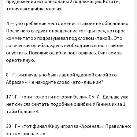
предложении использованы 2 подлежащих. Кстати,
типичная ошибка многих.
Л — употребление местоимения «такой» не обосновано.
После него следует определение «открытое», которое
комментатор подразумевал под словом «такой». Это
логическая ошибка. Здесь необходимо слово «такой»
опустить. Похожие ошибки повторялись. Считаем за
однотипную.
8` Г – «изначально был главной ударной силой это
Абрахам». Не находите слово «это» лишним?
17` Г – «они тоже эти истории были». См. 7` Дальше уже
нет смысла считать подобные ошибки. У Генича их за 1
тайм больше 4.
30` Г – «тот финал Жиру играл за «Арсенал»». Правильно:
«в том финале…»