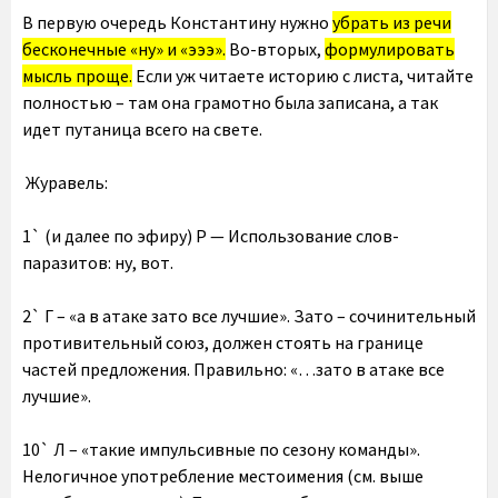
В первую очередь Константину нужно
убрать из речи
бесконечные «ну» и «эээ».
Во-вторых,
формулировать
мысль проще.
Если уж читаете историю с листа, читайте
полностью – там она грамотно была записана, а так
идет путаница всего на свете.
Журавель:
1` (и далее по эфиру) Р — Использование слов-
паразитов: ну, вот.
2` Г – «а в атаке зато все лучшие». Зато – сочинительный
противительный союз, должен стоять на границе
частей предложения. Правильно: «…зато в атаке все
лучшие».
10` Л – «такие импульсивные по сезону команды».
Нелогичное употребление местоимения (см. выше