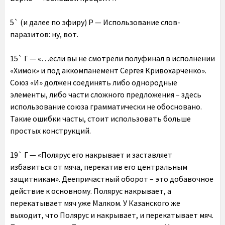
5` (и далее по эфиру) Р — Использование слов-
паразитов: ну, вот.
15` Г — «…если вы не смотрели полуфинал в исполнении
«Химок» и под аккомпанемент Сергея Кривохарченко».
Союз «И» должен соединять либо однородные
элементы, либо части сложного предложения – здесь
использование союза грамматически не обосновано.
Такие ошибки часты, стоит использовать больше
простых конструкций.
19` Г — «Полярус его накрывает и заставляет
избавиться от мяча, перекатив его центральным
защитникам». Деепричастный оборот – это добавочное
действие к основному. Полярус накрывает, а
перекатывает мяч уже Малком. У Казанского же
выходит, что Полярус и накрывает, и перекатывает мяч.