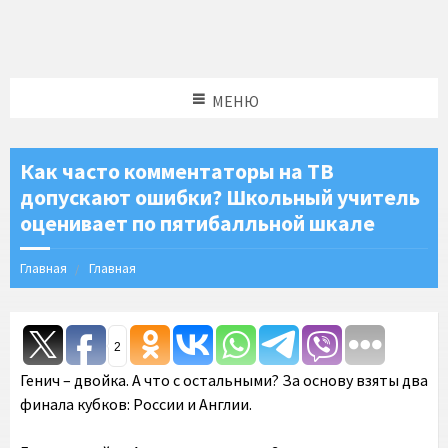
МЕНЮ
Как часто комментаторы на ТВ
допускают ошибки? Школьный учитель
оценивает по пятибалльной шкале
Главная
Главная
2
Генич – двойка. А что с остальными? За основу взяты два
финала кубков: России и Англии.