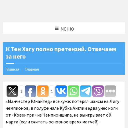
МЕНЮ
К Тен Хагу полно претензий. Отвечаем
за него
Главная
Главная
1
1
«Манчестер Юнайтед» все хуже: потерял шансы на Лигу
чемпионов, в полуфинале Кубка Англии едва унес ноги
от «Ковентри» из Чемпионшипа, не выигрывает с 9
марта (если считать основное время матчей).