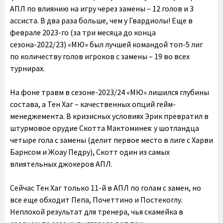
АПЛ по влиянию на игру через замены – 12 голов и 3
ассиста. В два раза больше, чем у Гвардиолы! Еще в
феврале 2023-го (за три месяца до конца
сезона-2022/23) «МЮ» был лучшей командой топ-5 лиг
по количеству голов игроков с замены – 19 во всех
турнирах.
На фоне травм в сезоне-2023/24 «МЮ» лишился глубины
состава, а Тен Хаг – качественных опций гейм-
менеджемента. В кризисных условиях Эрик превратил в
штурмовое орудие Скотта Мактоминея: у шотландца
четыре гола с замены (делит первое место в лиге с Харви
Барнсом и Жоау Педру), Скотт один из самых
влиятельных джокеров АПЛ.
Сейчас Тен Хаг только 11-й в АПЛ по голам с замен, но
все еще обходит Пепа, Почеттино и Постекоглу.
Неплохой результат для тренера, чья скамейка в