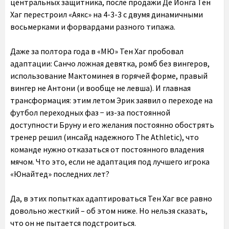
центральных защитника, после продажи Де Йонга Тен
Хаг перестроил «Аякс» на 4-3-3 с двумя динамичными
восьмерками и форвардами разного типажа.
Даже за полтора года в «МЮ» Тен Хаг пробовал
адаптации: Санчо ложная девятка, ромб без вингеров,
использование Мактоминея в горячей форме, правый
вингер не Антони (и вообще не левша). И главная
трансформация: этим летом Эрик заявил о переходе на
футбол переходных фаз − из-за постоянной
доступности Бруну и его желания постоянно обострять
тренер решил (инсайд надежного The Athletic), что
команде нужно отказаться от постоянного владения
мячом. Что это, если не адаптация под лучшего игрока
«Юнайтед» последних лет?
Да, в этих попытках адаптироваться Тен Хаг все равно
довольно жесткий – об этом ниже. Но нельзя сказать,
что он не пытается подстроиться.