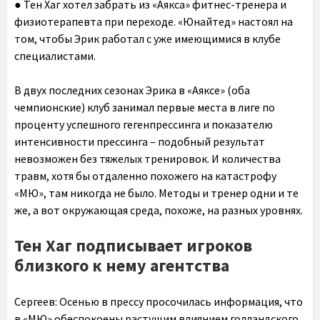
● Тен Хаг хотел забрать из «Аякса» фитнес-тренера и
физиотерапевта при переходе. «Юнайтед» настоял на
том, чтобы Эрик работал с уже имеющимися в клубе
специалистами.
В двух последних сезонах Эрика в «Аяксе» (оба
чемпионские) клуб занимал первые места в лиге по
проценту успешного гегенпрессинга и показателю
интенсивности прессинга – подобный результат
невозможен без тяжелых тренировок. И количества
травм, хотя бы отдаленно похожего на катастрофу
«МЮ», там никогда не было. Методы и тренер одни и те
же, а вот окружающая среда, похоже, на разных уровнях.
Тен Хаг подписывает игроков
близкого к нему агентства
Сергеев:
Осенью в прессу просочилась информация, что
в «МЮ» обеспокоены растущим влиянием голландского