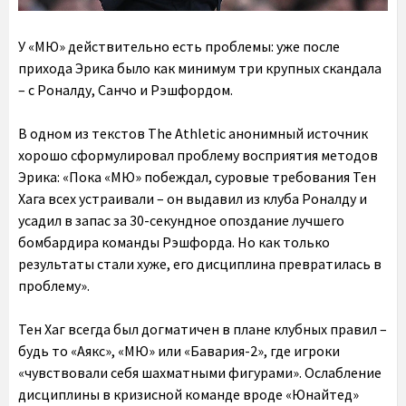
У «МЮ» действительно есть проблемы: уже после
прихода Эрика было как минимум три крупных скандала
– с Роналду, Санчо и Рэшфордом.
В одном из текстов The Athletic анонимный источник
хорошо сформулировал проблему восприятия методов
Эрика: «Пока «МЮ» побеждал, суровые требования Тен
Хага всех устраивали – он выдавил из клуба Роналду и
усадил в запас за 30-секундное опоздание лучшего
бомбардира команды Рэшфорда. Но как только
результаты стали хуже, его дисциплина превратилась в
проблему».
Тен Хаг всегда был догматичен в плане клубных правил –
будь то «Аякс», «МЮ» или «Бавария-2», где игроки
«чувствовали себя шахматными фигурами». Ослабление
дисциплины в кризисной команде вроде «Юнайтед»