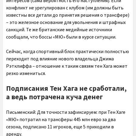
интересов (сама вероятность его наступления). Если
конфликт не урегулирован с клубом (им должны быть
известны все детали до принятия решения о трансфере)
– это железное основание для увольнения и штрафных
санкций. Те же британские медийные источники
сообщали, что боссы «МЮ» были в курсе ситуации.
Сейчас, когда спортивный блок практически полностью
переходит под влияние нового владельца Джима
Рэтклиффа – отношение к таким связям тен Хага может
резко измениться.
Подписания Тен Хага не сработали,
а ведь потрачена куча денег
Письменский:
Для точности зафиксируем: при Тен Хаге
«МЮ» потратил на трансферы 445 млн евро за два
сезона, подписано 11 игроков, еще 5 приходили в
аренду.