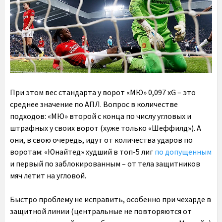
При этом вес стандарта у ворот «МЮ» 0,097 xG – это
среднее значение по АПЛ. Вопрос в количестве
подходов: «МЮ» второй с конца по числу угловых и
штрафных у своих ворот (хуже только «Шеффилд»). А
они, в свою очередь, идут от количества ударов по
воротам: «Юнайтед» худший в топ-5 лиг
по допущенным
и первый по заблокированным – от тела защитников
мяч летит на угловой.
Быстро проблему не исправить, особенно при чехарде в
защитной линии (центральные не повторяются от