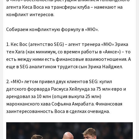
агента Кеса Воса на трансферы клуба – намекают на
конфликт интересов.
Собираем конфликтную формулу в «МЮ».
1. Кес Вос (агентство SEG) – агент тренера «МЮ» Эрика
тен Хага (как минимум, со времен работы в «Аяксе») – то
есть между ними есть финансовые взаимоотношения. А
еще в SEG аналитиком трудится сын Эрика Найджел.
2. «МЮ» летом привел двух клиентов SEG: купил
датского форварда Расмуса Хейлунда за 75 млн евро и
арендовал за 10 млн (опция выкупа 25 млн)
марокканского хава Софьяна Амрабата. Финансовая
заинтересованность Воса в сделках очевидна.