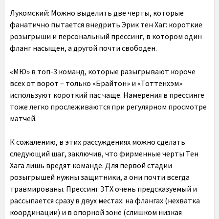
Лукомский:
Можно выделить две черты, которые
фанатично пытается внедрить Эрик тен Хаг: короткие
розыгрыши и персональный прессинг, в котором один
фланг насыщен, а другой почти свободен.
«МЮ» в топ-3 команд, которые разыгрывают короче
всех от ворот – только «Брайтон» и «Тоттенхэм»
используют короткий пас чаще. Намерения в прессинге
тоже легко прослеживаются при регулярном просмотре
матчей.
К сожалению, в этих рассуждениях можно сделать
следующий шаг, заключив, что фирменные черты Тен
Хага лишь вредят команде. Для первой стадии
розыгрышей нужны защитники, а они почти всегда
травмированы. Прессинг ЭТХ очень предсказуемый и
рассыпается сразу в двух местах: на флангах (нехватка
координации) и в опорной зоне (слишком низкая