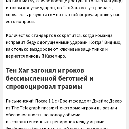
матча к матчу, сейчас вообще доступен только Магуайр)
и таком допуске ударов, но Тен Хага все устраивает,
«пока есть результат» − вот к этой формулировке у нас
есть вопросы.
Количество стандартов сократится, когда команда
исправит беду с допущенными ударами. Когда? Видимо,
как только выздоровеют ключевые защитники и
вернется пиковый Каземиро.
Тен Хаг загонял игроков
бессмысленной беготней и
спровоцировал травмы
Письменский:
После 1:1 с «Брентфордом» Джеймс Дакер
из The Telegraph писал: «Некоторые игроки выразили
обеспокоенность по поводу объема
высокоинтенсивных тренировок между играми.
Футболисты боятся, что такой подход, возможно,