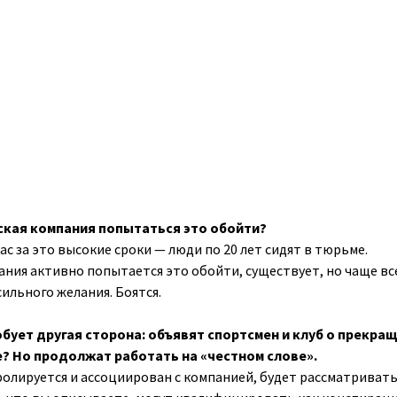
ская компания попытаться это обойти?
нас за это высокие сроки — люди по 20 лет сидят в тюрьме.
ания активно попытается это обойти, существует, но чаще вс
сильного желания. Боятся.
обует другая сторона: объявят спортсмен и клуб о прекра
е? Но продолжат работать на «честном слове».
тролируется и ассоциирован с компанией, будет рассматривать