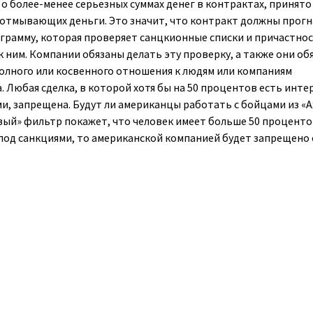
 о более-менее серьезных суммах денег в контрактах, принято
отмывающих деньги. Это значит, что контракт должны прог
грамму, которая проверяет санцкионные списки и причастно
к ним. Компании обязаны делать эту проверку, а также они об
олного или косвенного отношения к людям или компаниям
. Любая сделка, в которой хотя бы на 50 процентов есть инте
и, запрещена. Будут ли американцы работать с бойцами из «
вый» фильтр покажет, что человек имеет больше 50 процент
под санкциями, то американской компанией будет запрещено 