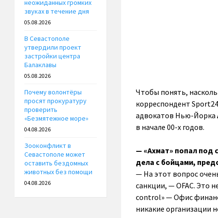
неожиданных громких
звуках в течение дня
05.08.2026
В Севастополе
утвердили проект
застройки центра
Балаклавы
05.08.2026
Чтобы понять, насколь
Почему волонтёры
просят прокуратуру
корреспондент Sport24
проверить
адвокатов Нью-Йорка
«Безмятежное море»
в начале 00-х годов.
04.08.2026
Зооконфликт в
— «Ахмат» попал под с
Севастополе может
дела с бойцами, пре
оставить бездомных
животных без помощи
— На этот вопрос очен
04.08.2026
санкции, — OFAC. Это не
control» — Офис финан
никакие организации н