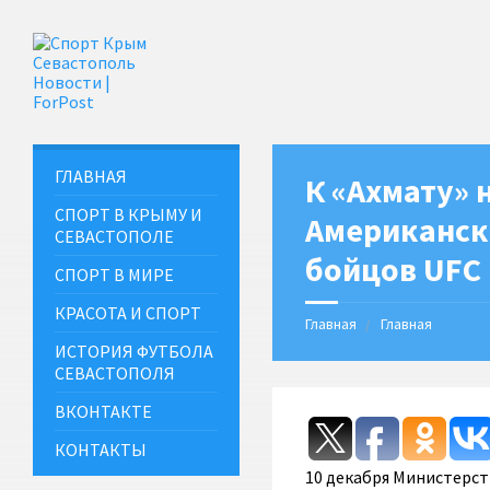
ГЛАВНАЯ
К «Ахмату» 
СПОРТ В КРЫМУ И
Американски
СЕВАСТОПОЛЕ
бойцов UFC
СПОРТ В МИРЕ
КРАСОТА И СПОРТ
Главная
Главная
ИСТОРИЯ ФУТБОЛА
СЕВАСТОПОЛЯ
ВКОНТАКТЕ
КОНТАКТЫ
10 декабря Министерс