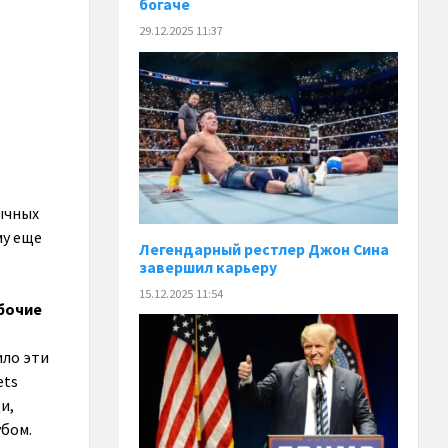
богаче
29.12.2025 11:37
ычных
му еще
Легендарный рестлер Джон Сина
завершил карьеру
15.12.2025 11:54
абочие
ило эти
ets
и,
убом.