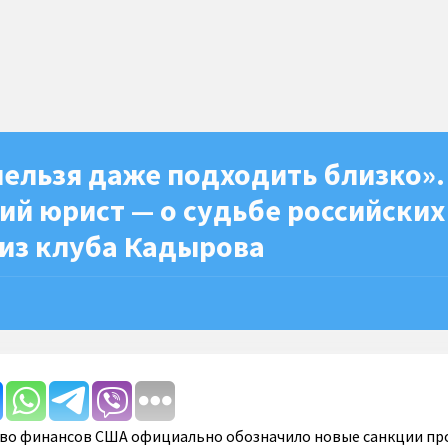
нельзя даже подходить близко».
й юрист — о судьбе российских
 из клуба Кадырова
тво финансов США официально обозначило новые санкции пр