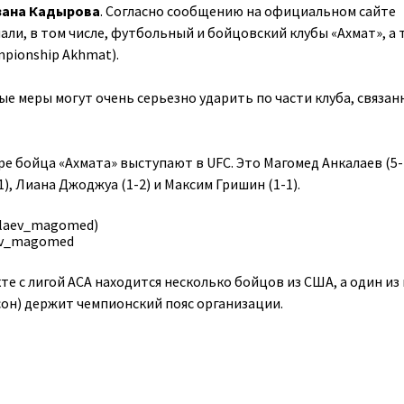
зана Кадырова
. Согласно сообщению на официальном сайте
али, в том числе, футбольный и бойцовский клубы «Ахмат», а 
mpionship Akhmat).
е меры могут очень серьезно ударить по части клуба, связан
ыре бойца «Ахмата» выступают в UFC. Это Магомед Анкалаев (5-1
), Лиана Джоджуа (1-2) и Максим Гришин (1-1).
ev_magomed
кте с лигой ACA находится несколько бойцов из США, а один из
он) держит чемпионский пояс организации.