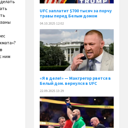
 делать
нать
UFC заплатит $700 тысяч за порчу
сть
травы перед Белым домом
язаны
04.10.2025 12:02
рес
Ахмата»?
ов
с ним
«Я в деле!» — Макгрегор рвется в
Белый дом. вернулся в UFC
22.09.2025 13:29