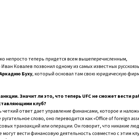
ко непросто теперь придется всем вышеперечисленным,
 Иван Ковалев позвонил одному из самых известных русскояз
Аркадию Буху
, который основал там свою юридическую фир
анкции. Значит ли это, что теперь UFC не сможет вести р
дставляющими клуб?
ь четкий ответ дает управление финансами, которое и налож
 ругательное слово, оно переводится как «Office of foreign ass
совых транзакций или операции. Он говорит, что никакие люд
е могут вести финансовую деятельность совместно с этим кл