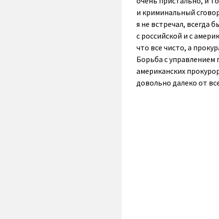
очень пристально, и т
и криминальный сговор
я не встречал, всегда б
с российской и с амер
что все чисто, а проку
Борьба с управлением 
американских прокурор
довольно далеко от все