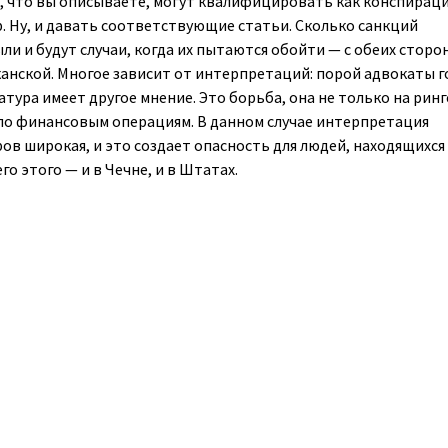
о, что вы описываете, могут квалифицировать как конспирац
. Ну, и давать соответствующие статьи. Сколько санкций
ыли и будут случаи, когда их пытаются обойти — с обеих сторон
иканской. Многое зависит от интерпретаций: порой адвокаты г
ратура имеет другое мнение. Это борьба, она не только на ринг
по финансовым операциям. В данном случае интерпретация
ов широкая, и это создает опасность для людей, находящихся
го этого — и в Чечне, и в Штатах.