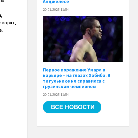
ию
Анджелесе
20.01.2025 11:54
,
оворят,
е.
Первое поражение Умара в
карьере – на глазах Хабиба. В
титульнике не справился с
грузинским чемпионом
20.01.2025 11:54