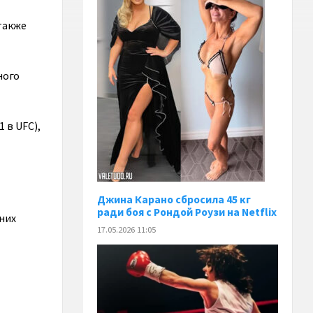
также
ного
 в UFC),
Джина Карано сбросила 45 кг
ради боя с Рондой Роузи на Netflix
 них
17.05.2026 11:05