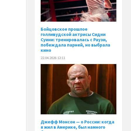
Бойцовское прошлое
голливудской актрисы Сидни
Суини: тренировалась с Раузи,
побеждала парней, но выбрала
кино
22.04.2026 12:11
Джефф Монсон — о России: когда
я жил в Америке, был намного