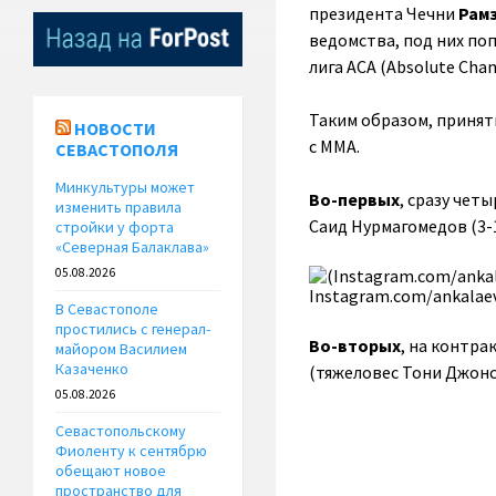
президента Чечни
Рам
ведомства, под них поп
лига ACA (Absolute Cha
Таким образом, приняты
НОВОСТИ
с ММА.
СЕВАСТОПОЛЯ
Минкультуры может
Во-первых
, сразу чет
изменить правила
Саид Нурмагомедов (3-1
стройки у форта
«Северная Балаклава»
05.08.2026
Instagram.com/ankala
В Севастополе
простились с генерал-
Во-вторых
, на контра
майором Василием
Казаченко
(тяжеловес Тони Джонс
05.08.2026
Севастопольскому
Фиоленту к сентябрю
обещают новое
пространство для