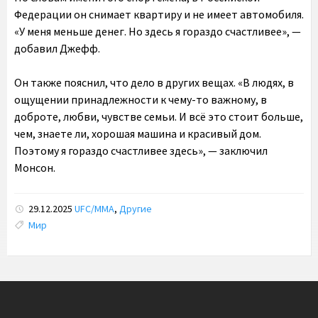
Федерации он снимает квартиру и не имеет автомобиля.
«У меня меньше денег. Но здесь я гораздо счастливее», —
добавил Джефф.
Он также пояснил, что дело в других вещах. «В людях, в
ощущении принадлежности к чему-то важному, в
доброте, любви, чувстве семьи. И всё это стоит больше,
чем, знаете ли, хорошая машина и красивый дом.
Поэтому я гораздо счастливее здесь», — заключил
Монсон.
29.12.2025
UFC/ММА
,
Другие
Tags:
Мир