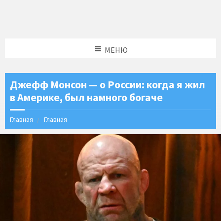
МЕНЮ
Джефф Монсон — о России: когда я жил
в Америке, был намного богаче
Главная
Главная