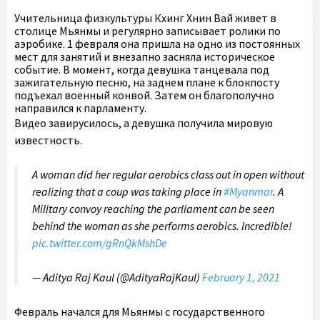
Учительница физкультуры Кхинг Хнин Вай живет в
столице Мьянмы и регулярно записывает ролики по
аэробике. 1 февраля она пришла на одно из постоянных
мест для занятий и внезапно засняла историческое
событие. В момент, когда девушка танцевала под
зажигательную песню, на заднем плане к блокпосту
подъехал военный конвой. Затем он благополучно
направился к парламенту.
Видео завирусилось, а девушка получила мировую
известность.
A woman did her regular aerobics class out in open without
realizing that a coup was taking place in
#Myanmar
. A
Military convoy reaching the parliament can be seen
behind the woman as she performs aerobics. Incredible!
pic.twitter.com/gRnQkMshDe
— Aditya Raj Kaul (@AdityaRajKaul)
February 1, 2021
Февраль начался для Мьянмы с государственного