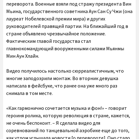
переворота. Военные взяли под стражу президента Вин
Мьина, государственного советника Аун Сан Су Чжи (она
лауреат Нобелевской премии мира) и других
руководителей правящей партии. На ближайший год в
стране объявлено чрезвычайное положение.
Фактическим главой государства стал
главнокомандующий вооруженными силами Мьянмы
Мин Аун Хлайн.
Видео получилось настолько сюрреалистичным, что
многие заподозрили монтаж. Во вторник девушка
написала в фейсбуке, что ранее она уже много раз
снимала в том месте.
«Как гармонично сочетается музыка и фон!» – говорит
героиня ролика, которую революция в стране, кажется,
не очень беспокоит. – Я сделала видео для
соревнований по танцевальной аэробике еще до того,
как утром услышала новости [о перевороте]. Оно стало