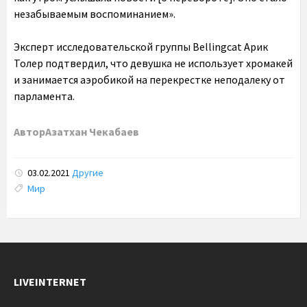
незабываемым воспоминанием».
Эксперт исследовательской группы Bellingcat Арик
Толер подтвердил, что девушка не использует хромакей
и занимается аэробикой на перекрестке неподалеку от
парламента.
Автор
Азатхан Чекабаев
03.02.2021
Другие
Tags:
Мир
LIVEINTERNET