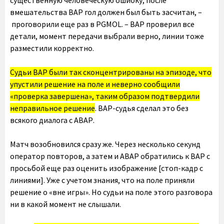
существенную человеческую ошибку, после
вмешательства ВАР гол должен был быть засчитан, –
проговорили еще раз в PGMOL. – ВАР проверил все
детали, момент передачи выбрали верно, линии тоже
разместили корректно.
Судьи ВАР были так сконцентрированы на эпизоде, что
упустили решение на поле и неверно сообщили
«проверка завершена», таким образом подтвердили
неправильное решение
. ВАР-судья сделал это без
всякого диалога с АВАР.
Матч возобновился сразу же. Через несколько секунд
оператор повторов, а затем и АВАР обратились к ВАР с
просьбой еще раз оценить изображение [стоп-кадр с
линиями]. Уже с учетом знания, что на поле приняли
решение о «вне игры». Но судьи на поле этого разговора
ни в какой момент не слышали.