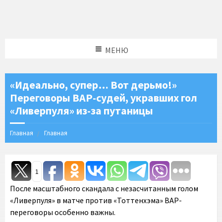
МЕНЮ
«Идеально, супер… Вот дерьмо!»
Переговоры ВАР-судей, укравших гол
«Ливерпуля» из-за путаницы
Главная
Главная
1
После масштабного скандала с незасчитанным голом
«Ливерпуля» в матче против «Тоттенхэма» ВАР-
переговоры особенно важны.