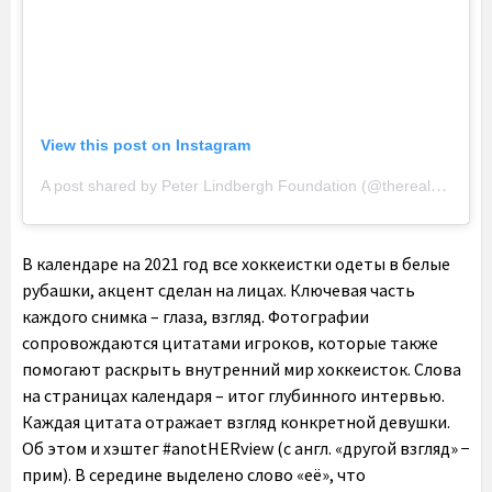
View this post on Instagram
A post shared by Peter Lindbergh Foundation (@therealpeterlindbergh)
В календаре на 2021 год все хоккеистки одеты в белые
рубашки, акцент сделан на лицах. Ключевая часть
каждого снимка – глаза, взгляд. Фотографии
сопровождаются цитатами игроков, которые также
помогают раскрыть внутренний мир хоккеисток. Слова
на страницах календаря – итог глубинного интервью.
Каждая цитата отражает взгляд конкретной девушки.
Об этом и хэштег #anotHERview (с англ. «другой взгляд» −
прим). В середине выделено слово «её», что