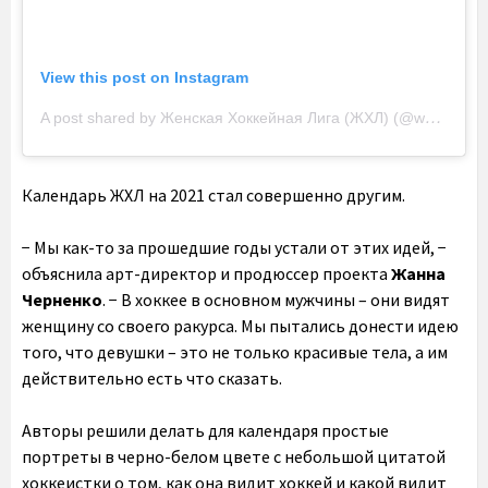
View this post on Instagram
A post shared by Женская Хоккейная Лига (ЖХЛ) (@whl_ru)
Календарь ЖХЛ на 2021 стал совершенно другим.
− Мы как-то за прошедшие годы устали от этих идей, −
объяснила арт-директор и продюссер проекта
Жанна
Черненко
. − В хоккее в основном мужчины – они видят
женщину со своего ракурса. Мы пытались донести идею
того, что девушки – это не только красивые тела, а им
действительно есть что сказать.
Авторы решили делать для календаря простые
портреты в черно-белом цвете с небольшой цитатой
хоккеистки о том, как она видит хоккей и какой видит