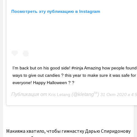
Посмотреть эту публикацию в Instagram
I’m back but on his good side! #ninja Amazing how people found
ways to give out candies ? this year to make sure it was safe for
everyone! Happy Halloween ? ?
58
Публикация от
(@kletang
)
Kris Letang
31 Окт 2020 в 4:52 
Макияжа хватило, чтобы гимнастку Дарью Спиридонову