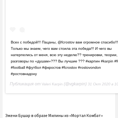
Всех с победой!!! Пацаны, @fcrostov вам огромное спасибо!!
Только мы знаем, чего вам стоила эта победа!!! И чего вы
натерпелись от меня, всю эту неделю?? тренировки, теории,
разговоры по «душам»??? Вы лучшие ??? #карпин #karpin #f
#football #футбол #фкростов #fcrostov #rostovondon
#ростовнадону
Публикация от
(@vgkarpin)
Valeri Karpin
31 Окт 2020 в 10:37 
Эжени Бушар в образе Милины из «Мортал Комбат»