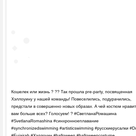
Кошелек или жизнь ? ?? Так прошла pre-party, посвященная
Хэллоуину у нашей команды! Повеселились, подурачились,
предстали в совершенно новых образах. А чей костюм нрави
вам больше всех? Голосуем! ? #СветланаРомашина
#SvetlanaRomashina #синхронноеплавание
#synchronizedswimming #artisticswimming #русскиерусалки #D
#Fujairah #Хэллоуин #halloween #halloweencostume