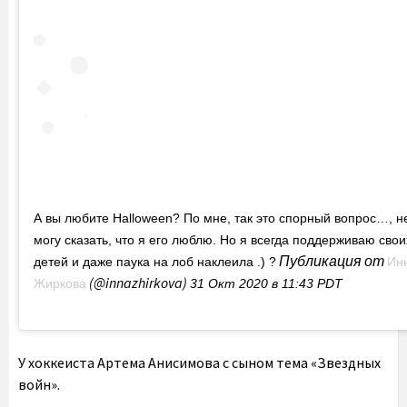
А вы любите Halloween? По мне, так это спорный вопрос…, н
могу сказать, что я его люблю. Но я всегда поддерживаю свои
Публикация от
детей и даже паука на лоб наклеила .) ?
Ин
(@innazhirkova)
Жиркова
31 Окт 2020 в 11:43 PDT
У хоккеиста Артема Анисимова с сыном тема «Звездных
войн».