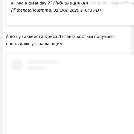
Публикация от
all had a great day ??
Conor McGregor Officia
(@thenotoriousmma)
31 Окт 2020 в 4:43 PDT
А вот у хоккеиста Криса Летанга костюм получился
очень даже устрашающим.