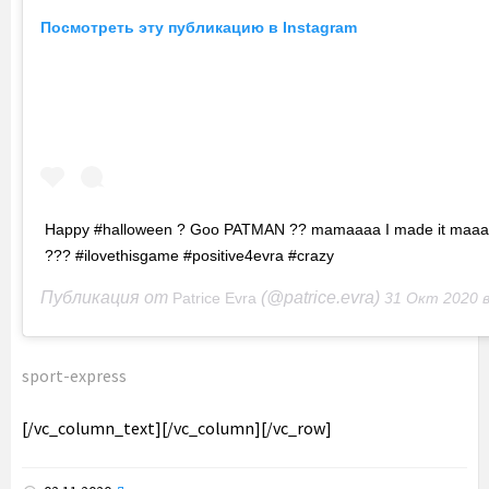
Посмотреть эту публикацию в Instagram
Happy #halloween ? Goo PATMAN ?? mamaaaa I made it maa
??? #ilovethisgame #positive4evra #crazy
Публикация от
(@patrice.evra)
Patrice Evra
31 Окт 2020 в 7:08
sport-express
[/vc_column_text][/vc_column][/vc_row]