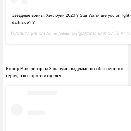
Звездные войны. Хеллоуин 2020 ? Star Wars- are you on light 
dark side? ?
Публикация от
(@artemanisimov15)
Artem Anisimov
31 Окт 2020 в 
Конор Макгрегор на Хэллоуин выдумывал собственного
героя, в которого и оделся.