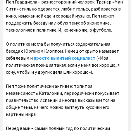
Пеп Гвардиола – разносторонний человек. Тренер «Ман
Сити» стильно одевается, любит гольф, разбирается в
кино, изысканной еде и хорошей музыке. Пеп может
поддержать беседу на любую тему: об экономике,
технологиях и политике. И, конечно же, о футболе.
О политике могла бы получиться содержательная
беседа с Юргеном Клоппом. Немец открыто называет
себя левым и
просто вылитый социалист
(«Моя
политическая позиция такая: если у меня все хорошо, я
хочу, чтобы и у других дела шли хорошо»).
Пеп тоже политически активен: топит за
независимость Каталонии, периодически покусывает
правительство Испании и иногда высказывается на
общие темы, из чего можно вытянуть кусочки его
картины мира.
Перед вами – самый полный гид по политическим