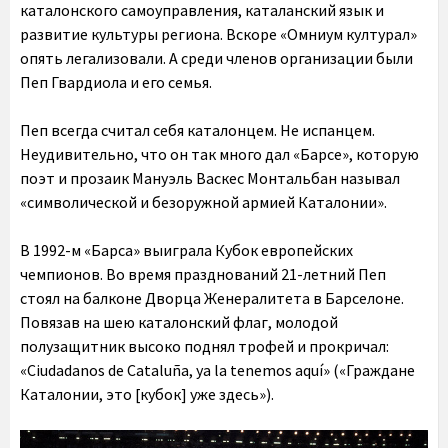
каталонского самоуправления, каталанский язык и
развитие культуры региона. Вскоре «Омниум културал»
опять легализовали. А среди членов организации были
Пеп Гвардиола и его семья.
Пеп всегда считал себя каталонцем. Не испанцем.
Неудивительно, что он так много дал «Барсе», которую
поэт и прозаик Мануэль Васкес Монтальбан называл
«символической и безоружной армией Каталонии».
В 1992-м «Барса» выиграла Кубок европейских
чемпионов. Во время празднований 21-летний Пеп
стоял на балконе Дворца Женералитета в Барселоне.
Повязав на шею каталонский флаг, молодой
полузащитник высоко поднял трофей и прокричал:
«Ciudadanos de Cataluña, ya la tenemos aquí» («Граждане
Каталонии, это [кубок] уже здесь»).