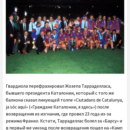
Гвардиола перефразировал Жозепа Тарраделласа,
бывшего президента Каталонии, который с того же
балкона сказал ликующей толпе «Ciutadans de Catalunya,
ja sóc aquí» («Граждане Каталонии, я здесь») после
возвращения из изгнания, где провел 23 года из-за
режима Франко. Кстати, Тарраделлас болел за «Барсу» и
в первый же уикэнд после возвращения пошел на «Камп