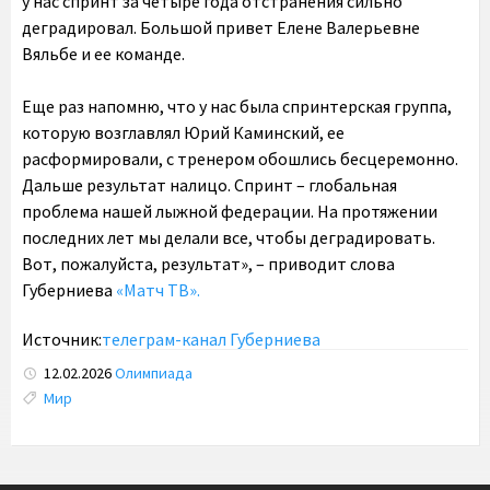
у нас спринт за четыре года отстранения сильно
деградировал. Большой привет Елене Валерьевне
Вяльбе и ее команде.
Еще раз напомню, что у нас была спринтерская группа,
которую возглавлял Юрий Каминский, ее
расформировали, с тренером обошлись бесцеремонно.
Дальше результат налицо. Спринт – глобальная
проблема нашей лыжной федерации. На протяжении
последних лет мы делали все, чтобы деградировать.
Вот, пожалуйста, результат», – приводит слова
Губерниева
«Матч ТВ».
Источник:
телеграм-канал Губерниева
12.02.2026
Олимпиада
Tags:
Мир