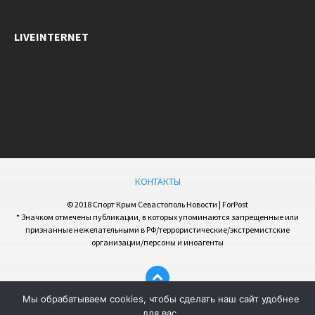
LIVEINTERNET
КОНТАКТЫ
© 2018 Спорт Крым Севастополь Новости | ForPost
* Значком отмечены публикации, в которых упоминаются запрещенные или
признанные нежелательными в РФ/террористические/экстремистские
организации/персоны и иноагенты
Мы обрабатываем cookies, чтобы сделать наш сайт удобнее
для вас.