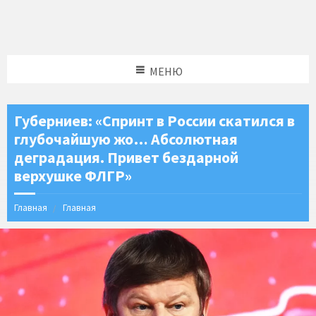
МЕНЮ
Губерниев: «Спринт в России скатился в
глубочайшую жо… Абсолютная
деградация. Привет бездарной
верхушке ФЛГР»
Главная
Главная