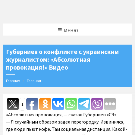
МЕНЮ
Губерниев о конфликте с украинским
журналистом: «Абсолютная
провокация!» Видео
Главная
Главная
1
«Абсолютная провокация, — сказал Губерниев «СЭ».
— Я случайным образом задел перегородку. Извинился,
где люди пьют кофе. Там социальная дистанция. Какой-