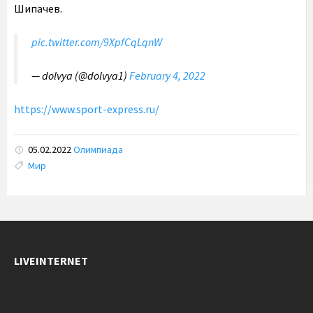
Шипачев.
pic.twitter.com/9XpfCqLqnW
— dolvya (@dolvya1)
February 4, 2022
https://www.sport-express.ru/
05.02.2022
Олимпиада
Tags:
Мир
LIVEINTERNET