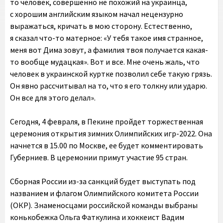
то человек, совершенно не похожий на украинца,
с хорошим английским языком начал нецензурно
выражаться, кричать в мою сторону. Естественно,
я сказал что-то матерное: «У тебя такое имя странное,
меня вот Дима зовут, а фамилия твоя получается какая-
то вообще мудацкая». Вот и все. Мне очень жаль, что
человек в украинской куртке позволил себе такую грязь.
Он явно рассчитывал на то, что я его толкну или ударю.
Он все для этого делал».
Сегодня, 4 февраля, в Пекине пройдет торжественная
церемония открытия зимних Олимпийских игр-2022. Она
начнется в 15.00 по Москве, ее будет комментировать
Губерниев. В церемонии примут участие 95 стран.
Сборная России из-за санкций будет выступать под
названием и флагом Олимпийского комитета России
(ОКР). Знаменосцами российской команды выбраны
конькобежка Ольга Фаткулина и хоккеист Вадим