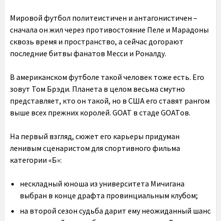
Мировой футбол политеистичен и антагонистичен –
сначала он жил через противостояние Пеле и Марадоны
сквозь время и пространство, а сейчас догорают
последние битвы фанатов Месси и Роналду.
В американском футболе такой человек тоже есть. Его
зовут Том Брэди. Планета в целом весьма смутно
представляет, кто он такой, но в США его ставят рангом
выше всех прежних королей. GOAT в стаде GOATов.
На первый взгляд, сюжет его карьеры придуман
ленивым сценаристом для спортивного фильма
категории «Б»:
нескладный юноша из университета Мичигана
выбран в конце драфта провинциальным клубом;
на второй сезон судьба дарит ему неожиданный шанс