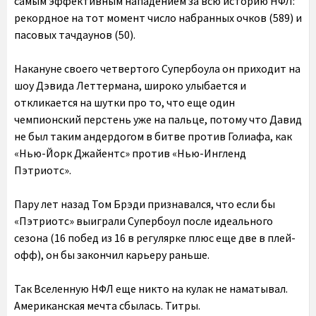
самым эффективным нападением за всю историю НФЛ:
рекордное на тот момент число набранных очков (589) и
пасовых тачдаунов (50).
Накануне своего четвертого Супербоула он приходит на
шоу Дэвида Леттермана, широко улыбается и
откликается на шутки про то, что еще один
чемпионский перстень уже на пальце, потому что Давид
не был таким андердогом в битве против Голиафа, как
«Нью-Йорк Джайентс» против «Нью-Ингленд
Пэтриотс».
Пару лет назад Том Брэди признавался, что если бы
«Пэтриотс» выиграли Супербоул после идеального
сезона (16 побед из 16 в регулярке плюс еще две в плей-
офф), он бы закончил карьеру раньше.
Так Вселенную НФЛ еще никто на кулак не наматывал.
Американская мечта сбылась. Титры.