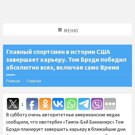
МЕНЮ
Главный спортсмен в истории США
завершает карьеру. Том Брэди победил
абсолютно всех, включая само Время
Главная
Главная
1
В субботу очень авторитетные американские медиа
сообщили, что квотербек «Тампа-Бэй Бакканирс» Том
Брэди планирует завершить карьеру в ближайшие дни.