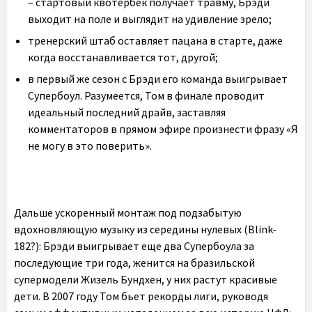
– стартовый квотербек получает травму, Брэди
выходит на поле и выглядит на удивление зрело;
тренерский штаб оставляет пацана в старте, даже
когда восстанавливается тот, другой;
в первый же сезон с Брэди его команда выигрывает
Супербоул. Разумеется, Том в финале проводит
идеальный последний драйв, заставляя
комментаторов в прямом эфире произнести фразу «Я
не могу в это поверить».
Дальше ускоренный монтаж под подзабытую
вдохновляющую музыку из середины нулевых (Blink-
182?): Брэди выигрывает еще два Супербоула за
последующие три года, женится на бразильской
супермодели Жизель Бундхен, у них растут красивые
дети. В 2007 году Том бьет рекорды лиги, руководя