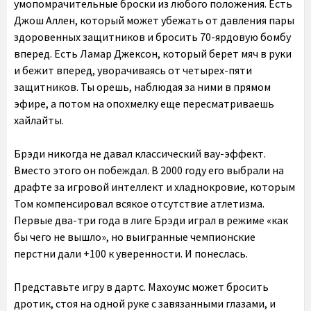
умопомрачительные броски из любого положения. Есть
Джош Аллен, который может убежать от давления пары
здоровенных защитников и бросить 70-ярдовую бомбу
вперед. Есть Ламар Джексон, который берет мяч в руки
и бежит вперед, уворачиваясь от четырех-пяти
защитников. Ты орешь, наблюдая за ними в прямом
эфире, а потом на опохмелку еще пересматриваешь
хайлайты.
Брэди никогда не давал классический вау-эффект.
Вместо этого он побеждал. В 2000 году его выбрали на
драфте за игровой интеллект и хладнокровие, которым
Том компенсировал всякое отсутствие атлетизма.
Первые два-три года в лиге Брэди играл в режиме «как
бы чего не вышло», но выигранные чемпионские
перстни дали +100 к уверенности. И понеслась.
Представьте игру в дартс. Махоумс может бросить
дротик, стоя на одной руке с завязанными глазами, и