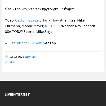
Жаль только, что так круто уже не будет.
Фото:
Gettyimages.ru
/Harry How, Allen Kee, Mike
Ehrmann, Maddie Meyer;
REUTERS
/Nathan Ray Seebeck-
USA TODAY Sports, Mike Segar
Станислав Рынкевич
Автор
02.02.2022
Другие
Tags:
Мир
LIVEINTERNET