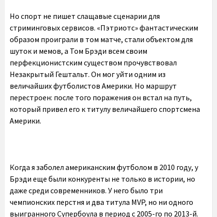
Но спорт не пишет слащавые сценарии для
стриминговых сервисов. «Пэтриотс» фантастическим
образом проиграли в том матче, стали объектом для
шуток и мемов, а Том Брэди всем своим
перфекционистским существом прочувствовал
Незакрытый Гештальт. Он мог уйти одним из
величайших футболистов Америки. Но маршрут
перестроен: после того поражения он встал на путь,
который привел его к титулу величайшего спортсмена
Америки.
Когда я заболел американским футболом в 2010 году, у
Брэди еще были конкуренты не только в истории, но
даже среди современников. У него было три
чемпионских перстня и два титула MVP, но ни одного
выигранного Супербоула в период с 2005-го по 2013-й.