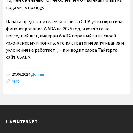
то, чем они являются: не более чем отчаянная попытка
подавить правду.
Палата представителей конгресса США уже сократила
финансирование WADA на 2025 год, и хотя это не
последний шаг, лидерам WADA пора выйти из своей
«эхо-камеры» и понять, что их стратегия запугивания и
уклонения не работает», – приводит слова Тайгерта
сайт USADA.
28.06.2024
Допинг
Tags:
Мир
LIVEINTERNET