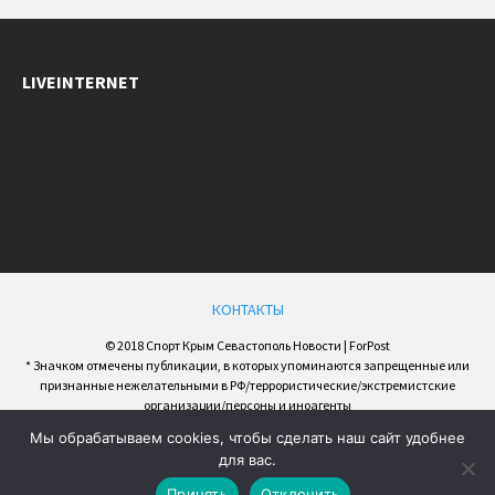
LIVEINTERNET
КОНТАКТЫ
© 2018 Спорт Крым Севастополь Новости | ForPost
* Значком отмечены публикации, в которых упоминаются запрещенные или
признанные нежелательными в РФ/террористические/экстремистские
организации/персоны и иноагенты
Мы обрабатываем cookies, чтобы сделать наш сайт удобнее
для вас.
Принять
Отклонить