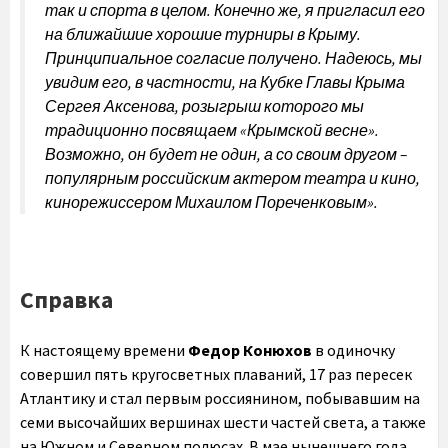
так и спорта в целом. Конечно же, я пригласил его
на ближайшие хорошие турниры в Крыму.
Принципиальное согласие получено. Надеюсь, мы
увидим его, в частности, на Кубке Главы Крыма
Сергея Аксенова, розыгрыш которого мы
традиционно посвящаем «Крымской весне».
Возможно, он будет не один, а со своим другом –
популярным российским актером театра и кино,
кинорежиссером Михаилом Пореченковым».
Справка
К настоящему времени
Федор Конюхов
в одиночку
совершил пять кругосветных плаваний, 17 раз пересек
Атлантику и стал первым россиянином, побывавшим на
семи высочайших вершинах шести частей света, а также
на Южном и Северном полюсах. В мае нынешнего года