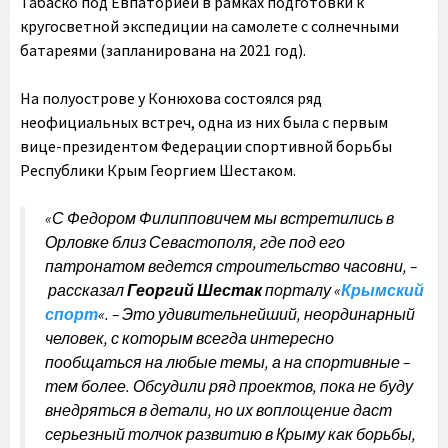
Табаско под Евпаторией в рамках подготовки к
кругосветной экспедиции на самолете с солнечными
батареями (запланирована на 2021 год).
На полуострове у Конюхова состоялся ряд
неофициальных встреч, одна из них была с первым
вице-президентом Федерации спортивной борьбы
Республики Крым Георгием Шестаком.
«С Федором Филипповичем мы встретились в
Орловке близ Севастополя, где под его
патронатом ведется строительство часовни, –
рассказал
Георгий Шестак
порталу «
Крымский
спорт
«
. – Это удивительнейший, неординарный
человек, с которым всегда интересно
пообщаться на любые темы, а на спортивные –
тем более. Обсудили ряд проектов, пока не буду
внедряться в детали, но их воплощение даст
серьезный толчок развитию в Крыму как борьбы,