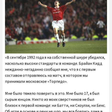
«В сентябре 1992 года я на собственной шкуре убедился,
насколько высоки стандарты в команде. Брайан Кидд
нежданно-негаданно сообщил мне, что я с первым
составом отправляюсь на матч, в котором мы
принимали московское «Торпедо».
Мне было тяжело поверить в это. Мне было 17, я был
сырым юнцом. Никто из моих сверстников не был
близок к первой команде: ни Батти, ни Скоулзи, ни Бекс.
Об игре в основе и речи не шло, мы все боялись даже в