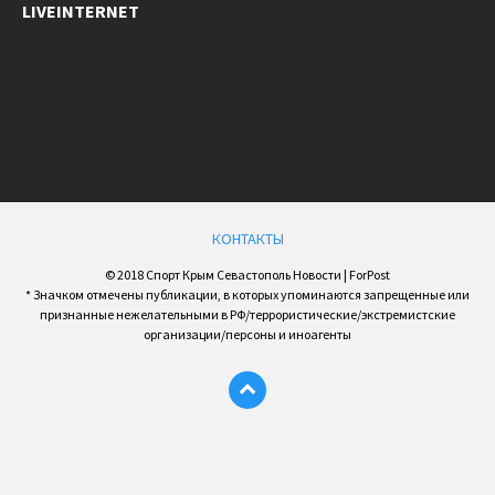
LIVEINTERNET
КОНТАКТЫ
© 2018 Спорт Крым Севастополь Новости | ForPost
* Значком отмечены публикации, в которых упоминаются запрещенные или
признанные нежелательными в РФ/террористические/экстремистские
организации/персоны и иноагенты