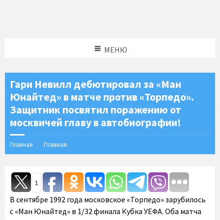
МЕНЮ
Гари Невилл дебютировал за «Ман
Юнайтед» в матче против «Торпедо».
Защитник посвятил поражению от
москвичей главу в автобиографии!
Главная
Главная
1
В сентябре 1992 года московское «Торпедо» зарубилось
с «Ман Юнайтед» в 1/32 финала Кубка УЕФА. Оба матча