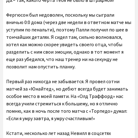
Да.– Так, какого черта тебя не было в штрафной!
Фергюсон был недоволен, поскольку мы сыграли
вничью 0:0 дома (через две недели в ответном матче мы
уступим по пенальти), поэтому Палли получил по шее в
тончайших деталях. Я сидел там, сильно волновался,
хотел как можно скорее увидеть своего отца, чтобы
разделить с ним свои эмоции, однако в тот момент я
еще раз убедился, что наш тренер ни на секунду не
позволит нам опустить планку.
Первый раз никогда не забывается. Я провел сотни
матчей за «Юнайтед», но дебют всегда будет занимать
особое место в моей памяти. На «Олд Траффорд» нас
всегда учили стремиться к большему, но я отлично
помню, как в ночь после того матча с «Торпедо» думал:
«Если я умру завтра, я умру счастливым!»
Кстати, несколько лет назад Невилл в соцсетях