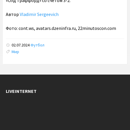
«Олд Траффорд» со счетом 3-2.
Автор
Vladimir Sergeevich
Фото
: cont.ws, avatars.dzeninfra.ru, 22minutoscon.com
02.07.2024
Футбол
Tags:
Мир
LIVEINTERNET