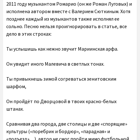
2011 году музыкантом Ромарио (он же Роман Луговых) и
исполнена автором вместе с Валерием Сюткиным. Хотя
позднее каждый из музыкантов также исполнял ее
сольно. Песню нельзя проигнорировать в статье, все
дело в этих строках:
Ты услышишь как нежно звучит Мариинская арфа.
Он увидит иного Малевича в светлых тонах.
Ты привыкнешь зимой согреваться зенитовским
шарфом,
Он пройдёт по Дворцовой в твоих красно-белых
штанах.
Сравнивая два города, две столицы и две «спорящие»
культуры («поребрик и бордюр», «парадная» и
«подъезд»…), автор не смог пройти мимо футбольной