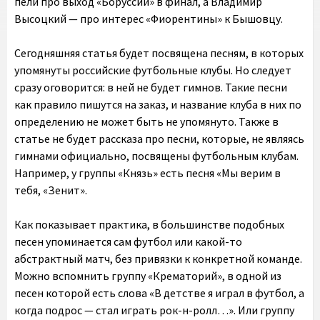
пели про выход «Боруссии» в финал, а Владимир
Высоцкий — про интерес «Фиорентины» к Бышовцу.
Сегодняшняя статья будет посвящена песням, в которых
упомянуты российские футбольные клубы.
Но следует
сразу оговорится: в ней не будет гимнов.
Такие песни
как правило пишутся на заказ, и название клуба в них по
определению не может быть не упомянуто.
Также в
статье не будет рассказа про песни, которые, не являясь
гимнами официально, посвящены футбольным клубам.
Например, у группы «Князь» есть песня «Мы верим в
тебя, «Зенит».
Как показывает практика, в большинстве подобных
песен упоминается сам футбол или какой-то
абстрактный матч, без привязки к конкретной команде.
Можно вспомнить группу «Крематорий», в одной из
песен которой есть слова «В детстве я играл в футбол, а
когда подрос — стал играть рок-н-ролл…». Или группу