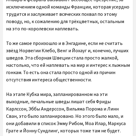
исключением одной команды Франции, которая усердно
трудится и заслуживает всяческих похвал по этому
поводу, но, к сожалению для трёхцветных, остальным
на это по-королевски наплевать.
То же самое произошло и в Энгадине, если не считать
звёзд Норвегии Клебо, Венг и Йохауг и, конечно, лучших
шведов. Эта сборная Швеции стала просто жалкой,
настолько, что ей наплевать на мир и интерес к лыжным
гонкам. То есть она стала просто одной из причин
отсутствия интереса общественности.
На этапе Кубка мира, запланированном на эти
выходные, печальные шведы лишат себя Фриды
Карлссон, Эббы Андерссон, Вильяма Порома и Линн
Сван, это было запланировано. Но этого было мало, и
они добавили в список Эмму Рибом, Моа Илар, Маркуса
Грате и Йонну Сундлинг, которых тоже там не будет.