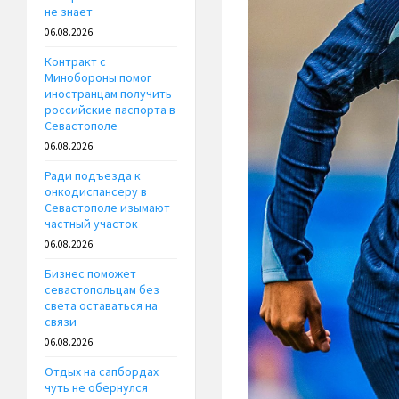
не знает
06.08.2026
Контракт с
Минобороны помог
иностранцам получить
российские паспорта в
Севастополе
06.08.2026
Ради подъезда к
онкодиспансеру в
Севастополе изымают
частный участок
06.08.2026
Бизнес поможет
севастопольцам без
света оставаться на
связи
06.08.2026
Отдых на сапбордах
чуть не обернулся