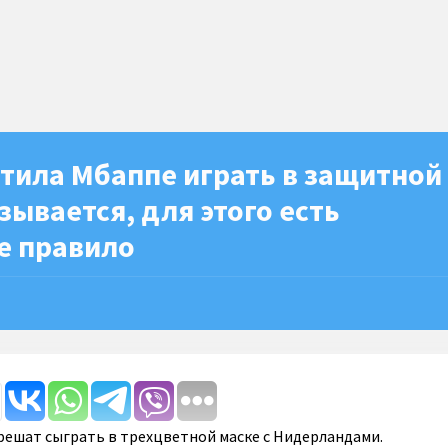
тила Мбаппе играть в защитной
зывается, для этого есть
е правило
решат сыграть в трехцветной маске с Нидерландами.