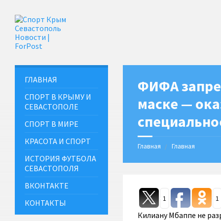
ГЛАВНАЯ
ФИФА запре
СПОРТ В КРЫМУ И
маске — ока
СЕВАСТОПОЛЕ
специально
СПОРТ В МИРЕ
КРАСОТА И СПОРТ
Главная
Главная
ИСТОРИЯ ФУТБОЛА
СЕВАСТОПОЛЯ
ВКОНТАКТЕ
1
1
КОНТАКТЫ
Килиану Мбаппе не раз