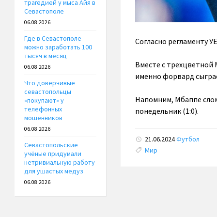
трагедией у мыса Айя в
Севастополе
06.08.2026
Где в Севастополе
Согласно регламенту УЕ
можно заработать 100
тысяч в месяц
Вместе с трехцветной М
06.08.2026
именно форвард сыграе
Что доверчивые
севастопольцы
Напомним, Мбаппе слом
«покупают» у
телефонных
понедельник (1:0).
мошенников
06.08.2026
21.06.2024
Футбол
Севастопольские
Tags:
Мир
учёные придумали
нетривиальную работу
для ушастых медуз
06.08.2026