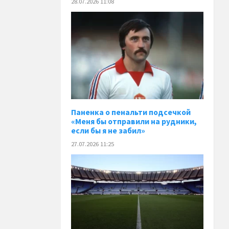
28.07.2026 11:08
Паненка o пенальти подсечкой
«Меня бы отправили на рудники,
если бы я не забил»
27.07.2026 11:25