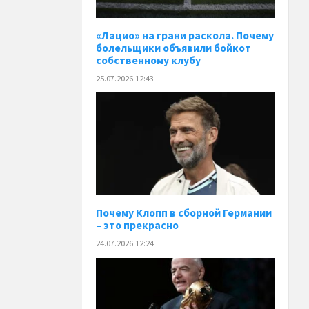
«Лацио» на грани раскола. Почему
болельщики объявили бойкот
собственному клубу
25.07.2026 12:43
Почему Клопп в сборной Германии
– это прекрасно
24.07.2026 12:24