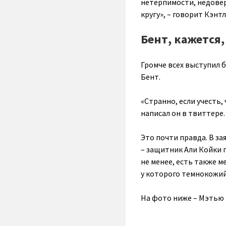
нетерпимости, недовер
кругу», – говорит Кэнтл
Бент, кажется,
Громче всех выступил 
Бент.
«Странно, если учесть
написал он в твиттере.
Это почти правда. В з
– защитник Али Койки п
не менее, есть также м
у которого темнокожий
На фото ниже – Мэтью 