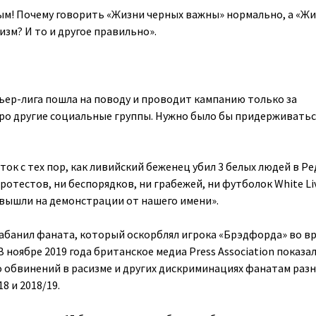
м! Почему говорить «Жизни черных важны» нормально, а «Ж
изм? И то и другое правильно».
ьер-лига пошла на поводу и проводит кампанию только за
ро другие социальные группы. Нужно было бы придерживатьс
ок с тех пор, как ливийский беженец убил 3 белых людей в Ре
протестов, ни беспорядков, ни грабежей, ни футболок White Li
 вышли на демонстрации от нашего имени».
 забанил фаната, который оскорблял игрока «Брэдфорда» во в
 ноябре 2019 года британское медиа Press Association показа
о обвинений в расизме и других дискриминациях фанатам раз
8 и 2018/19.