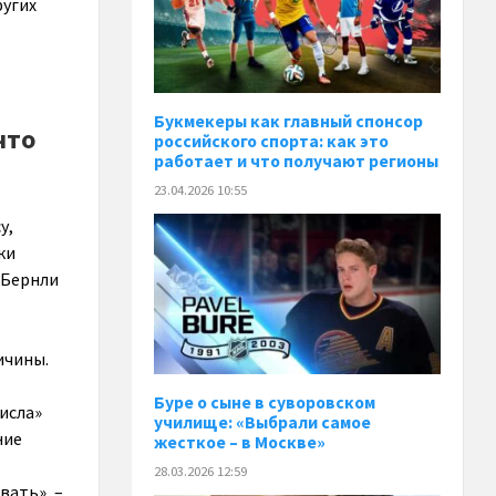
ругих
Букмекеры как главный спонсор
что
российского спорта: как это
работает и что получают регионы
23.04.2026 10:55
у,
ки
 Бернли
ичины.
Буре о сыне в суворовском
исла»
училище: «Выбрали самое
ние
жесткое – в Москве»
28.03.2026 12:59
вать», –