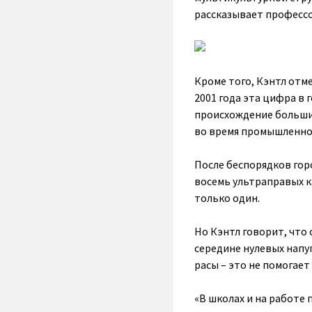
рассказывает профессо
Кроме того, Кэнтл отм
2001 года эта цифра в 
происхождение больши
во время промышленной
После беспорядков гор
восемь ультраправых ка
только один.
Но Кэнтл говорит, что 
середине нулевых напуг
расы – это не помогае
«В школах и на работе 