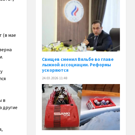
 (в мае
зерна
и.
Свищев сменил Вяльбе во главе
лыжной ассоциации. Реформы
ускоряются
ду
лся
24.03.2026 11:48
ы в
а другие
в,