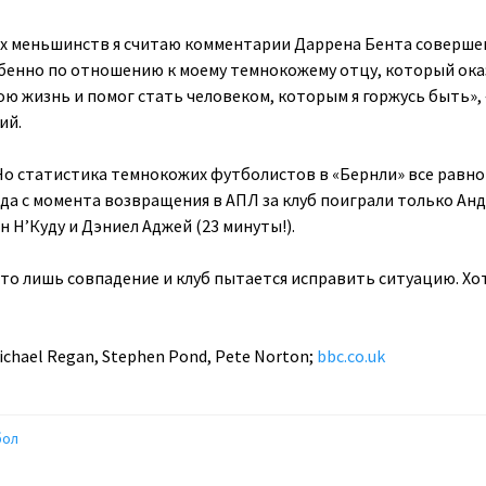
ых меньшинств я считаю комментарии Даррена Бента соверше
бенно по отношению к моему темнокожему отцу, который ока
ою жизнь и помог стать человеком, которым я горжусь быть»,
ий.
 Но статистика темнокожих футболистов в «Бернли» все равно
ода с момента возвращения в АПЛ за клуб поиграли только Анд
 Н’Куду и Дэниел Аджей (23 минуты!).
это лишь совпадение и клуб пытается исправить ситуацию. Хо
ichael Regan, Stephen Pond, Pete Norton;
bbc.co.uk
бол