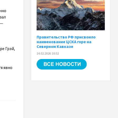
нно
зал
 —
Правительство РФ присвоило
наименование ЦСКА горе на
Северном Кавказе
ре Грэй,
14.02.2026 10:52
тя явно