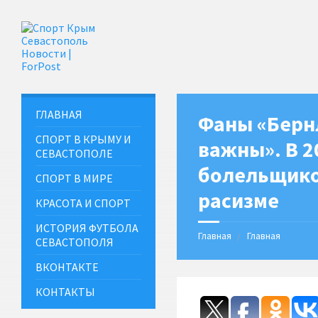
ГЛАВНАЯ
Фаны «Берн
СПОРТ В КРЫМУ И
важны». В 2
СЕВАСТОПОЛЕ
болельщико
СПОРТ В МИРЕ
расизме
КРАСОТА И СПОРТ
ИСТОРИЯ ФУТБОЛА
Главная
Главная
СЕВАСТОПОЛЯ
ВКОНТАКТЕ
КОНТАКТЫ