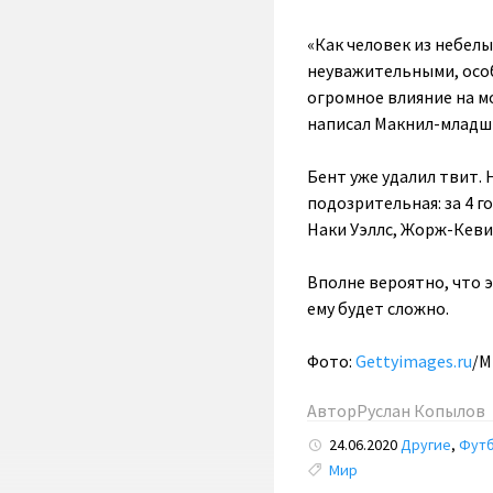
«Как человек из небел
неуважительными, осо
огромное влияние на м
написал Макнил-младш
Бент уже удалил твит.
подозрительная: за 4 г
Наки Уэллс, Жорж-Кевин
Вполне вероятно, что 
ему будет сложно.
Фото:
Gettyimages.ru
/M
Автор
Руслан Копылов
24.06.2020
Другие
,
Фут
Tags:
Мир