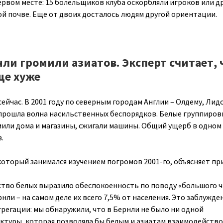
ервом месте: 15 болельщиков клуба оскорбляли игроков или д
й почве. Еще от двоих досталось людям другой ориентации.
нли громили азиатов. Эксперт считает, 
ще хуже
ейчас. В 2001 году по северным городам Англии – Олдему, Лидс
прошла волна насильственных беспорядков. Белые группиров
мили дома и магазины, сжигали машины. Общий ущерб в одном
.
который занимался изучением погромов 2001-го, объясняет пр
тво белых выразило обеспокоенность по поводу «большого ч
нли – на самом деле их всего 7,5% от населения. Это заблужде
грегации: мы обнаружили, что в Бернли не было ни одной
ктуры, которая позволяла бы белым и азиатам взаимодейство