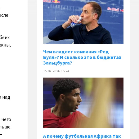
в
осле
обеих
ажны,
Чем владеет компания «Ред
Булл»? И сколько это в бюджетах
Зальцбурга?
15.07.2026 15:24
о над
 чего
льше.
–
А почему футбольная Африка так