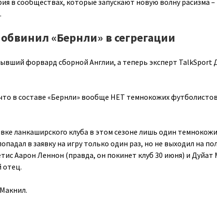
ия в сообществах, которые запускают новую волну расизма – 
.
 обвинил «Бернли» в сегрегации
бывший форвард сборной Англии, а теперь эксперт TalkSport
, что в составе «Бернли» вообще НЕТ темнокожих футболистов
аявке ланкаширского клуба в этом сезоне лишь один темнокож
опадал в заявку на игру только один раз, но не выходил на пол
етис Аарон Леннон (правда, он покинет клуб 30 июня) и Дуйат
 отец.
Макнил.