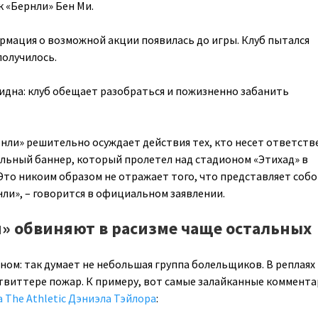
 «Бернли» Бен Ми.
ормация о возможной акции появилась до игры. Клуб пытался
получилось.
идна: клуб обещает разобраться и пожизненно забанить
нли» решительно осуждает действия тех, кто несет ответст
ельный баннер, который пролетел над стадионом «Этихад» в
Это никоим образом не отражает того, что представляет соб
ли», – говорится в официальном заявлении.
» обвиняют в расизме чаще остальных
ном: так думает не небольшая группа болельщиков. В реплаях 
 твиттере пожар. К примеру, вот самые залайканные коммент
 The Athletic Дэниэла Тэйлора
: