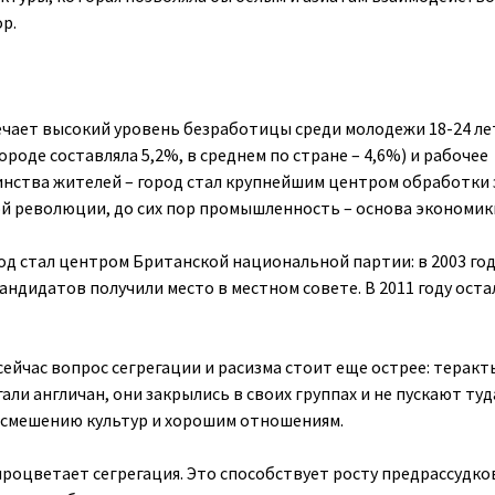
р.
ечает высокий уровень безработицы среди молодежи 18-24 лет
городе составляла 5,2%, в среднем по стране – 4,6%) и рабочее
нства жителей – город стал крупнейшим центром обработки 
 революции, до сих пор промышленность – основа экономик
од стал центром Британской национальной партии: в 2003 го
ндидатов получили место в местном совете. В 2011 году оста
сейчас вопрос сегрегации и расизма стоит еще острее: теракт
али англичан, они закрылись в своих группах и не пускают туд
т смешению культур и хорошим отношениям.
процветает сегрегация. Это способствует росту предрассудко