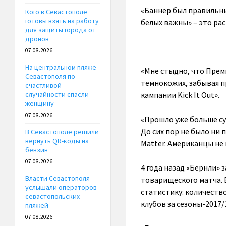
«Баннер был правильны
Кого в Севастополе
готовы взять на работу
белых важны» – это рас
для защиты города от
дронов
07.08.2026
На центральном пляже
«Мне стыдно, что Прем
Севастополя по
темнокожих, забывая п
счастливой
кампании Kick It Out».
случайности спасли
женщину
07.08.2026
«Прошло уже больше сут
До сих пор не было ни 
В Севастополе решили
вернуть QR-коды на
Matter. Американцы не
бензин
07.08.2026
4 года назад «Бернли»
Власти Севастополя
товарищеского матча. В
услышали операторов
статистику: количеств
севастопольских
клубов за сезоны-2017/1
пляжей
07.08.2026