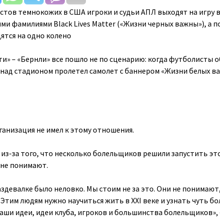
стов темнокожих в США игроки и судьи АПЛ выходят на игру 
и фамилиями Black Lives Matter («Жизни черных важны»), а п
ятся на одно колено
ти» – «Бернли» все пошло не по сценарию: когда футболисты 
, над стадионом пролетел самолет с баннером «Жизни белых в
рганизация не имел к этому отношения.
 из-за того, что несколько болельщиков решили запустить эт
 не понимают.
девалке было неловко. Мы стоим не за это. Они не понимают,
Этим людям нужно научиться жить в XXI веке и узнать чуть бо
аши идеи, идеи клуба, игроков и большинства болельщиков», 