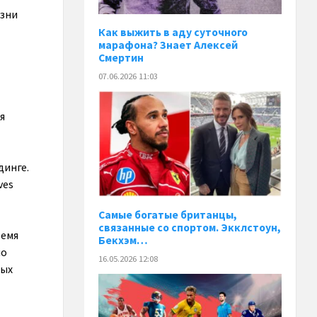
изни
Как выжить в аду суточного
марафона? Знает Алексей
Смертин
07.06.2026 11:03
я
динге.
ves
Самые богатые британцы,
связанные со спортом. Экклстоун,
ремя
Бекхэм…
ло
16.05.2026 12:08
ных