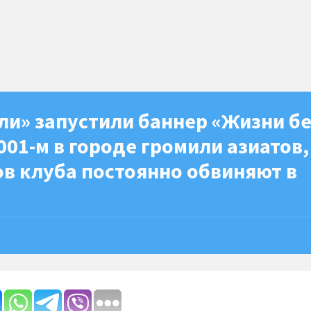
ли» запустили баннер «Жизни б
001-м в городе громили азиатов,
в клуба постоянно обвиняют в