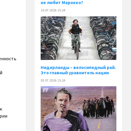
не любит Марокко?
10.07.2026 15:24
венность
Нидерланды – велосипедный рай.
ой
Это главный уравнитель нации
03.07.2026 15:24
к
арии