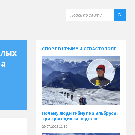
СПОРТ В КРЫМУ И СЕВАСТОПОЛЕ
елых
 а
Почему люди гибнут на Эльбрусе:
три трагедии за неделю
29.07.2026 11:10