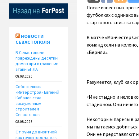
После известных проте
футболках с одинаковым
стартового свистка сад
НОВОСТИ
В матче «Манчестер Си
СЕВАСТОПОЛЯ
команд сели на колено
«Бернли».
В Севастополе
повреждены десятки
домов при отражении
атаки БПЛА
08.08.2026
Разумеется, клуб как о
Собственник
«ИнтерСтроя» Евгений
«Мне стыдно и неловко
Кабанов стал
заслуженным
стадионом. Они ничего
строителем
Севастополя
Некоторым парням в раз
08.08.2026
мы пытаемся добиться. 
От руин до визитной
Они не представляют н
карточки города: как