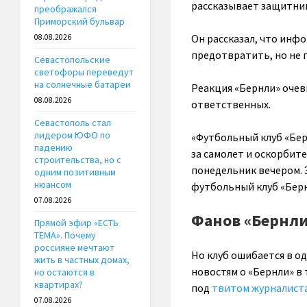
рассказывает защитник
преображался
Приморский бульвар
Он рассказал, что инф
08.08.2026
предотвратить, но не 
Севастопольские
светофоры переведут
на солнечные батареи
Реакция «Бернли» очев
08.08.2026
ответственных.
Севастополь стал
лидером ЮФО по
«Футбольный клуб «Бер
падению
за самолет и оскорбит
строительства, но с
понедельник вечером. 
одним позитивным
нюансом
футбольный клуб «Берн
07.08.2026
Фанов «Бернли
Прямой эфир «ЕСТЬ
ТЕМА». Почему
россияне мечтают
Но клуб ошибается в од
жить в частных домах,
новостям о «Бернли» в
но остаются в
квартирах?
под
твитом журналиста
07.08.2026