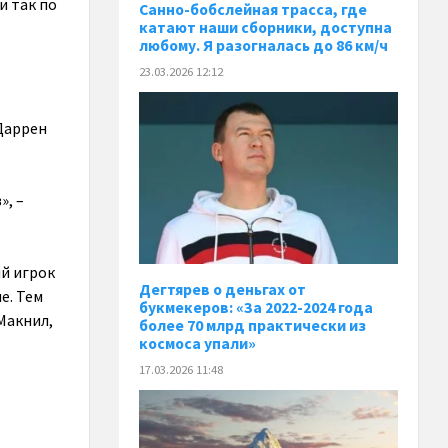
и так по
Санно-бобслейная трасса, где
катают наши сборники, доступна
любому. Я разогналась до 86 км/ч
23.03.2026 12:12
 Даррен
», –
ий игрок
Дегтярев о деньгах от
е. Тем
букмекеров: «За 2022-2024 года
 Макнил,
более 70 млрд практически из
космоса упали»
17.03.2026 11:48