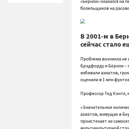
«Бернли» оказался на п
болельщиков на расово
В 2001-м в Бер
сейчас стало е
Проблема возникла не с
Брэдфорду и Бернли – 
избивали азиатов, гро
оценили в 1 млн фунтов
Профессор Тед Кэнтл, 
«Значительное количес
азиатов, живущих в Бер
проистекает из самосе
мультикультурной стру