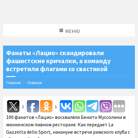
МЕНЮ
Фанаты «Лацио» скандировали
фашистские кричалки, а команду
встретили флагами со свастикой
Главная
Главная
1
1
100 фанатов «Лацио» восхваляли Бенито Муссолини в
мюнхенском пивном ресторане. Как передает La
Gazzetta dello Sport, накануне встречи римского клуба с