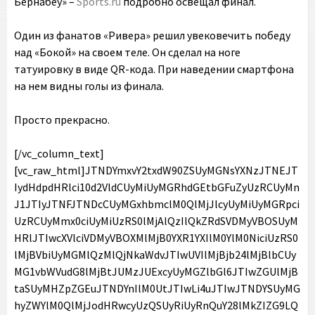
Бернабеу» –
Sports.ru
подробно освещал финал.
Один из фанатов «Ривера» решил увековечить победу
над «Бокой» на своем теле. Он сделал на ноге
татуировку в виде QR-кода. При наведении смартфона
на нем видны голы из финала.
Просто прекрасно.
[/vc_column_text]
[vc_raw_html]JTNDYmxvY2txdW90ZSUyMGNsYXNzJTNEJT
IydHdpdHRlci10d2VldCUyMiUyMGRhdGEtbGFuZyUzRCUyMn
J1JTIyJTNFJTNDcCUyMGxhbmclM0QlMjJlcyUyMiUyMGRpci
UzRCUyMmx0ciUyMiUzRS0lMjAlQzIlQkZRdSVDMyVBOSUyM
HRlJTIwcXVlciVDMyVBOXMlMjB0YXR1YXIlM0YlM0NiciUzRS0
lMjBVbiUyMGMlQzMlQjNkaWdvJTIwUVIlMjBjb24lMjBlbCUy
MG1vbWVudG8lMjBtJUMzJUExcyUyMGZlbGl6JTIwZGUlMjB
taSUyMHZpZGEuJTNDYnIlM0UtJTIwLi4uJTIwJTNDYSUyMG
hyZWYlM0QlMjJodHRwcyUzQSUyRiUyRnQuY28lMkZIZG9LQ