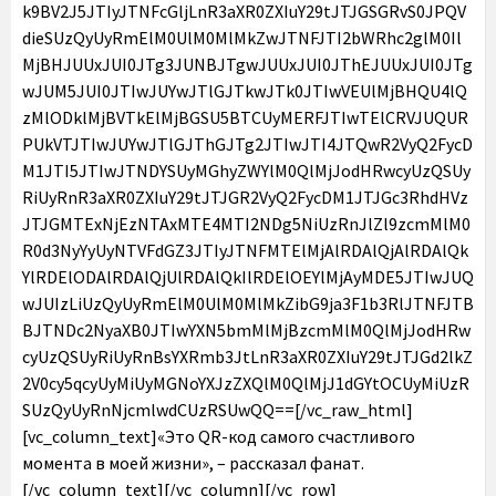
k9BV2J5JTIyJTNFcGljLnR3aXR0ZXIuY29tJTJGSGRvS0JPQV
dieSUzQyUyRmElM0UlM0MlMkZwJTNFJTI2bWRhc2glM0Il
MjBHJUUxJUI0JTg3JUNBJTgwJUUxJUI0JThEJUUxJUI0JTg
wJUM5JUI0JTIwJUYwJTlGJTkwJTk0JTIwVEUlMjBHQU4lQ
zMlODklMjBVTkElMjBGSU5BTCUyMERFJTIwTElCRVJUQUR
PUkVTJTIwJUYwJTlGJThGJTg2JTIwJTI4JTQwR2VyQ2FycD
M1JTI5JTIwJTNDYSUyMGhyZWYlM0QlMjJodHRwcyUzQSUy
RiUyRnR3aXR0ZXIuY29tJTJGR2VyQ2FycDM1JTJGc3RhdHVz
JTJGMTExNjEzNTAxMTE4MTI2NDg5NiUzRnJlZl9zcmMlM0
R0d3NyYyUyNTVFdGZ3JTIyJTNFMTElMjAlRDAlQjAlRDAlQk
YlRDElODAlRDAlQjUlRDAlQkIlRDElOEYlMjAyMDE5JTIwJUQ
wJUIzLiUzQyUyRmElM0UlM0MlMkZibG9ja3F1b3RlJTNFJTB
BJTNDc2NyaXB0JTIwYXN5bmMlMjBzcmMlM0QlMjJodHRw
cyUzQSUyRiUyRnBsYXRmb3JtLnR3aXR0ZXIuY29tJTJGd2lkZ
2V0cy5qcyUyMiUyMGNoYXJzZXQlM0QlMjJ1dGYtOCUyMiUzR
SUzQyUyRnNjcmlwdCUzRSUwQQ==[/vc_raw_html]
[vc_column_text]«Это QR-код самого счастливого
момента в моей жизни», – рассказал фанат.
[/vc_column_text][/vc_column][/vc_row]