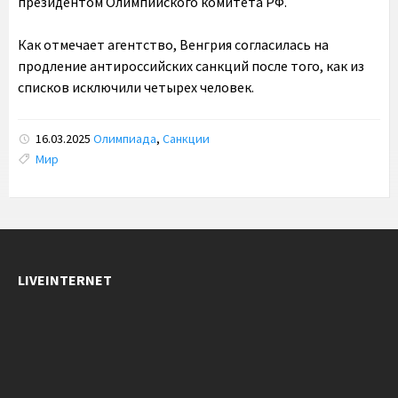
президентом Олимпийского комитета РФ.
Как отмечает агентство, Венгрия согласилась на
продление антироссийских санкций после того, как из
списков исключили четырех человек.
16.03.2025
Олимпиада
,
Санкции
Tags:
Мир
LIVEINTERNET