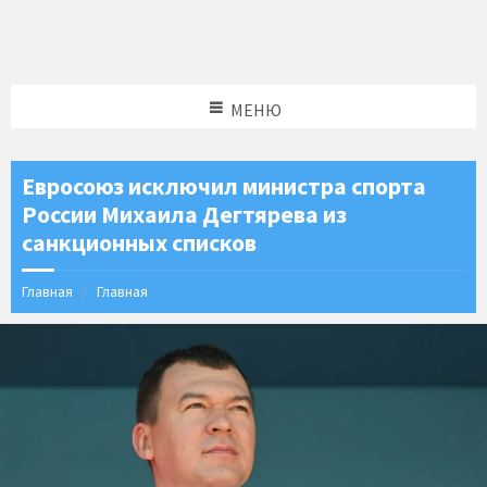
МЕНЮ
Евросоюз исключил министра спорта
России Михаила Дегтярева из
санкционных списков
Главная
Главная