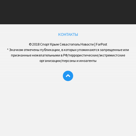
КОНТАКТЫ
© 2018 Спорт Крым Севастополь Новости | ForPost
* Значком отмечены публикации, в которых упоминаются запрещенные или
признанные нежелательными в РФ/террористические/экстремистские
организации/персоны и иноагенты