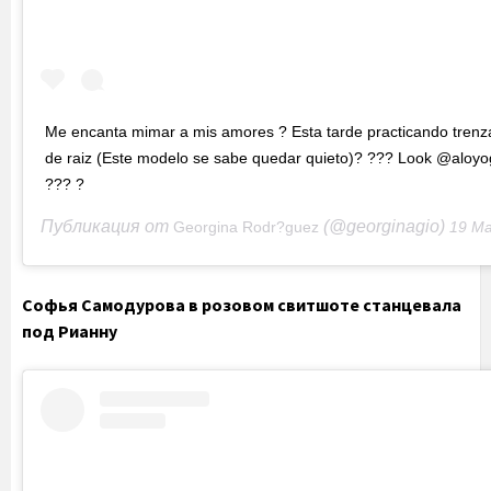
Me encanta mimar a mis amores ? Esta tarde practicando trenz
de raiz (Este modelo se sabe quedar quieto)? ??? Look @aloy
??? ?
Публикация от
(@georginagio)
Georgina Rodr?guez
19 Май 2020 в 8:
Софья Самодурова в розовом свитшоте станцевала
под Рианну