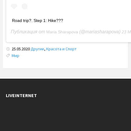
Road trip?. Step 1: Hike???
Публикация от
(@mariasharapova)
Maria Sharapova
23 Май 2020 в 
25.05.2020
Другие
,
Красота и Спорт
Tags:
Мир
LIVEINTERNET