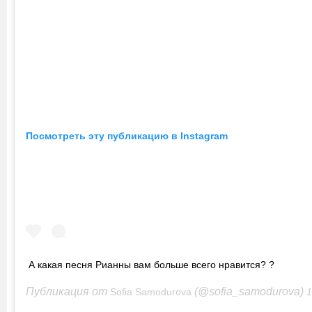
Посмотреть эту публикацию в Instagram
А какая песня Рианны вам больше всего нравится? ?
Публикация от
(@sofia_samodurova)
Sofia Samodurova
19 Май 2