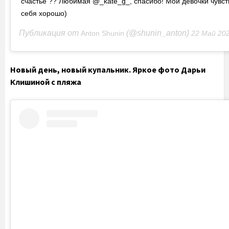
счастье ?? Любимая @_kate_g_, спасибо! Мои девочки чувст
себя хорошо)
Публикация от
(@shunin_anton)
Anton Shunin
22 Май 2020 в 12:06
Новый день, новый купальник. Яркое фото Дарьи
Клишиной с пляжа