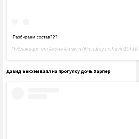
Разбираем состав???
Публикация от
(@andrey.arshavin10)
Andrey Arshavin
19 Май 2020 
Дэвид Бекхэм взял на прогулку дочь Харпер