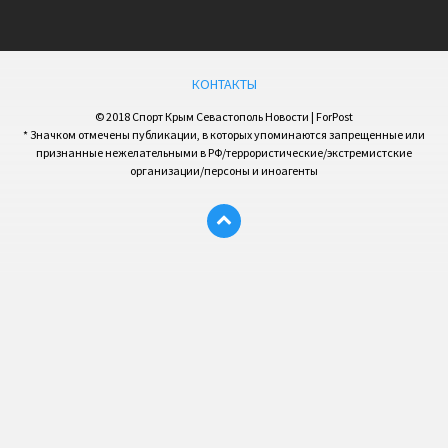
КОНТАКТЫ
© 2018 Спорт Крым Севастополь Новости | ForPost
* Значком отмечены публикации, в которых упоминаются запрещенные или
признанные нежелательными в РФ/террористические/экстремистские
организации/персоны и иноагенты