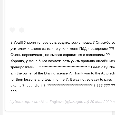
? Ура!!! У меня теперь есть водительские права ? Спасибо в
учителям и школе за то, что учили меня ПДД и вождению ??!
Очень нервничала , но смогла справиться с волнением ??
Хорошо, у меня была возможность учить правила онлайн ме
тренировками… ? *********************************** ? Great day! No
am the owner of the Driving license ?. Thank you to the Auto sc
for their lessons and teaching me ?. It was not so easy to pass
exams ?, but I did it ?. *********************************** ? ??? ??? ?
???
Публикация от
(@azagitova)
Alina Zagitova
20 Май 2020 в 6:32 