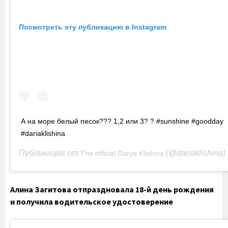
Посмотреть эту публикацию в Instagram
А на море белый песок??? 1,2 или 3? ? #sunshine #goodday
#dariaklishina
Публикация от
(@dariaklishina)
The official Darya Klishina
2
Алина Загитова отпраздновала 18-й день рождения
и получила водительское удостоверение