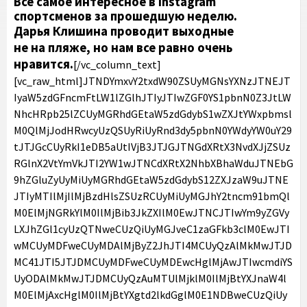
Все самое интересное в Instagram
спортсменов за прошедшую неделю.
Дарья Клишина проводит выходные
не на пляже, но нам все равно очень
нравится.
[/vc_column_text][vc_raw_html]JTNDYmxvY2txdW90ZSUyMGNsYXNzJTNEJTIyaW5zdGFncmFtLW1lZGlhJTIyJTIwZGF0YS1pbnN0Z3JtLWNhcHRpb25lZCUyMGRhdGEtaW5zdGdybS1wZXJtYWxpbmslM0QlMjJodHRwcyUzQSUyRiUyRnd3dy5pbnN0YWdyYW0uY29tJTJGcCUyRkI1eDB5aUtIVjB3JTJGJTNGdXRtX3NvdXJjZSUzRGlnX2VtYmVkJTI2YW1wJTNCdXRtX2NhbXBhaWduJTNEbG9hZGluZyUyMiUyMGRhdGEtaW5zdGdybS12ZXJzaW9uJTNEJTIyMTIlMjIlMjBzdHlsZSUzRCUyMiUyMGJhY2tncm91bmQlM0ElMjNGRkYlM0IlMjBib3JkZXIlM0EwJTNCJTIwYm9yZGVyLXJhZGl1cyUzQTNweCUzQiUyMGJveC1zaGFkb3clM0EwJTIwMCUyMDFweCUyMDAlMjByZ2JhJTI4MCUyQzAlMkMwJTJDMC41JTI5JTJDMCUyMDFweCUyMDEwcHglMjAwJTIwcmdiYSUyODAlMkMwJTJDMCUyQzAuMTUlMjklM0IlMjBtYXJnaW4lM0ElMjAxcHglM0IlMjBtYXgtd2lkdGglM0E1NDBweCUzQiUyMG1pbi13aWR0aCUzQTMyNnB4JTNCJTIwcGFkZGluZyUzQTAlM0IlMjB3aWR0aCUzQTk5LjM3NSUyNSUzQiUyMHdpZHRoJTNBLXdlYmtpdC1jYWxjJTI4MTAwJTI1JTIwLSUyMDJweCUyOSUzQiUyMHdpZHRoJTNBY2FsYyUyODEwMCUyNSUyMC0lMjAycHglMjklM0IlMjIlM0UlM0NkaXYlMjBzdHlsZSUzRCUyMnBhZGRpbmclM0ExNnB4JTNCJTIyJTNFJTIwJTNDYSUyMGhyZWYlM0QlMjJodHRwcyUzQSUyRiUyRnd3dy5pbnN0YWdyYW0uY29tJTJGcCUyRkI1eDB5aUtIVjB3JTJGJTNGdXRtX3NvdXJjZSUzRGlnX2VtYmVkJTI2YW1wJTNCdXRtX2NhbXBhaWduJTNEbG9hZGluZyUyMiUyMHN0eWxlJTNEJTIyJTIwYmFja2dyb3VuZCUzQSUyM0ZGRkZGRiUzQiUyMGxpbmUtaGVpZ2h0JTNBMCUzQiUyMHBhZGRpbmclM0EwJTIwMCUzQiUyMHRleHQtYWxpZ24lM0FjZW50ZXIlM0IlMjB0ZXh0LWRlY29yYXRpb24lM0Fub25lJTNCJTIwd2lkdGglM0ExMDAlMjUlM0IlMjIlMjB0YXJnZXQlM0QlMjJfYmxhbmslMjIlM0UlMjAlM0NkaXYlMjBzdHlsZSUzRCUyMiUyMGRpc3BsYXklM0ElMjBmbGV4JTNCJTIwZmxleC1kaXJlY3Rpb24lM0ElMjByb3clM0IlMjBhbGlnbi1pdGVtcyUzQSUyMGNlbnRlciUzQiUyMiUzRSUyMCUzQ2RpdiUyMHN0eWxlJTNEJTIyYmFja2dyb3VuZC1jb2xvciUzQSUyMCUyM0Y0RjRGNCUzQiUyMGJvcmRlci1yYWRpdXMlM0ElMjA1MCUyNSUzQiUyMGZsZXgtZ3JvdyUzQSUyMDAlM0IlMjBoZWlnaHQlM0ElMjA0MHB4JTNCJTIwbWFyZ2luLXJpZ2h0JTNBJTIwMTRweCUzQiUyMHdpZHRoJTNBJTIwNDBweCUzQiUyMiUzRSUzQyUyRmRpdiUzRSUyMCUzQ2RpdiUyMHN0eWxlJTNEJTIyZGlzcGxheSUzQSUyMGZsZXglM0IlMjBmbGV4LWRpcmVjdGlvbiUzQSUyMGNvbHVtbiUzQiUyMGZsZXgtZ3JvdyUzQSUyMDElM0IlMjBqdXN0aWZ5LWNvbnRlbnQlM0ElMjBjZW50ZXIlM0IlMjIlM0UlMjAlM0NkaXYlMjBzdHlsZSUzRCUyMiUyMGJhY2tncm91bmQtY29sb3IlM0ElMjAlMjNGNEY0RjQlM0IlMjBib3JkZXItcmFkaXVzJTNBJTIwNHB4JTNCJTIwZmxleC1ncm93JTNBJTIwMCUzQiUyMGhlaWdodCUzQSUyMDE0cHglM0IlMjBtYXJnaW4tYm90dG9tJTNBJTIwNnB4JTNCJTIwd2lkdGglM0ElMjAxMDBweCUzQiUyMiUzRSUzQyUyRmRpdiUzRSUyMCUzQ2RpdiUyMHN0eWxlJTNEJTIyJTIwYmFja2dyb3VuZC1jb2xvciUzQSUyMCUyM0Y0RjRGNCUzQiUyMGJvcmRlci1yYWRpdXMlM0ElMjA0cHglM0IlMjBmbGV4LWdyb3clM0ElMjAwJTNCJTIwaGVpZ2h0JTNBJTIwMTRweCUzQiUyMHdpZHRoJTNBJTIwNjBweCUzQiUyMiUzRSUzQyUyRmRpdiUzRSUzQyUyRmRpdiUzRSUzQyUyRmRpdiUzRSUzQ2RpdiUyMHN0eWxlJTNEJTIycGFkZGluZyUzQSUyMDE5JTI1JTIwMCUzQiUyMiUzRSUzQyUyRmRpdiUzRSUyMCUzQ2RpdiUyMHN0eWxlJTNEJTIyZGlzcGxheSUzQWJsb2NrJTNCJTIwaGVpZ2h0JTNBNTBweCUzQiUyMG1hcmdpbiUzQTAlMjBhdXRvJTIwMTJweCUzQiUyMHdpZHRoJTNBNTBweCUzQiUyMiUzRSUzQ3N2ZyUyMHdpZHRoJTNEJTIyNTBweCUyMiUyMGhlaWdodCUzRCUyMjUwcHglMjIlMjB2aWV3Qm94JTNEJTIyMCUyMDAlMjA2MCUyMDYwJTIyJTIwdmVyc2lvbiUzRCUyMjEuMSUyMiUyMHhtbG5zJTNEJTIyaHR0cHMlM0ElMkYlMkZ3d3cudzMub3JnJTJGMjAwMCUyRnN2ZyUyMiUyMHhtbG5zJTNBeGxpbmslM0QlMjJodHRwcyUzQSUyRiUyRnd3dy53My5vcmclMkYxOTk5JTJGeGxpbmslMjIlM0UlM0NnJTIwc3Ryb2tlJTNEJTIybm9uZSUyMiUyMHN0cm9rZS13aWR0aCUzRCUyMjElMjIlMjBmaWxsJTNEJTIybm9uZSUyMiUyMGZpbGwtcnVsZSUzRCUyMmV2ZW5vZGQlMjIlM0UlM0NnJTIwdHJhbnNmb3JtJTNEJTIydHJhbnNsYXRlJTI4LTUxMS4wMDAwMDAlMkMlMjAtMjAuMDAwMDAwJTI5JTIyJTIwZmlsbCUzRCUyMiUyMzAwMDAwMCUyMiUzRSUzQ2clM0UlM0NwYXRoJTIwZCUzRCUyMk01NTYuODY5JTJDMzAuNDElMjBDNTU0LjgxNCUyQzMwLjQxJTIwNTUzLjE0OCUyQzMyLjA3NiUyMDU1My4xNDglMkMzNC4xMzElMjBDNTUzLjE0OCUyQzM2LjE4NiUyMDU1NC44MTQlMkMzNy44NTIlMjA1NTYuODY5JTJDMzcuODUyJTIwQzU1OC45MjQlMkMzNy44NTIlMjA1NjAuNTklMkMzNi4xODYlMjA1NjAuNTklMkMzNC4xMzElMjBDNTYwLjU5JTJDMzIuMDc2JTIwNTU4LjkyNCUyQzMwLjQxJTIwNTU2Ljg2OSUyQzMwLjQxJTIwTTU0MSUyQzYwLjY1NyUyMEM1MzUuMTE0JTJDNjAuNjU3JTIwNTMwLjM0MiUyQzU1Ljg4NyUyMDUzMC4zNDIlMkM1MCUyMEM1MzAuMzQyJTJDNDQuMTE0JTIwNTM1LjExNCUyQzM5LjM0MiUyMDU0MSUyQzM5LjM0MiUyMEM1NDYuODg3JTJDMzkuMzQyJTIwNTUxLjY1OCUyQzQ0LjExNCUyMDU1MS42NTglMkM1MCUyMEM1NTEuNjU4JTJDNTUuODg3JTIwNTQ2Ljg4NyUyQzYwLjY1NyUyMDU0MSUyQzYwLjY1NyUyME01NDElMkMzMy44ODYlMjBDNTMyLjElMkMzMy44ODYlMjA1MjQuODg2JTJDNDEuMSUyMDUyNC44ODYlMkM1MCUyMEM1MjQuODg2JTJDNTguODk5JTIwNTMyLjElMkM2Ni4xMTMlMjA1NDElMkM2Ni4xMTMlMjBDNTQ5LjklMkM2Ni4xMTMlMjA1NTcuMTE1JTJDNTguODk5JTIwNTU3LjExNSUyQzUwJTIwQzU1Ny4xMTUlMkM0MS4xJTIwNTQ5LjklMkMzMy44ODYlMjA1NDElMkMzMy44ODYlMjBNNTY1LjM3OCUyQzYyLjEwMSUyMEM1NjUuMjQ0JTJDNjUuMDIyJTIwNTY0Ljc1NiUyQzY2LjYwNiUyMDU2NC4zNDYlMkM2Ny42NjMlMjBDNTYzLjgwMyUyQzY5LjA2JTIwNTYzLjE1NCUyQzcwLjA1NyUyMDU2Mi4xMDYlMkM3MS4xMDYlMjBDNTYxLjA1OCUyQzcyLjE1NSUyMDU2MC4wNiUyQzcyLjgwMyUyMDU1OC42NjIlMkM3My4zNDclMjBDNTU3LjYwNyUyQzczLjc1NyUyMDU1Ni4wMjElMkM3NC4yNDQlMjA1NTMuMTAyJTJDNzQuMzc4JTIwQzU0OS45NDQlMkM3NC41MjElMjA1NDguOTk3JTJDNzQuNTUyJTIwNTQxJTJDNzQuNTUyJTIwQzUzMy4wMDMlMkM3NC41NTIlMjA1MzIuMDU2JTJDNzQuNTIxJTIwNTI4Ljg5OCUyQzc0LjM3OCUyMEM1MjUuOTc5JTJDNzQuMjQ0JTIwNTI0LjM5MyUyQzczLjc1NyUyMDUyMy4zMzglMkM3My4zNDclMjBDNTIxLjk0JTJDNzIuODAzJTIwNTIwLjk0MiUyQzcyLjE1NSUyMDUxOS44OTQlMkM3MS4xMDYlMjBDNTE4Ljg0NiUyQzcwLjA1NyUyMDUxOC4xOTclMkM2OS4wNiUyMDUxNy42NTQlMkM2Ny42NjMlMjBDNTE3LjI0NCUyQzY2LjYwNiUyMDUxNi43NTUlMkM2NS4wMjIlMjA1MTYuNjIzJTJDNjIuMTAxJTIwQzUxNi40NzklMkM1OC45NDMlMjA1MTYuNDQ4JTJDNTcuOTk2JTIwNTE2LjQ0OCUyQzUwJTIwQzUxNi40NDglMkM0Mi4wMDMlMjA1MTYuNDc5JTJDNDEuMDU2JTIwNTE2LjYyMyUyQzM3Ljg5OSUyMEM1MTYuNzU1JTJDMzQuOTc4JTIwNTE3LjI0NCUyQzMzLjM5MSUyMDUxNy42NTQlMkMzMi4zMzglMjBDNTE4LjE5NyUyQzMwLjkzOCUyMDUxOC44NDYlMkMyOS45NDIlMjA1MTkuODk0JTJDMjguODk0JTIwQzUyMC45NDIlMkMyNy44NDYlMjA1MjEuOTQlMkMyNy4xOTYlMjA1MjMuMzM4JTJDMjYuNjU0JTIwQzUyNC4zOTMlMkMyNi4yNDQlMjA1MjUuOTc5JTJDMjUuNzU2JTIwNTI4Ljg5OCUyQzI1LjYyMyUyMEM1MzIuMDU3JTJDMjUuNDc5JTIwNTMzLjAwNCUyQzI1LjQ0OCUyMDU0MSUyQzI1LjQ0OCUyMEM1NDguOTk3JTJDMjUuNDQ4JTIwNTQ5Ljk0MyUyQzI1LjQ3OSUyMDU1My4xMDIlMkMyNS42MjMlMjBDNTU2LjAyMSUyQzI1Ljc1NiUyMDU1Ny42MDclMkMyNi4yNDQlMjA1NTguNjYyJTJDMjYuNjU0JTIwQzU2MC4wNiUyQzI3LjE5NiUyMDU2MS4wNTglMkMyNy44NDYlMjA1NjIuMTA2JTJDMjguODk0JTIwQzU2My4xNTQlMkMyOS45NDIlMjA1NjMuODAzJTJDMzAuOTM4JTIwNTY0LjM0NiUyQzMyLjMzOCUyMEM1NjQuNzU2JTJDMzMuMzkxJTIwNTY1LjI0NCUyQzM0Ljk3OCUyMDU2NS4zNzglMkMzNy44OTklMjBDNTY1LjUyMiUyQzQxLjA1NiUyMDU2NS41NTIlMkM0Mi4wMDMlMjA1NjUuNTUyJTJDNTAlMjBDNTY1LjU1MiUyQzU3Ljk5NiUyMDU2NS41MjIlMkM1OC45NDMlMjA1NjUuMzc4JTJDNjIuMTAxJTIwTTU3MC44MiUyQzM3LjYzMSUyMEM1NzAuNjc0JTJDMzQuNDM4JTIwNTcwLjE2NyUyQzMyLjI1OCUyMDU2OS40MjUlMkMzMC4zNDklMjBDNTY4LjY1OSUyQzI4LjM3NyUyMDU2Ny42MzMlMkMyNi43MDIlMjA1NjUuOTY1JTJDMjUuMDM1JTIwQzU2NC4yOTclMkMyMy4zNjglMjA1NjIuNjIzJTJDMjIuMzQyJTIwNTYwLjY1MiUyQzIxLjU3NSUyMEM1NTguNzQzJTJDMjAuODM0JTIwNTU2LjU2MiUyQzIwLjMyNiUyMDU1My4zNjklMkMyMC4xOCUyMEM1NTAuMTY5JTJDMjAuMDMzJTIwNTQ5LjE0OCUyQzIwJTIwNTQxJTJDMjAlMjBDNTMyLjg1MyUyQzIwJTIwNTMxLjgzMSUyQzIwLjAzMyUyMDUyOC42MzElMkMyMC4xOCUyMEM1MjUuNDM4JTJDMjAuMzI2JTIwNTIzLjI1NyUyQzIwLjgzNCUyMDUyMS4zNDklMkMyMS41NzUlMjBDNTE5LjM3NiUyQzIyLjM0MiUyMDUxNy43MDMlMkMyMy4zNjglMjA1MTYuMDM1JTJDMjUuMDM1JTIwQzUxNC4zNjglMkMyNi43MDIlMjA1MTMuMzQyJTJDMjguMzc3JTIwNTEyLjU3NCUyQzMwLjM0OSUyMEM1MTEuODM0JTJDMzIuMjU4JTIwNTExLjMyNiUyQzM0LjQzOCUyMDUxMS4xODElMkMzNy42MzElMjBDNTExLjAzNSUyQzQwLjgzMSUyMDUxMSUyQzQxLjg1MSUyMDUxMSUyQzUwJTIwQzUxMSUyQzU4LjE0NyUyMDUxMS4wMzUlMkM1OS4xNyUyMDUxMS4xODElMkM2Mi4zNjklMjBDNTExLjMyNiUyQzY1LjU2MiUyMDUxMS44MzQlMkM2Ny43NDMlMjA1MTIuNTc0JTJDNjkuNjUxJTIwQzUxMy4zNDIlMkM3MS42MjUlMjA1MTQuMzY4JTJDNzMuMjk2JTIwNTE2LjAzNSUyQzc0Ljk2NSUyMEM1MTcuNzAzJTJDNzYuNjM0JTIwNTE5LjM3NiUyQzc3LjY1OCUyMDUyMS4zNDklMkM3OC40MjUlMjBDNTIzLjI1NyUyQzc5LjE2NyUyMDUyNS40MzglMkM3OS42NzMlMjA1MjguNjMxJTJDNzkuODIlMjBDNTMxLjgzMSUyQzc5Ljk2NSUyMDUzMi44NTMlMkM4MC4wMDElMjA1NDElMkM4MC4wMDElMjBDNTQ5LjE0OCUyQzgwLjAwMSUyMDU1MC4xNjklMkM3OS45NjUlMjA1NTMuMzY5JTJDNzkuODIlMjBDNTU2LjU2MiUyQzc5LjY3MyUyMDU1OC43NDMlMkM3OS4xNjclMjA1NjAuNjUyJTJDNzguNDI1JTIwQzU2Mi42MjMlMkM3Ny42NTglMjA1NjQuMjk3JTJDNzYuNjM0JTIwNTY1Ljk2NSUyQzc0Ljk2NSUyMEM1NjcuNjMzJTJDNzMuMjk2JTIwNTY4LjY1OSUyQzcxLjYyNSUyMDU2OS40MjUlMkM2OS42NTElMjBDNTcwLjE2NyUyQzY3Ljc0MyUyMDU3MC42NzQlMkM2NS41NjIlMjA1NzAuODIlMkM2Mi4zNjklMjBDNTcwLjk2NiUyQzU5LjE3JTIwNTcxJTJDNTguMTQ3JTIwNTcxJTJDNTAlMjBDNTcxJTJDNDEuODUxJTIwNTcwLjk2NiUyQzQwLjgzMSUyMDU3MC44MiUyQzM3LjYzMSUyMiUzRSUzQyUyRnBhdGglM0UlM0MlMkZnJTNFJTNDJTJGZyUzRSUzQyUyRmclM0UlM0MlMkZzdmclM0UlM0MlMkZkaXYlM0UlM0NkaXYlMjBzdHlsZSUzRCUyMnBhZGRpbmctdG9wJTNBJTIwOHB4JTNCJTIyJTNFJTIwJTNDZGl2JTIwc3R5bGUlM0QlMjIlMjBjb2xvciUzQSUyMzM4OTdmMCUzQiUyMGZvbnQtZmFtaWx5JTNBQXJpYWwlMkNzYW5zLXNlcmlmJTNCJTIwZm9udC1zaXplJTNBMTRweCUzQiUyMGZvbnQtc3R5bGUlM0Fub3JtYWwlM0IlMjBmb250LXdlaWdodCUzQTU1MCUzQiUyMGxpbmUtaGVpZ2h0JTNBMThweCUzQiUyMiUzRSUyMCVEMCU5RiVEMCVCRSVEMSU4MSVEMCVCQyVEMCVCRSVEMSU4MiVEMSU4MCVEMCVCNSVEMSU4MiVEMSU4QyUyMCVEMSU4RCVEMSU4MiVEMSU4MyUyMCVEMCVCRiVEMSU4MyVEMCVCMSVEMCVCQiVEMCVCOCVEMCVCQSVEMCVCMCVEMSU4NiVEMCVCOCVEMSU4RSUyMCVEMCVCMiUyMEluc3RhZ3JhbSUzQyUyRmRpdiUzRSUzQyUyRmRpdiUzRSUzQ2RpdiUyMHN0eWxlJTNEJTIycGFkZGluZyUzQSUyMDEyLjUlMjUlMjAwJTNCJTIyJTNFJTNDJTJGZGl2JTNFJTIwJTNDZGl2JTIwc3R5bGUlM0QlMjJkaXNwbGF5JTNBJTIwZmxleCUzQiUyMGZsZXgtZGlyZWN0aW9uJTNBJTIwcm93JTNCJTIwbWFyZ2luLWJvdHRvbSUzQSUyMDE0cHglM0IlMjBhbGlnbi1pdGVtcyUzQSUyMGNlbnRlciUzQiUyMiUzRSUzQ2RpdiUzRSUyMCUzQ2RpdiUyMHN0eWxlJTNEJTIyYmFja2dyb3VuZC1jb2xvciUzQSUyMCUyM0Y0RjRGNCUzQiUyMGJvcmRlci1yYWRpdXMlM0ElMjA1MCUyNSUzQiUyMGhlaWdodCUzQSUyMDEyLjVweCUzQiUyMHdpZHRoJTNBJTIwMTIuNXB4JTNCJTIwdHJhbnNmb3JtJTNBJTIwdHJhbnNsYXRlWCUyODBweCUyOSUyMHRyYW5zbGF0ZVklMjg3cHglMjklM0IlMjIlM0UlM0MlMkZkaXYlM0UlMjAlM0NkaXYlMjBzdHlsZSUzRCUyMmJhY2tncm91bmQtY29sb3IlM0ElMjAlMjNGNEY0RjQlM0IlMjBoZWlnaHQlM0ElMjAxMi41cHglM0IlMjB0cmFuc2Zvcm0lM0ElMjByb3RhdGUlMjgtNDVkZWclMjklMjB0cmFuc2xhdGVYJTI4M3B4JTI5JTIwdHJhbnNsYXRlWSUyODFweCUyOSUzQiUyMHdpZHRoJTNBJTIwMTIuNXB4JTNCJTIwZmxleC1ncm93JTNBJTIwMCUzQiUyMG1hcmdpbi1yaWdodCUzQSUyMDE0cHglM0IlMjBtYXJnaW4tbGVmdCUzQSUyMDJweCUzQiUyMiUzRSUzQyUyRmRpdiUzRSUyMCUzQ2RpdiUyMHN0eWxlJTNEJTIyYmFja2dyb3VuZC1jb2xvciUzQSUyMCUyM0Y0RjRGNCUzQiUyMGJvcmRlci1yYWRpdXMlM0ElMjA1MCUyNSUzQiUyMGhlaWdodCUzQSUyMDEyLjVweCUzQiUyMHdpZHRoJTNBJTIwMTIuNXB4JTNCJTIwdHJhbnNmb3JtJTNBJTIwdHJhbnNsYXRlWCUyODlweCUyOSUyMHRyYW5zbGF0ZVklMjgtMThweCUyOSUzQiUyMiUzRSUzQyUyRmRpdiUzRSUzQyUyRmRpdiUzRSUzQ2RpdiUyMHN0eWxlJTNEJTIybWFyZ2luLWxlZnQlM0ElMjA4cHglM0IlMjIlM0UlMjAlM0NkaXYlMjBzdHlsZSUzRCUyMiUyMGJhY2tncm91bmQtY29sb3IlM0ElMjAlMjNGNEY0RjQlM0IlMjBib3JkZXItcmFkaXVzJTNBJTIwNTAlMjUlM0IlMjBmbGV4LWdyb3