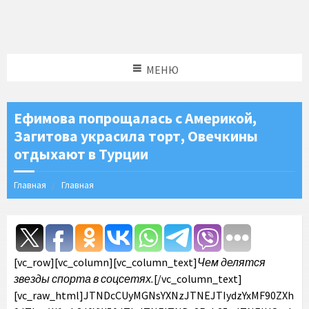
МЕНЮ
Ефимова попрощалась с Америкой,
Загитова украсила торт, Овечкины
отдыхают в Турции
Главная
Главная
[vc_row][vc_column][vc_column_text]
Чем делятся
звезды спорта в соцсетях.
[/vc_column_text][vc_raw_html]JTNDcCUyMGNsYXNzJTNEJTIydzYxMF90ZXh0JTIwaW1wb3J0YW50JTIyJTNFJTNDc3Ryb25nJTNFJUQwJTk2JUQwJUIwJUQxJTgwJUQwJUJBJUQwJUJFJUQwJUI1JTIwJUQxJTg0JUQwJUJFJUQxJTgyJUQwJUJFJTIwJTNDYSUyMGhyZWYlM0QlMjJodHRwJTNBJTJGJTJGd3d3LnNwb3J0LWV4cHJlc3MucnUlMkZ0YWdzLWFubmEtc2lkb3JvdmEtNjM1NSUyRiUyMiUyMHRhcmdldCUzRCUyMl9ibGFuayUyMiUzRSUzQ3N0cm9uZyUzRSVEMCU5MCVEMCVCRCVEMCVCRCVEMSU4QiUyMCVEMCVBMSVEMCVCOCVEMCVCNCVEMCVCRSVEMSU4MCVEMCVCRSVEMCVCMiVEMCVCRSVEMCVCOSUzQyUyRnN0cm9uZyUzRSUzQyUyRmElM0UlMjAlRDAlQkQlRDAlQjAlMjAlRDAlQkUlRDElODIlRDAlQjQlRDElOEIlRDElODUlRDAlQjUlM0MlMkZzdHJvbmclM0UlM0MlMkZwJTNFJTBBJTNDZGl2JTIwY2xhc3MlM0QlMjJtYXRlcmlhbF92aWRlbyUyMiUzRSUwQSUzQ2RpdiUyMGNsYXNzJTNEJTIybWF0ZXJpYWxfdmlkZW9ub3clMjIlM0UlMEElM0NibG9ja3F1b3RlJTIwY2xhc3MlM0QlMjJpbnN0YWdyYW0tbWVkaWElMjIlMjBkYXRhLWluc3Rncm0tY2FwdGlvbmVkJTNEJTIyJTIyJTIwZGF0YS1pbnN0Z3JtLXBlcm1hbGluayUzRCUyMmh0dHBzJTNBJTJGJTJGd3d3Lmluc3RhZ3JhbS5jb20lMkZwJTJGQnlkR1BQMmk3NHMlMkYlMjIlMjBkYXRhLWluc3Rncm0tdmVyc2lvbiUzRCUyMjEyJTIyJTIwc3R5bGUlM0QlMjJiYWNrZ3JvdW5kJTNBJTIzRkZGJTNCJTIwYm9yZGVyJTNBMCUzQiUyMGJvcmRlci1yYWRpdXMlM0EzcHglM0IlMjBib3gtc2hhZG93JTNBMCUyMDAlMjAxcHglMjAwJTIwcmdiYSUyODAlMkMwJTJDMCUyQzAuNSUyOSUyQzAlMjAxcHglMjAxMHB4JTIwMCUyMHJnYmElMjgwJTJDMCUyQzAlMkMwLjE1JTI5JTNCJTIwbWFyZ2luJTNBJTIwMXB4JTNCJTIwbWF4LXdpZHRoJTNBNTQwcHglM0IlMjBtaW4td2lkdGglM0EzMjZweCUzQiUyMHBhZGRpbmclM0EwJTNCJTIwd2lkdGglM0E5OS4zNzUlMjUlM0IlMjB3aWR0aCUzQS13ZWJraXQtY2FsYyUyODEwMCUyNSUyMC0lMjAycHglMjklM0IlMjB3aWR0aCUzQWNhbGMlMjgxMDAlMjUlMjAtJTIwMnB4JTI5JTNCJTIyJTNFJTBBJTNDZGl2JTIwc3R5bGUlM0QlMjJwYWRkaW5nJTNBMTZweCUzQiUyMiUzRSUwQSUzQ2RpdiUyMHN0eWxlJTNEJTIyZGlzcGxheSUzQSUyMGZsZXglM0IlMjBmbGV4LWRpcmVjdGlvbiUzQSUyMHJvdyUzQiUyMGFsaWduLWl0ZW1zJTNBJTIwY2VudGVyJTNCJTIyJTNFJTBBJTNDZGl2JTIwc3R5bGUlM0QlMjJiYWNrZ3JvdW5kLWNvbG9yJTNBJTIwJTIzRjRGNEY0JTNCJTIwYm9yZGVyLXJhZGl1cyUzQSUyMDUwJTI1JTNCJTIwZmxleC1ncm93JTNBJTIwMCUzQiUyMGhlaWdodCUzQSUyMDQwcHglM0IlMjBtYXJnaW4tcmlnaHQlM0ElMjAxNHB4JTNCJTIwd2lkdGglM0ElMjA0MHB4JTNCJTIyJTNFJTI2bmJzcCUzQiUzQyUyRmRpdiUzRSUwQSUzQ2RpdiUyMHN0eWxlJTNEJTIyZGlzcGxheSUzQSUyMGZsZXglM0IlMjBmbGV4LWRpcmVjdGlvbiUzQSUyMGNvbHVtbiUzQiUyMGZsZXgtZ3JvdyUzQSUyMDElM0IlMjBqdXN0aWZ5LWNvbnRlbnQlM0ElMjBjZW50ZXIlM0IlMjIlM0UlMEElM0NkaXYlMjBzdHlsZSUzRCUyMmJhY2tncm91bmQtY29sb3IlM0ElMjAlMjNGNEY0RjQlM0IlMjBib3JkZXItcmFkaXVzJTNBJTIwNHB4JTNCJTIwZmxleC1ncm93JTNBJTIwMCUzQiUyMGhlaWdodCUzQSUyMDE0cHglM0IlMjBtYXJnaW4tYm90dG9tJTNBJTIwNnB4JTNCJTIwd2lkdGglM0ElMjAxMDBweCUzQiUyMiUzRSUyNm5ic3AlM0IlM0MlMkZkaXYlM0UlMEElM0NkaXYlMjBzdHlsZSUzRCUyMmJhY2tncm91bmQtY29sb3IlM0ElMjAlMjNGNEY0RjQlM0IlMjBib3JkZXItcmFkaXVzJTNBJTIwNHB4JTNCJTIwZmxleC1ncm93JTNBJTIwMCUzQiUyMGhlaWdodCUzQSUyMDE0cHglM0IlMjB3aWR0aCUzQSUyMDYwcHglM0IlMjIlM0UlMjZuYnNwJTNCJTNDJTJGZGl2JTNFJTBBJTNDJTJGZGl2JTNFJTBBJTNDJTJGZGl2JTNFJTBBJTNDZGl2JTIwc3R5bGUlM0QlMjJwYWRkaW5nJTNBJTIwMTklMjUlMjAwJTNCJTIyJTNFJTI2bmJzcCUzQiUzQyUyRmRpdiUzRSUwQSUzQ2RpdiUyMHN0eWxlJTNEJTIyZGlzcGxheSUzQWJsb2NrJTNCJTIwaGVpZ2h0JTNBNTBweCUzQiUyMG1hcmdpbiUzQTAlMjBhdXRvJTIwMTJweCUzQiUyMHdpZHRoJTNBNTBweCUzQiUyMiUzRSUzQ2ElMjBocmVmJTNEJTIyaHR0cHMlM0ElMkYlMkZ3d3cuaW5zdGFncmFtLmNvbSUyRnAlMkZCeWRHUFAyaTc0cyUyRiUyMiUyMHN0eWxlJTNEJTIyYmFja2dyb3VuZCUzQSUyM0ZGRkZGRiUzQiUyMGxpbmUtaGVpZ2h0JTNBMCUzQiUyMHBhZGRpbmclM0EwJTIwMCUzQiUyMHRleHQtYWxpZ24lM0FjZW50ZXIlM0IlMjB0ZXh0LWRlY29yYXRpb24lM0Fub25lJTNCJTIwd2lkdGglM0ExMDAlMjUlM0IlMjIlMjB0YXJnZXQlM0QlMjJfYmxhbmslMjIlM0UlM0NzdmclMjBoZWlnaHQlM0QlMjI1MHB4JTIyJTIwdmVyc2lvbiUzRCUyMjEuMSUyMiUyMHZpZXdib3glM0QlMjIwJTIwMCUyMDYwJTIwNjAlMjIlMjB3aWR0aCUzRCUyMjUwcHglMjIlMjB4bWxucyUzRCUyMmh0dHBzJTNBJTJGJTJGd3d3LnczLm9yZyUyRjIwMDAlMkZzdmclMjIlM0UlMEElM0NnJTIwZmlsbCUzRCUyMm5vbmUlMjIlMjBmaWxsLXJ1bGUlM0QlMjJldmVub2RkJTIyJTIwc3Ryb2tlJTNEJTIybm9uZSUyMiUyMHN0cm9rZS13aWR0aCUzRCUyMjElMjIlM0UlMEElM0NnJTIwZmlsbCUzRCUyMiUyMzAwMDAwMCUyMiUyMHRyYW5zZm9ybSUzRCUyMnRyYW5zbGF0ZSUyOC01MTEuMDAwMDAwJTJDJTIwLTIwLjAwMDAwMCUyOSUyMiUzRSUwQSUzQ2clM0UlMEElM0NwYXRoJTIwZCUzRCUyMk01NTYuODY5JTJDMzAuNDElMjBDNTU0LjgxNCUyQzMwLjQxJTIwNTUzLjE0OCUyQzMyLjA3NiUyMDU1My4xNDglMkMzNC4xMzElMjBDNTUzLjE0OCUyQzM2LjE4NiUyMDU1NC44MTQlMkMzNy44NTIlMjA1NTYuODY5JTJDMzcuODUyJTIwQzU1OC45MjQlMkMzNy44NTIlMjA1NjAuNTklMkMzNi4xODYlMjA1NjAuNTklMkMzNC4xMzElMjBDNTYwLjU5JTJDMzIuMDc2JTIwNTU4LjkyNCUyQzMwLjQxJTIwNTU2Ljg2OSUyQzMwLjQxJTIwTTU0MSUyQzYwLjY1NyUyMEM1MzUuMTE0JTJDNjAuNjU3JTIwNTMwLjM0MiUyQzU1Ljg4NyUyMDUzMC4zNDIlMkM1MCUyMEM1MzAuMzQyJTJDNDQuMTE0JTIwNTM1LjExNCUyQzM5LjM0MiUyMDU0MSUyQzM5LjM0MiUyMEM1NDYuODg3JTJDMzkuMzQyJTIwNTUxLjY1OCUyQzQ0LjExNCUyMDU1MS42NTglMkM1MCUyMEM1NTEuNjU4JTJDNTUuODg3JTIwNTQ2Ljg4NyUyQzYwLjY1NyUyMDU0MSUyQzYwLjY1NyUyME01NDElMkMzMy44ODYlMjBDNTMyLjElMkMzMy44ODYlMjA1MjQuODg2JTJDNDEuMSUyMDUyNC44ODYlMkM1MCUyMEM1MjQuODg2JTJDNTguODk5JTIwNTMyLjElMkM2Ni4xMTMlMjA1NDElMkM2Ni4xMTMlMjBDNTQ5LjklMkM2Ni4xMTMlMjA1NTcuMTE1JTJDNTguODk5JTIwNTU3LjExNSUyQzUwJTIwQzU1Ny4xMTUlMkM0MS4xJTIwNTQ5LjklMkMzMy44ODYlMjA1NDElMkMzMy44ODYlMjBNNTY1LjM3OCUyQzYyLjEwMSUyMEM1NjUuMjQ0JTJDNjUuMDIyJTIwNTY0Ljc1NiUyQzY2LjYwNiUyMDU2NC4zNDYlMkM2Ny42NjMlMjBDNTYzLjgwMyUyQzY5LjA2JTIwNTYzLjE1NCUyQzcwLjA1NyUyMDU2Mi4xMDYlMkM3MS4xMDYlMjBDNTYxLjA1OCUyQzcyLjE1NSUyMDU2MC4wNiUyQzcyLjgwMyUyMDU1OC42NjIlMkM3My4zNDclMjBDNTU3LjYwNyUyQzczLjc1NyUyMDU1Ni4wMjElMkM3NC4yNDQlMjA1NTMuMTAyJTJDNzQuMzc4JTIwQzU0OS45NDQlMkM3NC41MjElMjA1NDguOTk3JTJDNzQuNTUyJTIwNTQxJTJDNzQuNTUyJTIwQzUzMy4wMDMlMkM3NC41NTIlMjA1MzIuMDU2JTJDNzQuNTIxJTIwNTI4Ljg5OCUyQzc0LjM3OCUyMEM1MjUuOTc5JTJDNzQuMjQ0JTIwNTI0LjM5MyUyQzczLjc1NyUyMDUyMy4zMzglMkM3My4zNDclMjBDNTIxLjk0JTJDNzIuODAzJTIwNTIwLjk0MiUyQzcyLjE1NSUyMDUxOS44OTQlMkM3MS4xMDYlMjBDNTE4Ljg0NiUyQzcwLjA1NyUyMDUxOC4xOTclMkM2OS4wNiUyMDUxNy42NTQlMkM2Ny42NjMlMjBDNTE3LjI0NCUyQzY2LjYwNiUyMDUxNi43NTUlMkM2NS4wMjIlMjA1MTYuNjIzJTJDNjIuMTAxJTIwQzUxNi40NzklMkM1OC45NDMlMjA1MTYuNDQ4JTJDNTcuOTk2JTIwNTE2LjQ0OCUyQzUwJTIwQzUxNi40NDglMkM0Mi4wMDMlMjA1MTYuNDc5JTJDNDEuMDU2JTIwNTE2LjYyMyUyQzM3Ljg5OSUyMEM1MTYuNzU1JTJDMzQuOTc4JTIwNTE3LjI0NCUyQzMzLjM5MSUyMDUxNy42NTQlMkMzMi4zMzglMjBDNTE4LjE5NyUyQzMwLjkzOCUyMDUxOC44NDYlMkMyOS45NDIlMjA1MTkuODk0JTJDMjguODk0JTIwQzUyMC45NDIlMkMyNy44NDYlMjA1MjEuOTQlMkMyNy4xOTYlMjA1MjMuMzM4JTJDMjYuNjU0JTIwQzUyNC4zOTMlMkMyNi4yNDQlMjA1MjUuOTc5JTJDMjUuNzU2JTIwNTI4Ljg5OCUyQzI1LjYyMyUyMEM1MzIuMDU3JTJDMjUuNDc5JTIwNTMzLjAwNCUyQzI1LjQ0OCUyMDU0MSUyQzI1LjQ0OCUyMEM1NDguOTk3JTJDMjUuNDQ4JTIwNTQ5Ljk0MyUyQzI1LjQ3OSUyMDU1My4xMDIlMkMyNS42MjMlMjBDNTU2LjAyMSUyQzI1Ljc1NiUyMDU1Ny42MDclMkMyNi4yNDQlMjA1NTguNjYyJTJDMjYuNjU0JTIwQzU2MC4wNiUyQzI3LjE5NiUyMDU2MS4wNTglMkMyNy44NDYlMjA1NjIuMTA2JTJDMjguODk0JTIwQzU2My4xNTQlMkMyOS45NDIlMjA1NjMuODAzJTJDMzAuOTM4JTIwNTY0LjM0NiUyQzMyLjMzOCUyMEM1NjQuNzU2JTJDMzMuMzkxJTIwNTY1LjI0NCUyQzM0Ljk3OCUyMDU2NS4zNzglMkMzNy44OTklMjBDNTY1LjUyMiUyQzQxLjA1NiUyMDU2NS41NTIlMkM0Mi4wMDMlMjA1NjUuNTUyJTJDNTAlMjBDNTY1LjU1MiUyQzU3Ljk5NiUyMDU2NS41MjIlMkM1OC45NDMlMjA1NjUuMzc4JTJDNjIuMTAxJTIwTTU3MC44MiUyQzM3LjYzMSUyMEM1NzAuNjc0JTJDMzQuNDM4JTIwNTcwLjE2NyUyQzMyLjI1OCUyMDU2OS40MjUlMkMzMC4zNDklMjBDNTY4LjY1OSUyQzI4LjM3NyUyMDU2Ny42MzMlMkMyNi43MDIlMjA1NjUuOTY1JTJDMjUuMDM1JTIwQzU2NC4yOTclMkMyMy4zNjglMjA1NjIuNjIzJTJDMjIuMzQyJTIwNTYwLjY1MiUyQzIxLjU3NSUyMEM1NTguNzQzJTJDMjAuODM0JTIwNTU2LjU2MiUyQzIwLjMyNiUyMDU1My4zNjklMkMyMC4xOCUyMEM1NTAuMTY5JTJDMjAuMDMzJTIwNTQ5LjE0OCUyQzIwJTIwNTQxJTJDMjAlMjBDNTMyLjg1MyUyQzIwJTIwNTMxLjgzMSUyQzIwLjAzMyUyMDUyOC42MzElMkMyMC4xOCUyMEM1MjUuNDM4JTJDMjAuMzI2JTIwNTIzLjI1NyUyQzIwLjgzNCUyMDUyMS4zNDklMkMyMS41NzUlMjBDNTE5LjM3NiUyQzIyLjM0MiUyMDUxNy43MDMlMkMyMy4zNjglMjA1MTYuMDM1JTJDMjUuMDM1JTIwQzUxNC4zNjglMkMyNi43MDIlMjA1MTMuMzQyJTJDMjguMzc3JTIwNTEyLjU3NCUyQzMwLjM0OSUyMEM1MTEuODM0JTJDMzIuMjU4JTIwNTExLjMyNiUyQzM0LjQzOCUyMDUxMS4xODElMkMzNy42MzElMjBDNTExLjAzNSUyQzQwLjgzMSUyMDUxMSUyQzQxLjg1MSUyMDUxMSUyQzUwJTIwQzUxMSUyQzU4LjE0NyUyMDUxMS4wMzUlMkM1OS4xNyUyMDUxMS4xODElMkM2Mi4zNjklMjBDNTExLjMyNiUyQzY1LjU2MiUyMDUxMS44MzQlMkM2Ny43NDMlMjA1MTIuNTc0JTJDNjkuNjUxJTIwQzUxMy4zNDIlMkM3MS42MjUlMjA1MTQuMzY4JTJDNzMuMjk2JTIwNTE2LjAzNSUyQzc0Ljk2NSUyMEM1MTcuNzAzJTJDNzYuNjM0JTIwNTE5LjM3NiUyQzc3LjY1OCUyMDUyMS4zNDklMkM3OC40MjUlMjBDNTIzLjI1NyUyQzc5LjE2NyUyMDUyNS40MzglMkM3OS42NzMlMjA1MjguNjMxJTJDNzkuODIlMjBDNTMxLjgzMSUyQzc5Ljk2NSUyMDUzMi44NTMlMkM4MC4wMDElMjA1NDElMkM4MC4wMDElMjBDNTQ5LjE0OCUyQzgwLjAwMSUyMDU1MC4xNjklMkM3OS45NjUlMjA1NTMuMzY5JTJDNzkuODIlMjBDNTU2LjU2MiUyQzc5LjY3MyUyMDU1OC43NDMlMkM3OS4xNjclMjA1NjAuNjUyJTJDNzguNDI1JTIwQzU2Mi42MjMlMkM3Ny42NTglMjA1NjQuMjk3JTJDNzYuNjM0JTIwNTY1Ljk2NSUyQzc0Ljk2NSUyMEM1NjcuNjMzJTJDNzMuMjk2JTIwNTY4LjY1OSUyQzcxLjYyNSUyMDU2OS40MjUlMkM2OS42NTElMjBDNTcwLjE2NyUyQzY3Ljc0MyUyMDU3MC42NzQlMkM2NS41NjIlMjA1NzAuODIlMkM2Mi4zNjklMjBDNTcwLjk2NiUyQzU5LjE3JTIwNTcxJTJDNTguMTQ3JTIwNTcxJTJDNTAlMjBDNTcxJTJDNDEuODUxJTIwNTcwLjk2NiUyQzQwLjgzMSUyMDU3MC44MiUyQzM3LjYzMSUyMiUzRSUzQyUyRnBhdGglM0UlMEElM0MlMkZnJTNFJTBBJTNDJTJGZyUzRSUwQSUzQyUyRmclM0UlMEElM0MlMkZzdmclM0UlM0MlMkZhJTNFJTNDJTJGZGl2JTNFJTBBJTNDZGl2JTIwc3R5bGUlM0QlMjJwYWRkaW5nLXRvcCUzQSUyMDhweCUzQiUyMiUzRSUwQSUzQ2RpdiUyMHN0eWxlJTNEJTIyY29sb3IlM0ElMjMzODk3ZjAlM0IlMjBmb250LWZhbWlseSUzQUFyaWFsJTJDc2Fucy1zZXJpZiUzQiUyMGZvbnQtc2l6ZSUzQTE0cHglM0IlMjBmb250LXN0eWxlJTNBbm9ybWFsJTNCJTIwZm9udC13ZWlnaHQlM0E1NTAlM0IlMjBsaW5lLWhlaWdodCUzQTE4cHglM0IlMjIlM0UlM0NhJTIwaHJlZiUzRCUyMmh0dHBzJTNBJTJGJTJGd3d3Lmluc3RhZ3JhbS5jb20lMkZwJTJGQnlkR1BQMmk3NHMlMkYlMjIlMjBzdHlsZSUzRCUyMmJhY2tncm91bmQlM0ElMjNGRkZGRkYlM0IlMjBsaW5lLWhlaWdodCUzQTAlM0IlMjBwYWRkaW5nJTNBMCUyMDAlM0IlMjB0ZXh0LWFsaWduJTNBY2VudGVyJTNCJTIwdGV4dC1kZWNvcmF0aW9uJTNBbm9uZSUzQiUyMHdpZHRoJTNBMTAwJTI1JTNCJTIyJTIwdGFyZ2V0JTNEJTIyX2JsYW5rJTIyJTNFJUQwJTlGJUQwJUJFJUQxJTgxJUQwJUJDJUQwJUJFJUQxJTgyJUQxJTgwJUQwJUI1JUQxJTgyJUQxJThDJTIwJUQxJThEJUQxJTgyJUQxJTgzJTIwJUQwJUJGJUQxJTgzJUQwJUIxJUQwJUJCJUQwJUI4JUQwJUJBJUQwJUIwJUQxJTg2JUQwJUI4JUQxJThFJTIwJUQwJUIyJTIwSW5zdGFncmFtJTNDJTJGYSUzRSUzQyUyRmRpdiUzRSUwQSUzQyUyRmRpdiUzRSUwQSUzQ2RpdiUyMHN0eWxlJTNEJTIycGFkZGluZyUzQSUyMDEyLjUlMjUlMjAwJTNCJTIyJTNFJTI2bmJzcCUzQiUzQyUyRmRpdiUzRSUwQSUzQ2RpdiUyMHN0eWxlJTNEJTIyZGlzcGxheSUzQSUyMGZsZXglM0IlMjBmbGV4LWRpcmVjdGlvbiUzQSUyMHJvdyUzQiUyMG1hcmdpbi1ib3R0b20lM0ElMjAxNHB4JTNCJTIwYWxpZ24taXRlbXMlM0ElMjBjZW50ZXIlM0IlMjIlM0UlMEElM0NkaXYlM0UlMEElM0NkaXYlMjBzdHlsZSUzRCUyMmJhY2tncm91bmQtY29sb3IlM0ElMjAlMjNGNEY0RjQlM0IlMjBib3JkZXItcmFkaXVzJTNBJTIwNTAlMjUlM0IlMjBoZWlnaHQlM0ElMjAxMi41cHglM0IlMjB3aWR0aCUzQSUyMDEyLjVweCUzQiUyMHRyYW5zZm9ybSUzQSUyMHRyYW5zbGF0ZVglMjgwcH