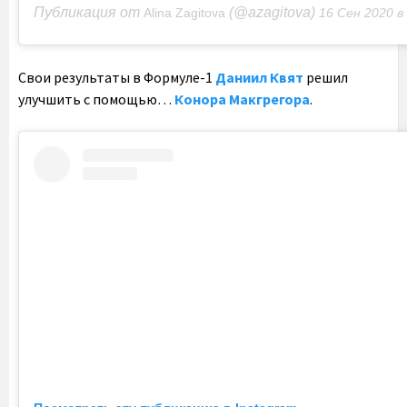
Публикация от
(@azagitova)
Alina Zagitova
16 Сен 2020 в 12:45
Свои результаты в Формуле-1
Даниил Квят
решил
улучшить с помощью…
Конора Макгрегора
.