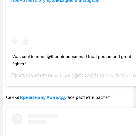
Посмотреть эту публикацию в Instagram
Was cool to meet @thenotoriousmma Great person and great
fighter!
Публикация от
(@danydk1)
Daniil Kvyat
16 Сен 2020 в 1:14 
Семья
Криштиану Роналду
все растет и растет.