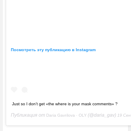
Посмотреть эту публикацию в Instagram
Just so I don’t get «the where is your mask comments» ?
Публикация от
(@daria_gav)
Daria Gavrilova · OLY
19 Сен 2020 в 12