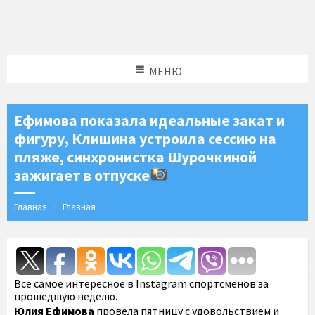
МЕНЮ
Ефимова показала идеальные закат и
фигуру, Клишина устроила сессию на
пляже, синхронистка Шурочкиной
зажигает в отпуске
Главная
Главная
Все самое интересное в Instagram спортсменов за
прошедшую неделю.
Юлия Ефимова
провела пятницу с удовольствием и