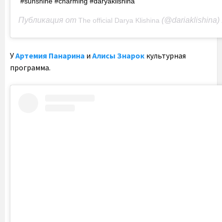
#sunshine #charming #daryaklishina
Публикация от
(@dariaklishina)
The official Darya Klishina
1
У
Артемия Панарина
и
Алисы Знарок
культурная
программа.