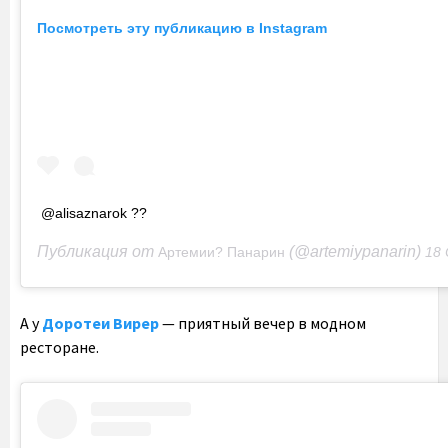
Посмотреть эту публикацию в Instagram
@alisaznarok ??
Публикация от
(@artemiypanarin)
Артемии? Панарин
18 Сен 2020 в
А у
Доротеи Вирер
— приятный вечер в модном
ресторане.