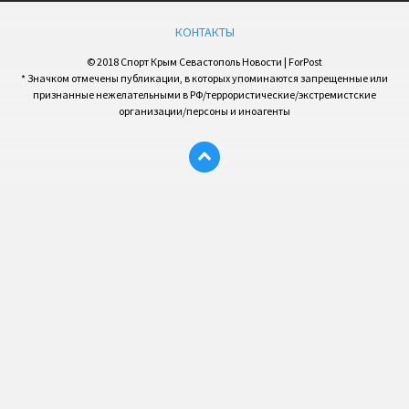
КОНТАКТЫ
© 2018 Спорт Крым Севастополь Новости | ForPost
* Значком отмечены публикации, в которых упоминаются запрещенные или
признанные нежелательными в РФ/террористические/экстремистские
организации/персоны и иноагенты