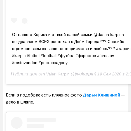
От нашего Хорика и от всей нашей семьи @dasha.karpina
поздравляем ВСЕХ ростовчан с Днём Города??? Спасибо
огромное всем за ваше гостеприимство и любовь??? #карпи
#karpin #futbol #football #футбол #фкростов #fcrostov
#rostovondon #ростовнадону
Публикация от
(@vgkarpin)
Valeri Karpin
19 Сен 2020 в 2:54 
Если в подобрке есть пляжное фото
Дарьи Клишиной
—
дело в шляпе.