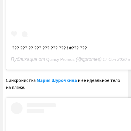
??? ??? ?? ??? ??? ??? ??? ! #??? ???
Публикация от
(@qpromes)
Quincy Promes
17 Сен 2020 в 7:54 
Синхронистка
Мария Шурочкина
и ее идеальное тело
на пляже.