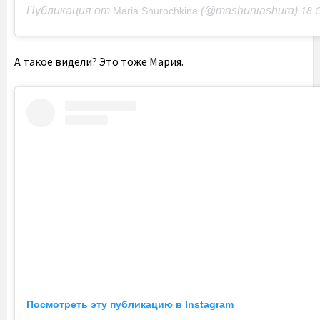
Публикация от
(@mashuniashura)
Maria Shurochkina
18 Сен 2020 
А такое видели? Это тоже Мария.
Посмотреть эту публикацию в Instagram