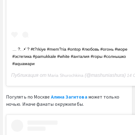
… ?. .•’ ? #t?rkiye #mem?ria #ontop #любовь #огонь #море
#эстетика #pamukkale #white #анталия #горы #солнышко
#aquaмари
Публикация от
(@mashuniashura)
Maria Shurochkina
14 Сен 2020 
Погулять по Москве
Алина Загитова
может только
ночью. Иначе фанаты окружили бы.