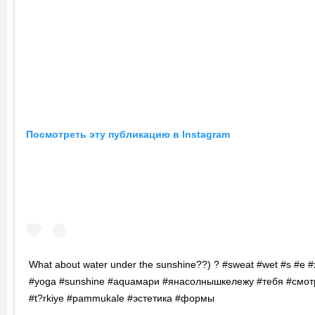
Посмотреть эту публикацию в Instagram
What about water under the sunshine??) ? #sweat #wet #s #e #
#yoga #sunshine #aquaмари #янасолнышкележу #тебя #смо
#t?rkiye #pammukale #эстетика #формы