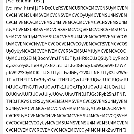
[/vc_column_text][vc_raw_html]JTNDcCUzRSVEMCU5RCVEMCVCNSUyMCVEMCVCMiVEMSU4MSVEMCVCNSVEMCVCQyUyMCVEMSU4NSVEMCVCMiVEMCVCMCVEMSU4MiVEMCVCMCVEMCVCNSVEMSU4MiUyMCVEMSU4MSVEMCVCRSVEMCVCQiVEMCVCRCVEMSU4NiVEMCVCMCUyMCVEMSU4RCVEMSU4MiVEMCVCRSVEMCVCOSUyMCVEMCVCNyVEMCVCOCVEMCVCQyVEMCVCRSVEMCVCOSUyQyUyMCVEMCVCMiVEMCVCRSVEMSU4MiUyMCVEMCVCOCUyMCUzQ2ElMjBocmVmJTNEJTIyaHR0cCUzQSUyRiUyRnd3dy5zcG9ydC1leHByZXNzLnJ1JTJGdGFncy15dWxpeWEtZWZpbW92YS0yMDI0JTJGJTIyJTIwdGFyZ2V0JTNEJTIyX2JsYW5rJTIyJTNFJTNDc3Ryb25nJTNFJUQwJUFFJUQwJUJCJUQwJUI4JUQxJThGJTIwJUQwJTk1JUQxJTg0JUQwJUI4JUQwJUJDJUQwJUJFJUQwJUIyJUQwJUIwJTNDJTJGc3Ryb25nJTNFJTNDJTJGYSUzRSUyMCVEMSU4MSVEMCVCQSVEMSU4MyVEMSU4NyVEMCVCMCVEMCVCNSVEMSU4MiUyMCVEMCVCRiVEMCVCRSUyMCVEMCVCNiVEMCVCMCVEMSU4MCVEMCVCQSVEMCVCOCVEMCVCQyUyMCVEMSU4MSVEMSU4MiVEMSU4MCVEMCVCMCVEMCVCRCVEMCVCMCVEMCVCQy4lM0MlMkZwJTNFJTBBJTNDZGl2JTIwY2xhc3MlM0QlMjJtYXRlcmlhbF92aWRlbyUyMiUzRSUwQSUzQ2RpdiUyMGNsYXNzJTNEJTIybWF0ZXJpYWxfdmlkZW9ub3clMjIlMjBzdHlsZSUzRCUyMndpZHRoJTNBNDgwcHglM0IlMjIlM0UlMEElM0NibG9ja3F1b3RlJTIwY2xhc3MlM0QlMjJpbnN0YWdyYW0tbWVkaWElMjIlMjBkYXRhLWluc3Rncm0tY2FwdGlvbmVkJTNEJTIyJTIyJTIwZGF0YS1pbnN0Z3JtLXBlcm1hbGluayUzRCUyMmh0dHBzJTNBJTJGJTJGd3d3Lmluc3RhZ3JhbS5jb20lMkZwJTJGQjdmc2xJenBleFglMkYlM0Z1dG1fc291cmNlJTNEaWdfZW1iZWQlMjZhbXAlM0J1dG1fY2FtcGFpZ24lM0Rsb2FkaW5nJTIyJTIwZGF0YS1pbnN0Z3JtLXZlcnNpb24lM0QlMjIxMiUyMiUyMHN0eWxlJTNEJTIyYmFja2dyb3VuZCUzQSUyM0ZGRiUzQiUyMGJvcmRlciUzQTAlM0IlMjBib3JkZXItcmFkaXVzJTNBM3B4JTNCJTIwYm94LXNoYWRvdyUzQTAlMjAwJTIwMXB4JTIwMCUyMHJnYmElMjgwJTJDMCUyQzAlMkMwLjUlMjklMkMwJTIwMXB4JTIwMTBweCUyMDAlMjByZ2JhJTI4MCUyQzAlMkMwJTJDMC4xNSUyOSUzQiUyMG1hcmdpbiUzQSUyMDFweCUzQiUyMG1heC13aWR0aCUzQTU0MHB4JTNCJTIwbWluLXdpZHRoJTNBMzI2cHglM0IlMjBwYWRkaW5nJTNBMCUzQiUyMHdpZHRoJTNBOTkuMzc1JTI1JTNCJTIwd2lkdGglM0Etd2Via2l0LWNhbGMlMjgxMDAlMjUlMjAtJTIwMnB4JTI5JTNCJTIwd2lkdGglM0FjYWxjJTI4MTAwJTI1JTIwLSUyMDJweCUyOSUzQiUyMiUzRSUwQSUzQ2RpdiUyMHN0eWxlJTNEJTIycGFkZGluZyUzQTE2cHglM0IlMjIlM0UlMEElM0NkaXYlMjBzdHlsZSUzRCUyMmRpc3BsYXklM0ElMjBmbGV4JTNCJTIwZmxleC1kaXJlY3Rpb24lM0ElMjByb3clM0IlMjBhbGlnbi1pdGVtcyUzQSUyMGNlbnRlciUzQiUyMiUzRSUwQSUzQ2RpdiUyMHN0eWxlJTNEJTIyYmFja2dyb3VuZC1jb2xvciUzQSUyMCUyM0Y0RjRGNCUzQiUyMGJvcmRlci1yYWRpdXMlM0ElMjA1MCUyNSUzQiUyMGZsZXgtZ3JvdyUzQSUyMDAlM0IlMjBoZWlnaHQlM0ElMjA0MHB4JTNCJTIwbWFyZ2luLXJpZ2h0JTNBJTIwMTRweCUzQiUyMHdpZHRoJTNBJTIwNDBweCUzQiUyMiUzRSUyMCUzQyUyRmRpdiUzRSUwQSUzQ2RpdiUyMHN0eWxlJTNEJTIyZGlzcGxheSUzQSUyMGZsZXglM0IlMjBmbGV4LWRpcmVjdGlvbiUzQSUyMGNvbHVtbiUzQiUyMGZsZXgtZ3JvdyUzQSUyMDElM0IlMjBqdXN0aWZ5LWNvbnRlbnQlM0ElMjBjZW50ZXIlM0IlMjIlM0UlMEElM0NkaXYlMjBzdHlsZSUzRCUyMmJhY2tncm91bmQtY29sb3IlM0ElMjAlMjNGNEY0RjQlM0IlMjBib3JkZXItcmFkaXVzJTNBJTIwNHB4JTNCJTIwZmxleC1ncm93JTNBJTIwMCUzQiUyMGhlaWdodCUzQSUyMDE0cHglM0IlMjBtYXJnaW4tYm90dG9tJTNBJTIwNnB4JTNCJTIwd2lkdGglM0ElMjAxMDBweCUzQiUyMiUzRSUyMCUzQyUyRmRpdiUzRSUwQSUzQ2RpdiUyMHN0eWxlJTNEJTIyYmFja2dyb3VuZC1jb2xvciUzQSUyMCUyM0Y0RjRGNCUzQiUyMGJvcmRlci1yYWRpdXMlM0ElMjA0cHglM0IlMjBmbGV4LWdyb3clM0ElMjAwJTNCJTIwaGVpZ2h0JTNBJTIwMTRweCUzQiUyMHdpZHRoJTNBJTIwNjBweCUzQiUyMiUzRSUyMCUzQyUyRmRpdiUzRSUwQSUzQyUyRmRpdiUzRSUwQSUzQyUyRmRpdiUzRSUwQSUzQ2RpdiUyMHN0eWxlJTNEJTIycGFkZGluZyUzQSUyMDE5JTI1JTIwMCUzQiUyMiUzRSUyMCUzQyUyRmRpdiUzRSUwQSUzQ2RpdiUyMHN0eWxlJTNEJTIyZGlzcGxheSUzQWJsb2NrJTNCJTIwaGVpZ2h0JTNBNTBweCUzQiUyMG1hcmdpbiUzQTAlMjBhdXRvJTIwMTJweCUzQiUyMHdpZHRoJTNBNTBweCUzQiUyMiUzRSUzQ2ElMjBocmVmJTNEJTIyaHR0cHMlM0ElMkYlMkZ3d3cuaW5zdGFncmFtLmNvbSUyRnAlMkZCN2ZzbEl6cGV4WCUyRiUzRnV0bV9zb3VyY2UlM0RpZ19lbWJlZCUyNmFtcCUzQnV0bV9jYW1wYWlnbiUzRGxvYWRpbmclMjIlMjBzdHlsZSUzRCUyMmJhY2tncm91bmQlM0ElMjNGRkZGRkYlM0IlMjBsaW5lLWhlaWdodCUzQTAlM0IlMjBwYWRkaW5nJTNBMCUyMDAlM0IlMjB0ZXh0LWFsaWduJTNBY2VudGVyJTNCJTIwdGV4dC1kZWNvcmF0aW9uJTNBbm9uZSUzQiUyMHdpZHRoJTNBMTAwJTI1JTNCJTIyJTIwdGFyZ2V0JTNEJTIyX2JsYW5rJTIyJTNFJTNDc3ZnJTIwaGVpZ2h0JTNEJTIyNTBweCUyMiUyMHZlcnNpb24lM0QlMjIxLjElMjIlMjB2aWV3Ym94JTNEJTIyMCUyMDAlMjA2MCUyMDYwJTIyJTIwd2lkdGglM0QlMjI1MHB4JTIyJTIweG1sbnMlM0QlMjJodHRwcyUzQSUyRiUyRnd3dy53My5vcmclMkYyMDAwJTJGc3ZnJTIyJTNFJTBBJTNDZyUyMGZpbGwlM0QlMjJub25lJTIyJTIwZmlsbC1ydWxlJTNEJTIyZXZlbm9kZCUyMiUyMHN0cm9rZSUzRCUyMm5vbmUlMjIlMjBzdHJva2Utd2lkdGglM0QlMjIxJTIyJTNFJTBBJTNDZyUyMGZpbGwlM0QlMjIlMjMwMDAwMDAlMjIlMjB0cmFuc2Zvcm0lM0QlMjJ0cmFuc2xhdGUlMjgtNTExLjAwMDAwMCUyQyUyMC0yMC4wMDAwMDAlMjklMjIlM0UlMEElM0NnJTNFJTBBJTNDcGF0aCUyMGQlM0QlMjJNNTU2Ljg2OSUyQzMwLjQxJTIwQzU1NC44MTQlMkMzMC40MSUyMDU1My4xNDglMkMzMi4wNzYlMjA1NTMuMTQ4JTJDMzQuMTMxJTIwQzU1My4xNDglMkMzNi4xODYlMjA1NTQuODE0JTJDMzcuODUyJTIwNTU2Ljg2OSUyQzM3Ljg1MiUyMEM1NTguOTI0JTJDMzcuODUyJTIwNTYwLjU5JTJDMzYuMTg2JTIwNTYwLjU5JTJDMzQuMTMxJTIwQzU2MC41OSUyQzMyLjA3NiUyMDU1OC45MjQlMkMzMC40MSUyMDU1Ni44NjklMkMzMC40MSUyME01NDElMkM2MC42NTclMjBDNTM1LjExNCUyQzYwLjY1NyUyMDUzMC4zNDIlMkM1NS44ODclMjA1MzAuMzQyJTJDNTAlMjBDNTMwLjM0MiUyQzQ0LjExNCUyMDUzNS4xMTQlMkMzOS4zNDIlMjA1NDElMkMzOS4zNDIlMjBDNTQ2Ljg4NyUyQzM5LjM0MiUyMDU1MS42NTglMkM0NC4xMTQlMjA1NTEuNjU4JTJDNTAlMjBDNTUxLjY1OCUyQzU1Ljg4NyUyMDU0Ni44ODclMkM2MC42NTclMjA1NDElMkM2MC42NTclMjBNNTQxJTJDMzMuODg2JTIwQzUzMi4xJTJDMzMuODg2JTIwNTI0Ljg4NiUyQzQxLjElMjA1MjQuODg2JTJDNTAlMjBDNTI0Ljg4NiUyQzU4Ljg5OSUyMDUzMi4xJTJDNjYuMTEzJTIwNTQxJTJDNjYuMTEzJTIwQzU0OS45JTJDNjYuMTEzJTIwNTU3LjExNSUyQzU4Ljg5OSUyMDU1Ny4xMTUlMkM1MCUyMEM1NTcuMTE1JTJDNDEuMSUyMDU0OS45JTJDMzMuODg2JTIwNTQxJTJDMzMuODg2JTIwTTU2NS4zNzglMkM2Mi4xMDElMjBDNTY1LjI0NCUyQzY1LjAyMiUyMDU2NC43NTYlMkM2Ni42MDYlMjA1NjQuMzQ2JTJDNjcuNjYzJTIwQzU2My44MDMlMkM2OS4wNiUyMDU2My4xNTQlMkM3MC4wNTclMjA1NjIuMTA2JTJDNzEuMTA2JTIwQzU2MS4wNTglMkM3Mi4xNTUlMjA1NjAuMDYlMkM3Mi44MDMlMjA1NTguNjYyJTJDNzMuMzQ3JTIwQzU1Ny42MDclMkM3My43NTclMjA1NTYuMDIxJTJDNzQuMjQ0JTIwNTUzLjEwMiUyQzc0LjM3OCUyMEM1NDkuOTQ0JTJDNzQuNTIxJTIwNTQ4Ljk5NyUyQzc0LjU1MiUyMDU0MSUyQzc0LjU1MiUyMEM1MzMuMDAzJTJDNzQuNTUyJTIwNTMyLjA1NiUyQzc0LjUyMSUyMDUyOC44OTglMkM3NC4zNzglMjBDNTI1Ljk3OSUyQzc0LjI0NCUyMDUyNC4zOTMlMkM3My43NTclMjA1MjMuMzM4JTJDNzMuMzQ3JTIwQzUyMS45NCUyQzcyLjgwMyUyMDUyMC45NDIlMkM3Mi4xNTUlMjA1MTkuODk0JTJDNzEuMTA2JTIwQzUxOC44NDYlMkM3MC4wNTclMjA1MTguMTk3JTJDNjkuMDYlMjA1MTcuNjU0JTJDNjcuNjYzJTIwQzUxNy4yNDQlMkM2Ni42MDYlMjA1MTYuNzU1JTJDNjUuMDIyJTIwNTE2LjYyMyUyQzYyLjEwMSUyMEM1MTYuNDc5JTJDNTguOTQzJTIwNTE2LjQ0OCUyQzU3Ljk5NiUyMDUxNi40NDglMkM1MCUyMEM1MTYuNDQ4JTJDNDIuMDAzJTIwNTE2LjQ3OSUyQzQxLjA1NiUyMDUxNi42MjMlMkMzNy44OTklMjBDNTE2Ljc1NSUyQzM0Ljk3OCUyMDUxNy4yNDQlMkMzMy4zOTElMjA1MTcuNjU0JTJDMzIuMzM4JTIwQzUxOC4xOTclMkMzMC45MzglMjA1MTguODQ2JTJDMjkuOTQyJTIwNTE5Ljg5NCUyQzI4Ljg5NCUyMEM1MjAuOTQyJTJDMjcuODQ2JTIwNTIxLjk0JTJDMjcuMTk2JTIwNTIzLjMzOCUyQzI2LjY1NCUyMEM1MjQuMzkzJTJDMjYuMjQ0JTIwNTI1Ljk3OSUyQzI1Ljc1NiUyMDUyOC44OTglMkMyNS42MjMlMjBDNTMyLjA1NyUyQzI1LjQ3OSUyMDUzMy4wMDQlMkMyNS40NDglMjA1NDElMkMyNS40NDglMjBDNTQ4Ljk5NyUyQzI1LjQ0OCUyMDU0OS45NDMlMkMyNS40NzklMjA1NTMuMTAyJTJDMjUuNjIzJTIwQzU1Ni4wMjElMkMyNS43NTYlMjA1NTcuNjA3JTJDMjYuMjQ0JTIwNTU4LjY2MiUyQzI2LjY1NCUyMEM1NjAuMDYlMkMyNy4xOTYlMjA1NjEuMDU4JTJDMjcuODQ2JTIwNTYyLjEwNiUyQzI4Ljg5NCUyMEM1NjMuMTU0JTJDMjkuOTQyJTIwNTYzLjgwMyUyQzMwLjkzOCUyMDU2NC4zNDYlMkMzMi4zMzglMjBDNTY0Ljc1NiUyQzMzLjM5MSUyMDU2NS4yNDQlMkMzNC45NzglMjA1NjUuMzc4JTJDMzcuODk5JTIwQzU2NS41MjIlMkM0MS4wNTYlMjA1NjUuNTUyJTJDNDIuMDAzJTIwNTY1LjU1MiUyQzUwJTIwQzU2NS41NTIlMkM1Ny45OTYlMjA1NjUuNTIyJTJDNTguOTQzJTIwNTY1LjM3OCUyQzYyLjEwMSUyME01NzAuODIlMkMzNy42MzElMjBDNTcwLjY3NCUyQzM0LjQzOCUyMDU3MC4xNjclMkMzMi4yNTglMjA1NjkuNDI1JTJDMzAuMzQ5JTIwQzU2OC42NTklMkMyOC4zNzclMjA1NjcuNjMzJTJDMjYuNzAyJTIwNTY1Ljk2NSUyQzI1LjAzNSUyMEM1NjQuMjk3JTJDMjMuMzY4JTIwNTYyLjYyMyUyQzIyLjM0MiUyMDU2MC42NTIlMkMyMS41NzUlMjBDNTU4Ljc0MyUyQzIwLjgzNCUyMDU1Ni41NjIlMkMyMC4zMjYlMjA1NTMuMzY5JTJDMjAuMTglMjBDNTUwLjE2OSUyQzIwLjAzMyUyMDU0OS4xNDglMkMyMCUyMDU0MSUyQzIwJTIwQzUzMi44NTMlMkMyMCUyMDUzMS44MzElMkMyMC4wMzMlMjA1MjguNjMxJTJDMjAuMTglMjBDNTI1LjQzOCUyQzIwLjMyNiUyMDUyMy4yNTclMkMyMC44MzQlMjA1MjEuMzQ5JTJDMjEuNTc1JTIwQzUxOS4zNzYlMkMyMi4zNDIlMjA1MTcuNzAzJTJDMjMuMzY4JTIwNTE2LjAzNSUyQzI1LjAzNSUyMEM1MTQuMzY4JTJDMjYuNzAyJTIwNTEzLjM0MiUyQzI4LjM3NyUyMDUxMi41NzQlMkMzMC4zNDklMjBDNTExLjgzNCUyQzMyLjI1OCUyMDUxMS4zMjYlMkMzNC40MzglMjA1MTEuMTgxJTJDMzcuNjMxJTIwQzUxMS4wMzUlMkM0MC44MzElMjA1MTElMkM0MS44NTElMjA1MTElMkM1MCUyMEM1MTElMkM1OC4xNDclMjA1MTEuMDM1JTJDNTkuMTclMjA1MTEuMTgxJTJDNjIuMzY5JTIwQzUxMS4zMjYlMkM2NS41NjIlMjA1MTEuODM0JTJDNjcuNzQzJTIwNTEyLjU3NCUyQzY5LjY1MSUyMEM1MTMuMzQyJTJDNzEuNjI1JTIwNTE0LjM2OCUyQzczLjI5NiUyMDUxNi4wMzUlMkM3NC45NjUlMjBDNTE3LjcwMyUyQzc2LjYzNCUyMDUxOS4zNzYlMkM3Ny42NTglMjA1MjEuMzQ5JTJDNzguNDI1JTIwQzUyMy4yNTclMkM3OS4xNjclMjA1MjUuNDM4JTJDNzkuNjczJTIwNTI4LjYzMSUyQzc5LjgyJTIwQzUzMS44MzElMkM3OS45NjUlMjA1MzIuODUzJTJDODAuMDAxJTIwNTQxJTJDODAuMDAxJTIwQzU0OS4xNDglMkM4MC4wMDElMjA1NTAuMTY5JTJDNzkuOTY1JTIwNTUzLjM2OSUyQzc5LjgyJTIwQzU1Ni41NjIlMkM3OS42NzMlMjA1NTguNzQzJTJDNzkuMTY3JTIwNTYwLjY1MiUyQzc4LjQyNSUyMEM1NjIuNjIzJTJDNzcuNjU4JTIwNTY0LjI5NyUyQzc2LjYzNCUyMDU2NS45NjUlMkM3NC45NjUlMjBDNTY3LjYzMyUyQzczLjI5NiUyMDU2OC42NTklMkM3MS42MjUlMjA1NjkuNDI1JTJDNjkuNjUxJTIwQzU3MC4xNjclMkM2Ny43NDMlMjA1NzAuNjc0JTJDNjUuNTYyJTIwNTcwLjgyJTJDNjIuMzY5JTIwQzU3MC45NjYlMkM1OS4xNyUyMDU3MSUyQzU4LjE0NyUyMDU3MSUyQzUwJTIwQzU3MSUyQzQxLjg1MSUyMDU3MC45NjYlMkM0MC44MzElMjA1NzAuODIlMkMzNy42MzElMjIlM0UlM0MlMkZwYXRoJTNFJTBBJTNDJTJGZyUzRSUwQSUzQyUyRmclM0UlMEElM0MlMkZnJTNFJTBBJTNDJTJGc3ZnJTNFJTNDJTJGYSUzRSUzQyUyRmRpdiUzRSUwQSUzQ2RpdiUyMHN0eWxlJTNEJTIycGFkZGluZy10b3AlM0ElMjA4cHglM0IlMjIlM0UlMEElM0NkaXYlMjBzdHlsZSUzRCUyMmNvbG9yJTNBJTIzMzg5N2YwJTNCJTIwZm9udC1mYW1pbHklM0FBcmlhbCUyQ3NhbnMtc2VyaWYlM0IlMjBmb250LXNpemUlM0ExNHB4JTNCJTIwZm9udC1zdHlsZSUzQW5vcm1hbCUzQiUyMGZvbnQtd2VpZ2h0JTNBNTUwJTNCJTIwbGluZS1oZWlnaHQlM0ExOHB4JTNCJTIyJTNFJTNDYSUyMGhyZWYlM0QlMjJodHRwcyUzQSUyRiUyRnd3dy5pbnN0YWdyYW0uY29tJTJGcCUyRkI3ZnNsSXpwZXhYJTJGJTNGdXRtX3NvdXJjZSUzRGlnX2VtYmVkJTI2YW1wJTNCdXRtX2NhbXBhaWduJTNEbG9hZGluZyUyMiUyMHN0eWxlJTNEJTIyYmFja2dyb3VuZCUzQSUyM0ZGRkZGRiUzQiUyMGxpbmUtaGVpZ2h0JTNBMCUzQiUyMHBhZGRpbmclM0EwJTIwMCUzQiUyMHRleHQtYWxpZ24lM0FjZW50ZXIlM0IlMjB0ZXh0LWRlY29yYXRpb24lM0Fub25lJTNCJTIwd2lkdGglM0ExMDAlMjUlM0IlMjIlMjB0YXJnZXQlM0QlMjJfYmxhbmslMjIlM0UlRDAlOUYlRDAlQkUlRDElODElRDAlQkMlRDAlQkUlRDElODIlRDElODAlRDAlQjUlRDElODIlRDElOEMlMjAlRDElOEQlRDElODIlRDElODMlMjAlRDAlQkYlRDElODMlRDAlQjElRDAlQkIlRDAlQjglRDAlQkElRDAlQjAlRDElODYlRDAlQjglRDElOEUlMjAlRDAlQjIlMjBJbnN0YWdyYW0lM0MlMkZhJTNFJTNDJTJGZGl2JTNFJTBBJTNDJTJGZGl2JTNFJTBBJTNDZGl2JTIwc3R5bGUlM0QlMjJwYWRkaW5nJTNBJTIwMTIuNSUyNSUyMDAlM0IlMjIlM0