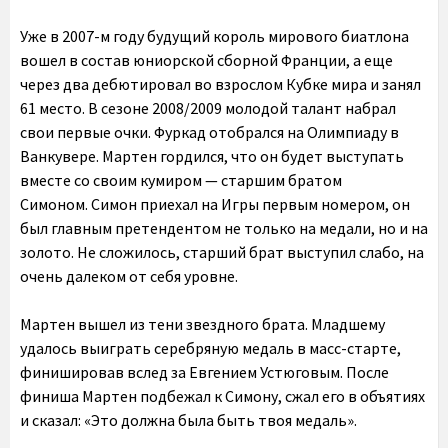
Уже в 2007-м году будущий король мирового биатлона
вошел в состав юниорской сборной Франции, а еще
через два дебютировал во взрослом Кубке мира и занял
61 место. В сезоне 2008/2009 молодой талант набрал
свои первые очки. Фуркад отобрался на Олимпиаду в
Ванкувере. Мартен гордился, что он будет выступать
вместе со своим кумиром — старшим братом
Симоном. Симон приехал на Игры первым номером, он
был главным претендентом не только на медали, но и на
золото. Не сложилось, старший брат выступил слабо, на
очень далеком от себя уровне.
Мартен вышел из тени звездного брата. Младшему
удалось выиграть серебряную медаль в масс-старте,
финишировав вслед за Евгением Устюговым. После
финиша Мартен подбежал к Симону, сжал его в объятиях
и сказал: «Это должна была быть твоя медаль».