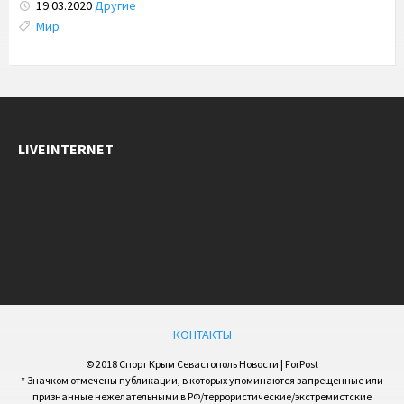
19.03.2020
Другие
Tags:
Мир
LIVEINTERNET
КОНТАКТЫ
© 2018 Спорт Крым Севастополь Новости | ForPost
* Значком отмечены публикации, в которых упоминаются запрещенные или
признанные нежелательными в РФ/террористические/экстремистские