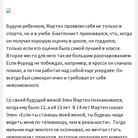
Будучи ребенком, Мартен проявлял себя не только в
спорте, но и в учебе. Биатлонист признавался, что, когда
он получал хорошую оценку в школе, он гордился,
только если его оценка была самой лучшей в классе.
Второе место для него так же большим разочарованием.
Если Фуркад не побеждал, например, в кроссе он сначала
плакал, а потом работал над собой еще усерднее. Он
всегда был самокритичен и требовал от себя
невозможного.
Со своей будущей женой Элен Мартен познакомился,
когда ему было 12, а ей 13 лет. В 14 лет Мартен сказал
Элен: «Если ты станешь моей женой, ты будешь чаще
видеть меня по телевизору, чем в реальности». Тогда
мальчик еще многого не осознавал, но мечтал стать
чемпионом с плакатов, которые украшали его комнату.