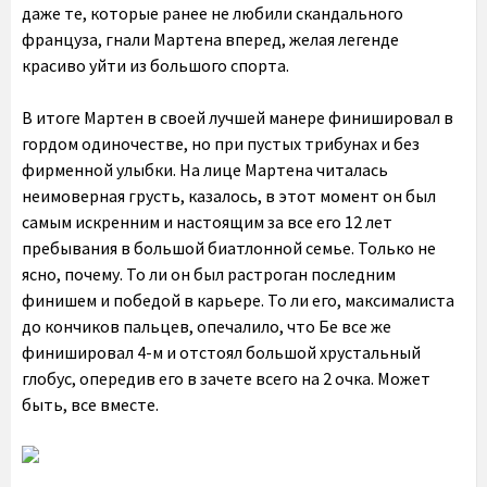
даже те, которые ранее не любили скандального
француза, гнали Мартена вперед, желая легенде
красиво уйти из большого спорта.
В итоге Мартен в своей лучшей манере финишировал в
гордом одиночестве, но при пустых трибунах и без
фирменной улыбки. На лице Мартена читалась
неимоверная грусть, казалось, в этот момент он был
самым искренним и настоящим за все его 12 лет
пребывания в большой биатлонной семье. Только не
ясно, почему. То ли он был растроган последним
финишем и победой в карьере. То ли его, максималиста
до кончиков пальцев, опечалило, что Бе все же
финишировал 4-м и отстоял большой хрустальный
глобус, опередив его в зачете всего на 2 очка. Может
быть, все вместе.