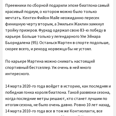
Преемники по сборной подарили эпохе биатлона самый
красивый подиум, о котором можно было только
мечтать. Кентен Фийон Майе неожиданно пересек
финишную черту вторым, а Эмильен Жаклин замкнул
тройку призеров. Фуркад одержал свою 83-ю победу в
карьере. Больше только у легендарного Уле Эйнара
Бьорндалена (95). Останься Мартен в спорте подольше,
скорее всего, и рекорд норвежца бы не устоял.
По карьере Мартена можно снимать настоящий
спортивный бестселлер. Уж очень в ней много
интересного.
14 марта 2020-го года войдет в историю, как последняя и
победная гонка короля биатлона. Такой развязки сезона,
когда последние метры решают, кто станет лучшим по
итогам сезона, не было очень давно. Ровно 10 лет назад,
14 марта 2010-го года все в том же Контиолахти, все