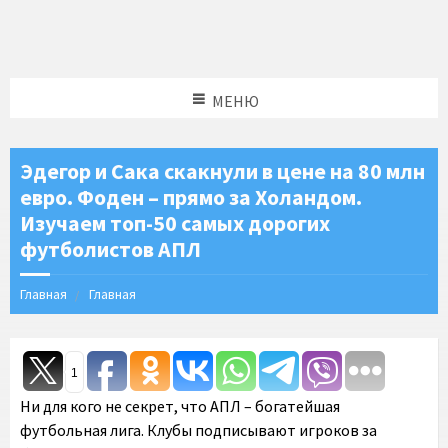
МЕНЮ
Эдегор и Сака скакнули в цене на 80 млн
евро. Фоден – прямо за Холандом.
Изучаем топ-50 самых дорогих
футболистов АПЛ
Главная
Главная
1
Ни для кого не секрет, что АПЛ – богатейшая
футбольная лига. Клубы подписывают игроков за