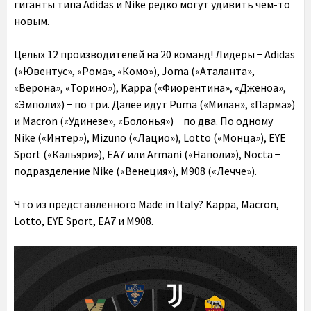
гиганты типа Adidas и Nike редко могут удивить чем-то
новым.
Целых 12 производителей на 20 команд! Лидеры − Adidas
(«Ювентус», «Рома», «Комо»), Joma («Аталанта»,
«Верона», «Торино»), Kappa («Фиорентина», «Дженоа»,
«Эмполи») − по три. Далее идут Puma («Милан», «Парма»)
и Macron («Удинезе», «Болонья») − по два. По одному −
Nike («Интер»), Mizuno («Лацио»), Lotto («Монца»), EYE
Sport («Кальяри»), EA7 или Armani («Наполи»), Nocta −
подразделение Nike («Венеция»), M908 («Лечче»).
Что из представленного Made in Italy? Kappa, Macron,
Lotto, EYE Sport, EA7 и M908.