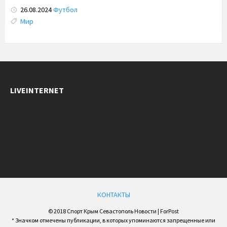
26.08.2024
Футбол
Tags:
Мир
LIVEINTERNET
КОНТАКТЫ
© 2018 Спорт Крым Севастополь Новости | ForPost
* Значком отмечены публикации, в которых упоминаются запрещенные или