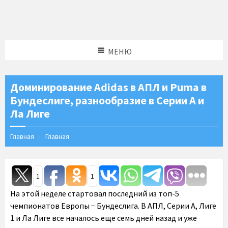
МЕНЮ
Доминирование Adidas в АПЛ и Puma в
Бундеслиге, разнообразие в Серии А и
Ла Лиге
Главная
Главная
1
1
На этой неделе стартовал последний из топ-5
чемпионатов Европы − Бундеслига. В АПЛ, Серии А, Лиге
1 и Ла Лиге все началось еще семь дней назад и уже