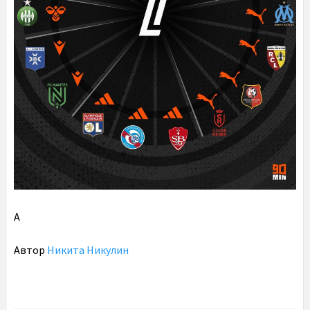
А
Автор
Никита Никулин