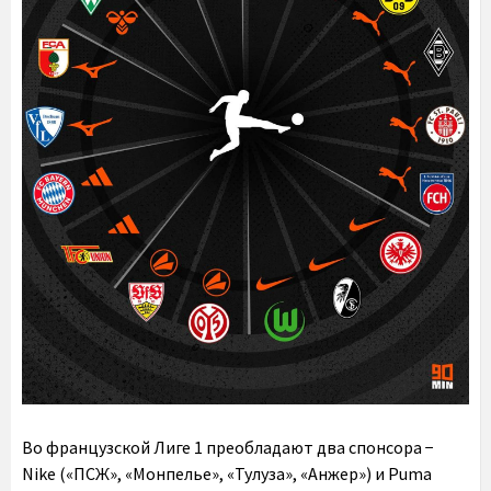
Во французской Лиге 1 преобладают два спонсора −
Nike («ПСЖ», «Монпелье», «Тулуза», «Анжер») и Puma