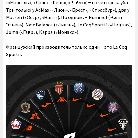
(«Марсель», «Ланс», «Ренн», «Реймс») − по четыре клуба.
Три только у Adidas («Лион», «Брест», «Страсбур»), два у
Macron («Осер», «Нант»). По одному − Hummel («Сент-
Этьен»), New Balance («Лилль»), Le Coq Sportif («Ницца»),
Joma («Гавр»), Kappa («Монако»).
Французский производитель только один − это Le Coq
Sportif.