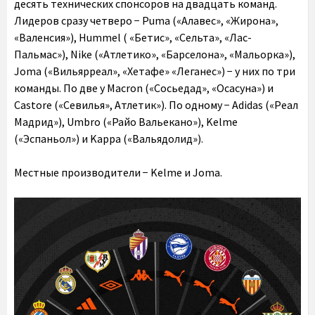
десять технических спонсоров на двадцать команд.
Лидеров сразу четверо − Puma («Алавес», «Жирона»,
«Валенсия»), Hummel ( «Бетис», «Сельта», «Лас-
Пальмас»), Nike («Атлетико», «Барселона», «Мальорка»),
Joma («Вильярреал», «Хетафе» «Леганес») − у них по три
команды. По две у Macron («Сосьедад», «Осасуна») и
Castore («Севилья», Атлетик»). По одному − Adidas («Реал
Мадрид»), Umbro («Райо Вальекано»), Kelme
(«Эспаньол») и Kappa («Вальядолид»).
Местные производители − Kelme и Joma.