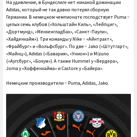
На удивление, в Бундеслиге нет никакой доминации
Adidas, который не так давно потерял сборную
Германии. В немецком чемпионате господствует Puma −
целых семь клубов («Хольштайн Киль», «Лейпциг»,
«Дортмунд», «Менхенгладбах», «Санкт-Паули»,
«Хайденхайм»). Три команды у Nike − «Айнтрахт»,
«Фрайбург» и «Вольфсбург». По две − Jako («Штутгарт»,
«Майнц»), Adidas («Бавария», «Унион») и Mizuno
(«Аугсбург», «Бохум»). А также Hummel у «Вердера»,
Joma у «Хоффенхайма» и Castore у «Байера».
Немецкие производители − Puma, Adidas, Jako.