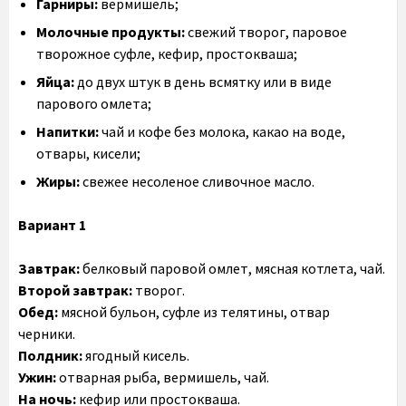
Гарниры:
вермишель;
Молочные продукты:
свежий творог, паровое
творожное суфле, кефир, простокваша;
Яйца:
до двух штук в день всмятку или в виде
парового омлета;
Напитки:
чай и кофе без молока, какао на воде,
отвары, кисели;
Жиры:
свежее несоленое сливочное масло.
Вариант 1
Завтрак:
белковый паровой омлет, мясная котлета, чай.
Второй завтрак:
творог.
Обед:
мясной бульон, суфле из телятины, отвар
черники.
Полдник:
ягодный кисель.
Ужин:
отварная рыба, вермишель, чай.
На ночь:
кефир или простокваша.