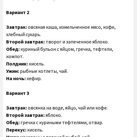
Вариант 2
Завтрак:
овсяная каша, измельченное мясо, кофе,
хлебный сухарь.
Второй завтрак:
творог и запеченное яблоко.
Обед:
куриный бульон с яйцом, гречка, тефтели,
компот.
Полдник:
кисель.
Ужин:
рыбные котлеты, чай.
На ночь:
кефир.
Вариант 3
Завтрак:
овсянка на воде, яйцо, чай или кофе.
Второй завтрак:
яблоко.
Обед:
гречка с куриными тефтелями, отвар.
Перекус:
кисель.