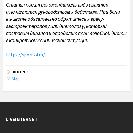
Статья носит рекомендательный характер
и не является руководством к действию. При боли
в животе обязательно обратитесь к врачу-
гастроэнтерологу или диетологу, который
поставит диагноз и определит план лечебной диеты
в конкретной клинической ситуации.
https://sport24.ru/
30.03.2021
ЗОЖ
Tags:
Мир
LIVEINTERNET