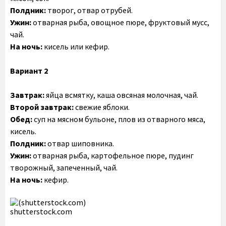
Полдник:
творог, отвар отрубей.
Ужин:
отварная рыба, овощное пюре, фруктовый мусс,
чай.
На ночь:
кисель или кефир.
Вариант 2
Завтрак:
яйца всмятку, каша овсяная молочная, чай.
Второй завтрак:
свежие яблоки.
Обед:
суп на мясном бульоне, плов из отварного мяса,
кисель.
Полдник:
отвар шиповника.
Ужин:
отварная рыба, картофельное пюре, пудинг
творожный, запеченный, чай.
На ночь:
кефир.
shutterstock.com