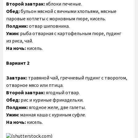
Второй завтрак:
яблоки печеные.
Обед:
бульон мясной с яичными хлопьями, мясные
паровые котлеты с морковным пюре, кисель.
Полдник:
отвар шиповника.
Ужин:
рыба отварная с картофельным пюре, пудинг
из риса, чай.
На ночь:
кисель.
Вариант 2
Завтрак:
травяной чай, гречневый пудинг с творогом,
отварное мясо или птица.
Второй завтрак:
ягодный отвар.
Обед:
рис и куриные фрикадельки.
Полдник:
ягодное желе, две галеты.
Ужин:
манная каша с куриным суфле.
На ночь:
кисель.