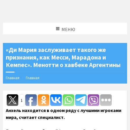
МЕНЮ
«Ди Мария заслуживает такого же
признания, как Месси, Марадона и
Кемпес». Менотти о хавбеке Аргентины
Главная
Главная
1
Анхель находится в одном ряду с лучшими игроками
мира, считает специалист.