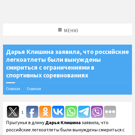
МЕНЮ
Дарья Клишина заявила, что российские
легкоатлеты были вынуждены
смириться с ограничениями в
спортивных соревнованиях
Главная
Главная
1
Прыгунья в длину
Дарья Клишина
заявила, что
российские легкоатлеты были вынуждены смириться с