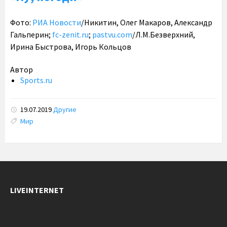
Фото:
РИА Новости
/Никитин, Олег Макаров, Александр
Гальперин;
fc-zenit.ru
;
pastvu.com
/Л.М.Безверхний,
Ирина Быстрова, Игорь Кольцов
Автор
Sports.ru
19.07.2019
Другие
Tags:
Мир
LIVEINTERNET