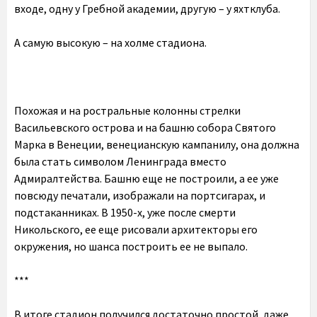
входе, одну у Гребной академии, другую – у яхтклуба.
А самую высокую – на холме стадиона.
Похожая и на ростральные колонны стрелки
Васильевского острова и на башню собора Святого
Марка в Венеции, венецианскую кампанилу, она должна
была стать символом Ленинграда вместо
Адмиралтейства. Башню еще не построили, а ее уже
повсюду печатали, изображали на портсигарах, и
подстаканниках. В 1950-х, уже после смерти
Никольского, ее еще рисовали архитекторы его
окружения, но шанса построить ее не выпало.
***
В итоге стадион получился достаточно простой, даже