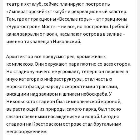
театр и яхтклуб, сейчас планируют построить
«Императорский яхт-клуб» и рекреационный кластер.
Там, где аттракционы «Веселые горы» – аттракционы
«Чудо-остров». Мосты – не все, но построили. Гребной
канал закрыли от волн, насыпают острова в заливе –
именно так завещал Никольский.
Архитектор все предусмотрел, кроме жилых
комплексов. Они окружают парк плотно со всех сторон.
Но стадиону ничего не угрожает, теперь он перешел в
иную категорию инфраструктуры, стал частью
морского фасада наряду с скоростными трассами,
висящими над заливом и шпилем небоскреба. У
Никольского стадион был символической короной,
вырастающей из природы самого парка, был тесно
связан с зелеными насаждениями и водой. Сегодня
стадион на Крестовском острове стал брутальным
мегасооружением.