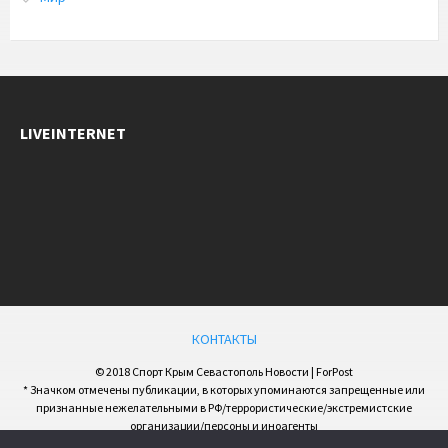
LIVEINTERNET
КОНТАКТЫ
© 2018 Спорт Крым Севастополь Новости | ForPost
* Значком отмечены публикации, в которых упоминаются запрещенные или
признанные нежелательными в РФ/террористические/экстремистские
организации/персоны и иноагенты