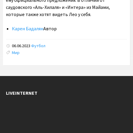
ему официального предложения. В отличии от
саудовского «Аль-Хилаля» и «Интера» из Майами,
которые также хотят видеть Лео у себя.
Карен Бадалян
Автор
06.06.2023
Футбол
Tags:
Мир
LIVEINTERNET